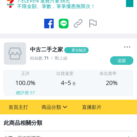
7-ELEVEN 運費只要
38
元
不限金額、筆數，筆筆優惠無限次！
中古二手之家
實名驗證
粉絲數
71
剛上線
追蹤
4
正評
出貨速度
未出貨率
100.0%
4~5
20%
天
總評價
57
首頁主打
商品分類
直播影片
sign
2
古董、藝術與礦石
居家、家具與園藝