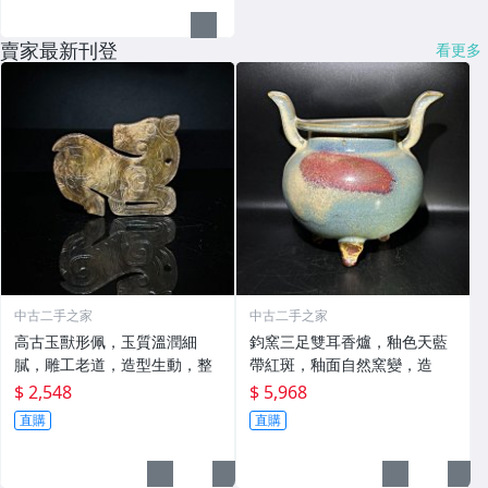
賣家最新刊登
看更多
中古二手之家
中古二手之家
高古玉獸形佩，玉質溫潤細
鈞窯三足雙耳香爐，釉色天藍
膩，雕工老道，造型生動，整
帶紅斑，釉面自然窯變，造
$ 2,548
$ 5,968
直購
直購