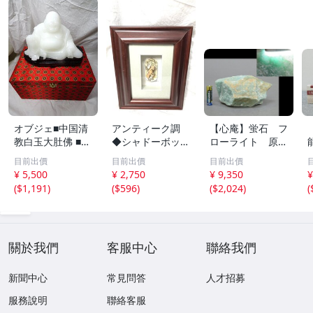
オブジェ■中国清
アンティーク調
【心庵】蛍石 フ
教白玉大肚佛 ■
◆シャドーボック
ローライト 原
仏様 弥勒菩薩 ケ
ス 2点 シャドウ
石 天然石 重量
目前出價
目前出價
目前出價
ース付 美術品 置
アート デコパー
1.38キロ 鉱石
¥ 5,500
¥ 2,750
¥ 9,350
¥
物
ジュ 額縁 壁掛け
パワーストーン
(
$1,191
)
(
$596
)
(
$2,024
)
(
アート 3D 立体
B1056
オブジェ 装飾
關於我們
客服中心
聯絡我們
新聞中心
常見問答
人才招募
服務說明
聯絡客服