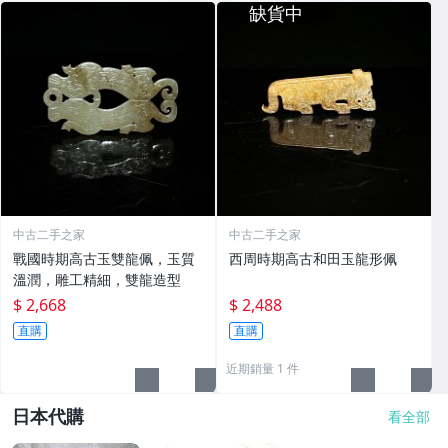
中古二手之家
中古二手之家
戰國時期高古玉雙龍佩，玉質
西周時期高古和田玉龍形佩
溫潤，雕工精細，雙龍造型
$ 2,668
$ 2,488
直購
直購
近期銷量 1 件
日本代購
看全部