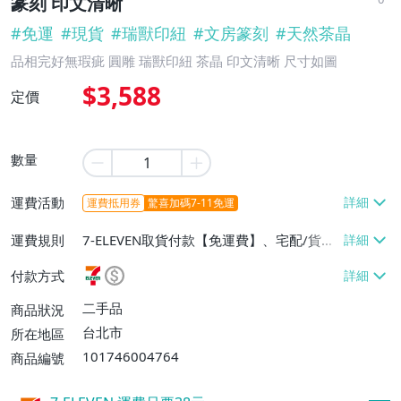
篆刻 印文清晰
#
免運
#
現貨
#
瑞獸印紐
#
文房篆刻
#
天然茶晶
品相完好無瑕疵 圓雕 瑞獸印紐 茶晶 印文清晰 尺寸如圖
$3,588
定價
數量
運費活動
運費抵用券
驚喜加碼7-11免運
運費規則
7-ELEVEN取貨付款【免運費】、宅配/貨運
【免運費】
付款方式
二手品
商品狀況
台北市
所在地區
101746004764
商品編號