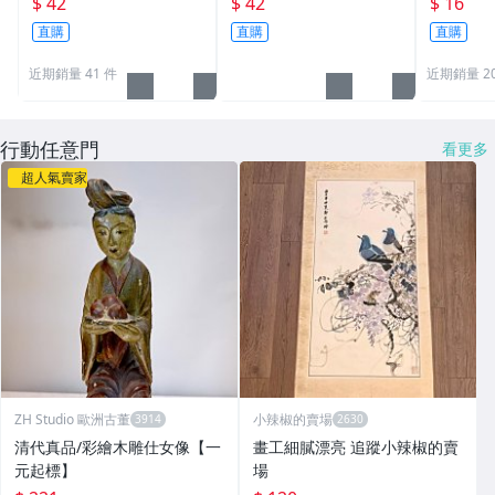
$ 42
$ 42
$ 16
畫器專賣店(T型150公分)
畫器專賣店(T型150公分)
直購
直購
直購
gold246
ylc1312
近期銷量 41 件
近期銷量 2
行動任意門
看更多
超人氣賣家
ZH Studio 歐洲古董
小辣椒的賣場
清代真品/彩繪木雕仕女像【一
畫工細膩漂亮 追蹤小辣椒的賣
元起標】
場