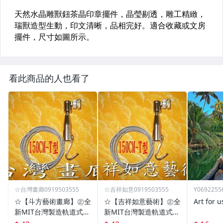
看此商品的人也看了
☆台灣畫廊0919503555
☆吉祥如意0919503555
Y0692255
☆【斗方藝術畫廊】㊣全
☆【吉祥如意藝術】㊣全
Art for u
新MIT台灣製造軌道式掛
新MIT台灣製造軌道式掛
勾/掛鉤/掛鈎/掛圖器/掛
勾/掛鉤/掛鈎/掛圖器/掛