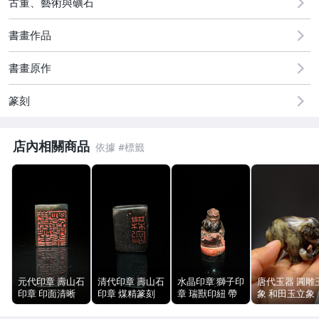
古董、藝術與礦石
偶像、球員卡與郵幣
書畫作品
女裝與服飾配件
書畫原作
手錶與飾品配件
篆刻
店內相關商品
元代印章 壽山石
清代印章 壽山石
水晶印章 獅子印
唐代玉器 圓雕
印章 印面清晰
印章 煤精篆刻
章 瑞獸印紐 帶
象 和田玉立象
字口完整 包漿
邊款完整 印文清
底座 40g 篆刻擺
淺刻肌理 包漿
30.6g
晰 包漿自然
飾
潤