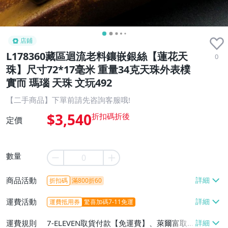
店鋪
L178360藏區迴流老料鑲嵌銀絲【蓮花天
0
珠】尺寸72*17毫米 重量34克天珠外表樸
實而 瑪瑙 天珠 文玩492
【二手商品】下單前請先咨詢客服哦!
$3,540
定價
數量
商品活動
折扣碼
滿800折60
運費活動
運費抵用券
驚喜加碼7-11免運
運費規則
7-ELEVEN取貨付款【免運費】、萊爾富取