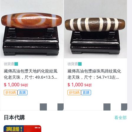
德寶齋
德寶齋
藏傳高油包漿天地鈣化龍紋風
藏傳高油包漿線珠馬蹄紋風化
化老天珠，尺寸: 49.6×13.5左
老天珠，尺寸：54.7×13左
右，材質：瑪瑙， 天珠 瑪瑙
右，材質：瑪瑙，玉髓 天珠 瑪
$ 1,000
$ 1,000
94折
94折
硃砂【德寶齋】406
瑙 硃砂【德寶齋】405
折扣碼
直購
折扣碼
直購
日本代購
看全部