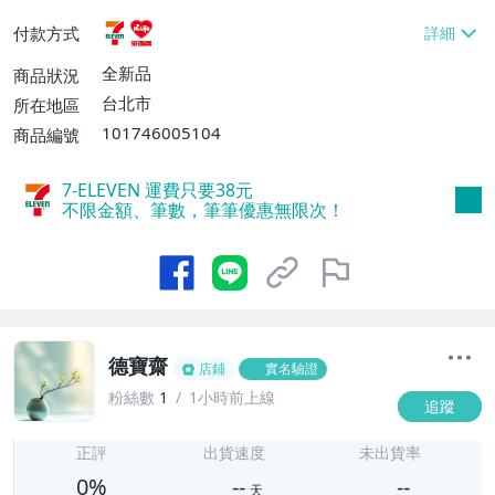
貨付款【免運費】
付款方式
全新品
商品狀況
台北市
所在地區
101746005104
商品編號
7-ELEVEN 運費只要
38
元
不限金額、筆數，筆筆優惠無限次！
德寶齋
店鋪
實名驗證
粉絲數
1
1小時前上線
追蹤
-
-
正評
出貨速度
未出貨率
0%
--
--
天