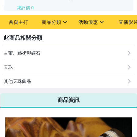
總評價
0
-
首頁主打
商品分類
活動優惠
直播影
-
sign
sign
其它
[全店] 追蹤本賣場立減60元【粉絲轉享】
2
古董、藝術與礦石
天珠
其他天珠飾品
商品資訊