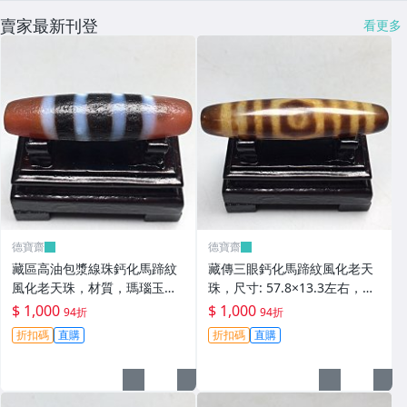
賣家最新刊登
看更多
德寶齋
德寶齋
藏區高油包漿線珠鈣化馬蹄紋
藏傳三眼鈣化馬蹄紋風化老天
風化老天珠，材質，瑪瑙玉
珠，尺寸: 57.8×13.3左右，材
髓，尺寸：49.4×13左 天珠 瑪
質：瑪瑙，玉髓， 天珠 瑪瑙
$ 1,000
$ 1,000
94折
94折
瑙 硃砂【德寶齋】408
硃砂【德寶齋】407
折扣碼
直購
折扣碼
直購