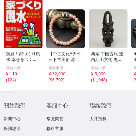
実践！家づくり風
【中古文化*チベ
典蔵 中国古玩 遼
水 幸せをつくる
ット古美術 赤縞
西紅山文化 黒曜
家とインテリア/
天眼瑪瑙丸珠 天
石 黒皮玉 太陽神
目前出價
目前出價
目前出價
浅野八郎(著者)
地天珠組み合わせ
祈祷像 唐物 骨董
¥ 110
¥ 32,000
¥ 5,000
¥
ブレスレット 縞
品 古美術 古玉 彫
(
$24
)
(
$6,702
)
(
$1,048
)
(
瑪瑙 古玩 アンテ
刻 時代物 魔除け
ィーク お守り コ
古代風 守護像 置
レクション 腕輪
物
】
關於我們
客服中心
聯絡我們
新聞中心
常見問答
人才招募
服務說明
聯絡客服