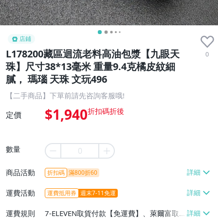
店鋪
L178200藏區迴流老料高油包漿【九眼天
0
珠】尺寸38*13毫米 重量9.4克橘皮紋細
膩， 瑪瑙 天珠 文玩496
【二手商品】下單前請先咨詢客服哦!
$1,940
定價
數量
商品活動
折扣碼
滿800折60
運費活動
運費抵用券
週末7-11免運
運費規則
7-ELEVEN取貨付款【免運費】、萊爾富取