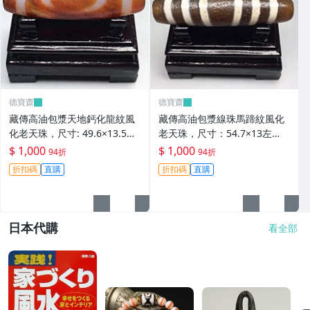
德寶齋
德寶齋
藏傳高油包漿天地鈣化龍紋風
藏傳高油包漿線珠馬蹄紋風化
化老天珠，尺寸: 49.6×13.5左
老天珠，尺寸：54.7×13左
右，材質：瑪瑙， 天珠 瑪瑙
右，材質：瑪瑙，玉髓 天珠 瑪
$ 1,000
$ 1,000
94折
94折
硃砂【德寶齋】406
瑙 硃砂【德寶齋】405
折扣碼
直購
折扣碼
直購
日本代購
看全部