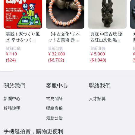
実践！家づくり風
【中古文化*チベ
典蔵 中国古玩 遼
水 幸せをつくる
ット古美術 赤縞
西紅山文化 黒曜
家とインテリア/
天眼瑪瑙丸珠 天
石 黒皮玉 太陽神
目前出價
目前出價
目前出價
浅野八郎(著者)
地天珠組み合わせ
祈祷像 唐物 骨董
¥ 110
¥ 32,000
¥ 5,000
¥
ブレスレット 縞
品 古美術 古玉 彫
(
$24
)
(
$6,702
)
(
$1,048
)
(
瑪瑙 古玩 アンテ
刻 時代物 魔除け
ィーク お守り コ
古代風 守護像 置
レクション 腕輪
物
】
關於我們
客服中心
聯絡我們
新聞中心
常見問答
人才招募
服務說明
聯絡客服
最新公告
手機逛拍賣，購物更便利