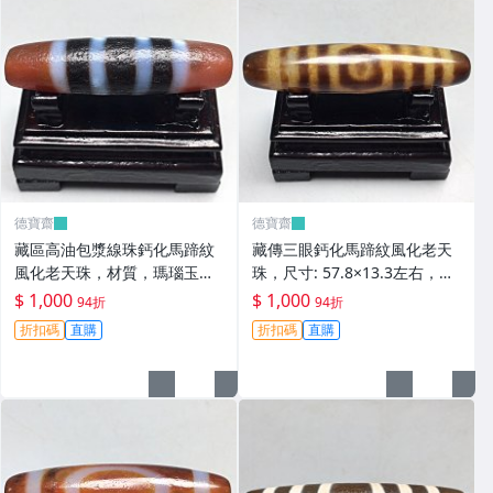
德寶齋
德寶齋
藏區高油包漿線珠鈣化馬蹄紋
藏傳三眼鈣化馬蹄紋風化老天
風化老天珠，材質，瑪瑙玉
珠，尺寸: 57.8×13.3左右，材
髓，尺寸：49.4×13左 天珠 瑪
質：瑪瑙，玉髓， 天珠 瑪瑙
$ 1,000
$ 1,000
94折
94折
瑙 硃砂【德寶齋】408
硃砂【德寶齋】407
折扣碼
直購
折扣碼
直購