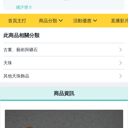
總評價
0
-
首頁主打
商品分類
活動優惠
直播影
-
sign
sign
其它
[全店] 追蹤本賣場立減60元【粉絲轉享】
2
古董、藝術與礦石
天珠
其他天珠飾品
商品資訊