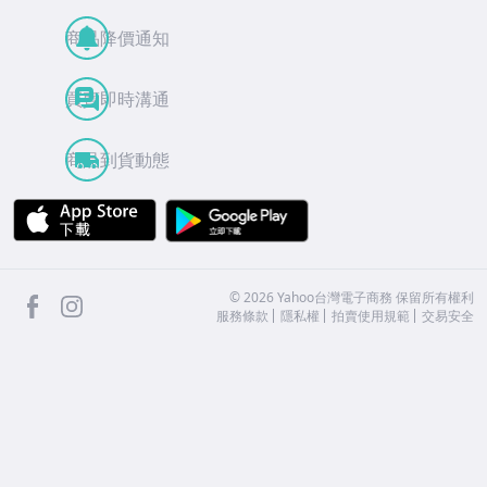
商品降價通知
買賣即時溝通
商品到貨動態
APP Store
Google Play
facebook
Instagram
©
2026
Yahoo台灣電子商務 保留所有權利
服務條款
隱私權
拍賣使用規範
交易安全