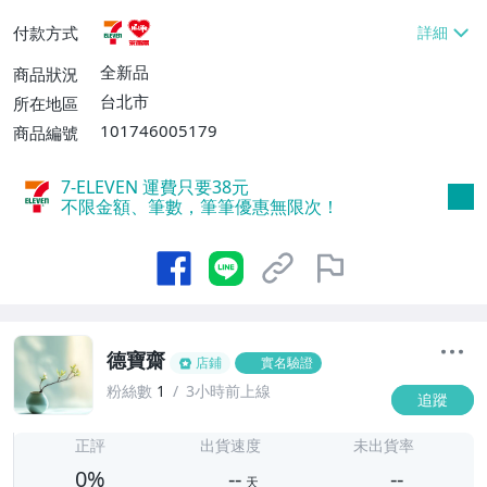
貨付款【免運費】
付款方式
全新品
商品狀況
台北市
所在地區
101746005179
商品編號
7-ELEVEN 運費只要
38
元
不限金額、筆數，筆筆優惠無限次！
德寶齋
店鋪
實名驗證
粉絲數
1
3小時前上線
追蹤
-
-
正評
出貨速度
未出貨率
0%
--
--
天