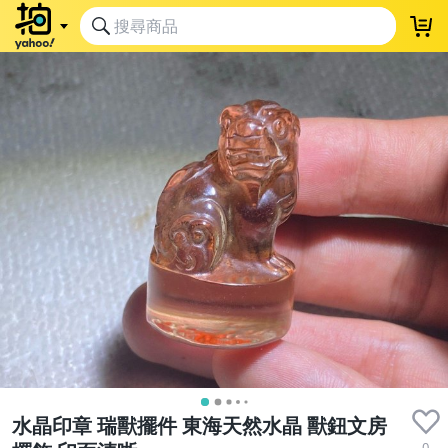
水晶印章 瑞獸擺件 東海天然水晶 獸鈕文房
0