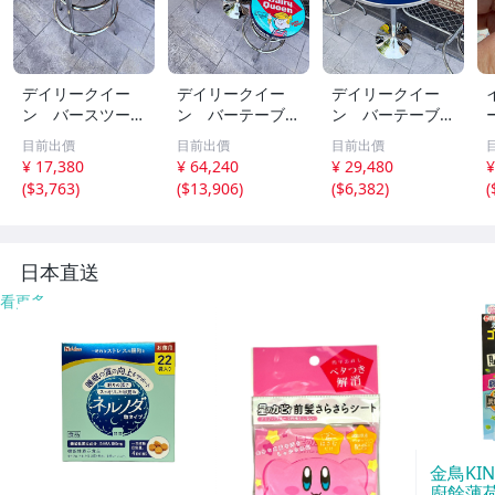
デイリークイー
デイリークイー
デイリークイー
ン バースツー
ン バーテーブ
ン バーテーブ
ル 単品 ※沖
ル ＆ バースツ
ル 単品 ※沖
目前出價
目前出價
目前出價
縄・離島は配送不
ール2脚 （3点
縄・離島は配送不
¥ 17,380
¥ 64,240
¥ 29,480
¥
可 ■ アメリカン
セット） ※沖
可 ■ アメリカン
(
$3,763
)
(
$13,906
)
(
$6,382
)
(
雑貨 アメリカ雑
縄・離島は配送不
雑貨 アメリカ雑
貨
可 ■ アメリカン
貨
雑貨 アメリカ雑
貨
日本直送
看更多
金鳥KI
廚餘薄