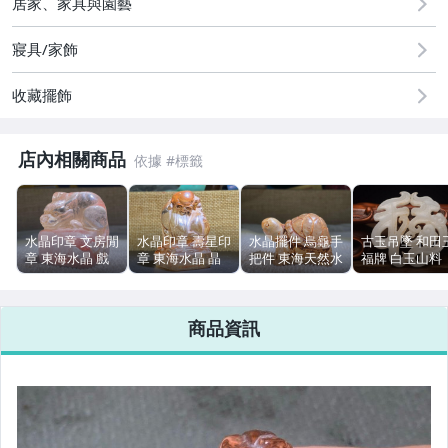
居家、家具與園藝
偶像、球員卡與郵幣
寢具/家飾
女裝與服飾配件
收藏擺飾
手錶與飾品配件
店內相關商品
水晶印章 文房閒
水晶印章 壽星印
水晶擺件 烏龜手
古玉吊墜 和田
章 東海水晶 戲
章 東海水晶 晶
把件 東海天然水
福牌 白玉山料
水獸擺飾 印章紋
體通透 篆刻擺飾
晶 龜殼紋 包漿
文玩玉器 頸飾
樣
印面清晰
5cm 29g
商品資訊