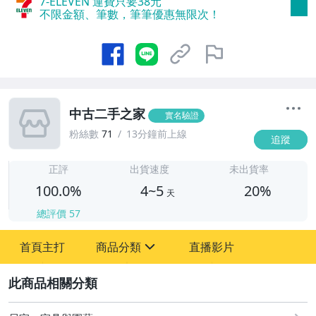
7-ELEVEN 運費只要
38
元
不限金額、筆數，筆筆優惠無限次！
中古二手之家
實名驗證
粉絲數
71
13分鐘前上線
追蹤
4
正評
出貨速度
未出貨率
100.0%
4~5
20%
天
總評價
57
首頁主打
商品分類
直播影片
sign
2
古董、藝術與礦石
居家、家具與園藝