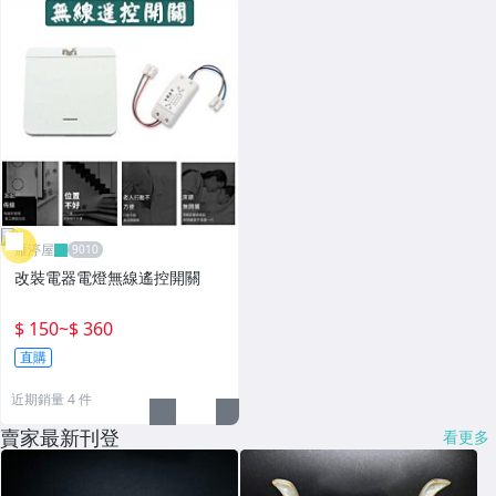
雁渟屋
改裝電器電燈無線遙控開關
$ 150
~
$ 360
直購
近期銷量 4 件
賣家最新刊登
看更多