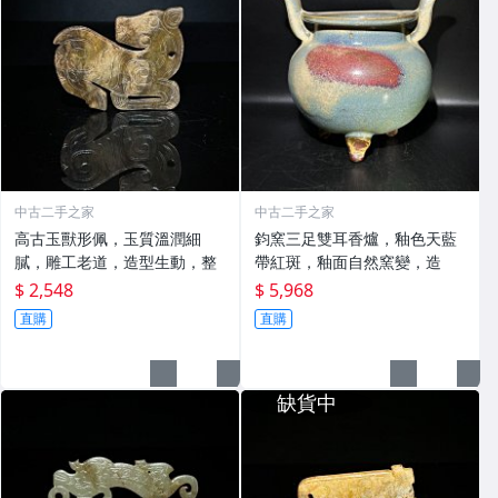
中古二手之家
中古二手之家
高古玉獸形佩，玉質溫潤細
鈞窯三足雙耳香爐，釉色天藍
膩，雕工老道，造型生動，整
帶紅斑，釉面自然窯變，造
$ 2,548
$ 5,968
直購
直購