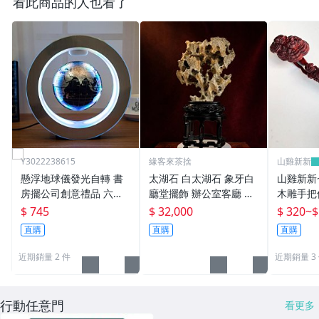
看此商品的人也看了
Y3022238615
緣客來茶捨
山雞新新
懸浮地球儀發光自轉 書
太湖石 白太湖石 象牙白
山雞新新
房擺公司創意禮品 六一
廳堂擺飾 辦公室客廳 高
木雕手把
禮物 商務禮品
62cm
身盤玩把
$ 745
$ 32,000
$ 320
~
$
擺設
直購
直購
直購
近期銷量 2 件
近期銷量 3
行動任意門
看更多