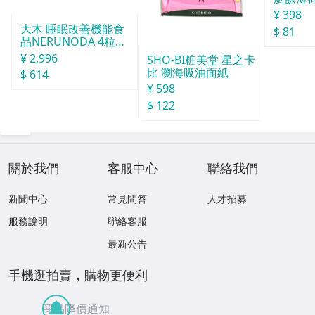
30天分
¥ 398
大木 睡眠改善機能食
$ 81
品NERUNODA 4粒22
袋
¥ 2,996
SHO-BI粧美堂 星之卡
比 瀏海吸油面紙
$ 614
¥ 598
$ 122
關於我們
客服中心
聯絡我們
新聞中心
常見問答
人才招募
服務說明
聯絡客服
最新公告
手機逛拍賣，購物更便利
商品降價通知