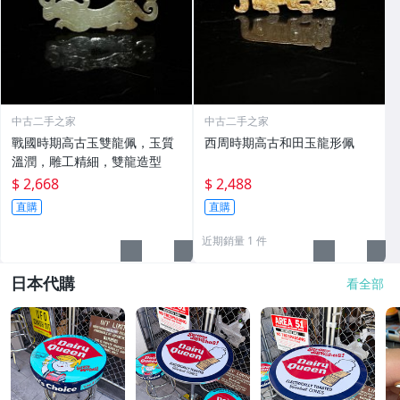
中古二手之家
中古二手之家
戰國時期高古玉雙龍佩，玉質
西周時期高古和田玉龍形佩
溫潤，雕工精細，雙龍造型
$ 2,668
$ 2,488
直購
直購
近期銷量 1 件
日本代購
看全部