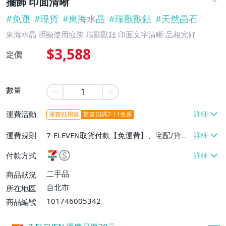
擺飾 印面清晰
#
免運
#
現貨
#
東海水晶
#
瑞獸獸鈕
#
天然晶石
東海水晶 明顯使用痕跡 瑞獸獸鈕 印面文字清晰 品相完好
$3,588
定價
數量
運費活動
運費抵用券
驚喜加碼7-11免運
運費規則
7-ELEVEN取貨付款【免運費】、宅配/貨運
【免運費】
付款方式
二手品
商品狀況
台北市
所在地區
101746005342
商品編號