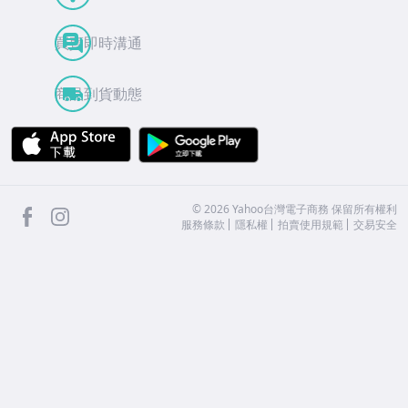
買賣即時溝通
商品到貨動態
APP Store
Google Play
facebook
Instagram
©
2026
Yahoo台灣電子商務 保留所有權利
服務條款
隱私權
拍賣使用規範
交易安全