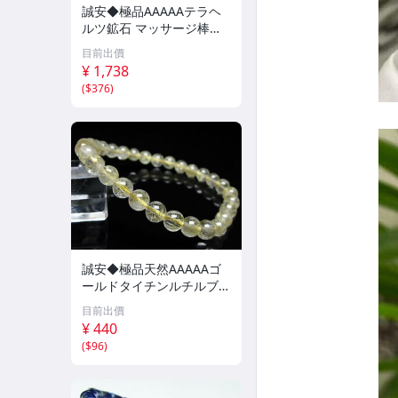
誠安◆極品AAAAAテラヘ
ルツ鉱石 マッサージ棒サ
イズ：小[T557-2151]
目前出價
¥ 1,738
(
$376
)
誠安◆極品天然AAAAAゴ
ールドタイチンルチルブレ
スレット 6mm [T171-793
目前出價
7]
¥ 440
(
$96
)