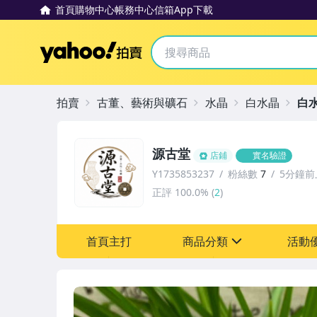
首頁
購物中心
帳務中心
信箱
App下載
Yahoo拍賣
拍賣
古董、藝術與礦石
水晶
白水晶
白
源古堂
店鋪
實名驗證
Y1735853237
粉絲數
7
5分鐘前
正評
100.0%
(
2
)
首頁主打
商品分類
活動
sign
其它
[全店] 周年慶
[全店] 粉絲專享