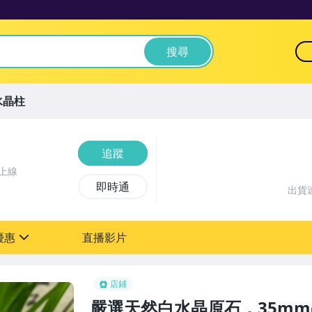
搜尋
水晶柱
追蹤
上線
即時通
出貨
優惠
直播影片
sign
店鋪
嚴選天然白水晶原石，35m