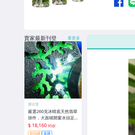
賣家最新刊登
看更多
源古堂
嚴選260克冰晴底天然翡翠
掛件，大面積開窗水頭足
肉質細，適合收藏與佩戴
$ 18,160
95折
#翡翠 #天然翡翠 #A貨翡
折扣碼
直購