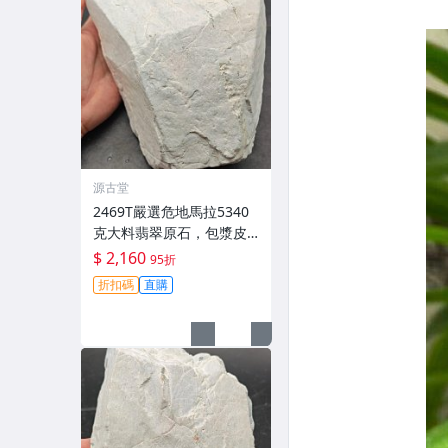
源古堂
2469T嚴選危地馬拉5340
克大料翡翠原石，包漿皮
質每日拍賣截拍11點，真
$ 2,160
95折
實成交等您來！翡翠 原石
折扣碼
直購
包漝