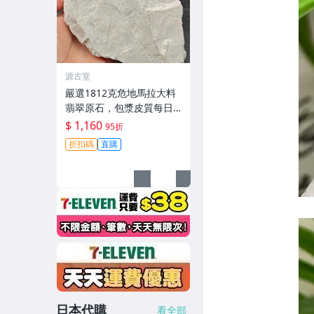
源古堂
嚴選1812克危地馬拉大料
翡翠原石，包漿皮質每日
晚11點截拍。 危地馬拉 翡
$ 1,160
95折
翠原石 大料
折扣碼
直購
日本代購
看全部