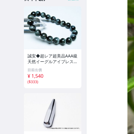
誠安◆超レア超美品AAA級
天然イーグルアイブレスレ
ット 10mm [T156-6923]
目前出價
¥ 1,540
(
$333
)