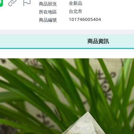
$1598免運費】
全新品
商品狀況
台北市
所在地區
101746005404
商品編號
7-ELEVEN 運費只要
38
元
不限金額、筆數，筆筆優惠無限次！
商品資訊