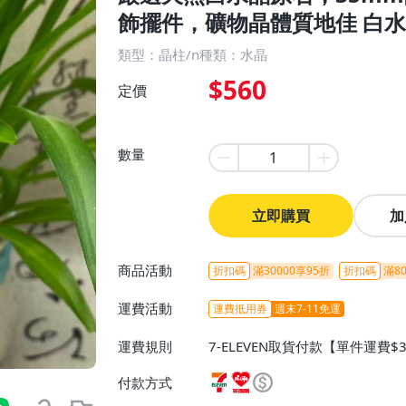
飾擺件，礦物晶體質地佳 白水
類型：晶柱/n種類：水晶
$560
定價
數量
立即購買
加
商品活動
折扣碼
滿30000享95折
折扣碼
滿80
運費活動
運費抵用券
週末7-11免運
運費規則
7-ELEVEN取貨付款【單件運費$
ELEVEN取貨不付款【免運費】
付款方式
或消費滿$1298免運費】、宅配