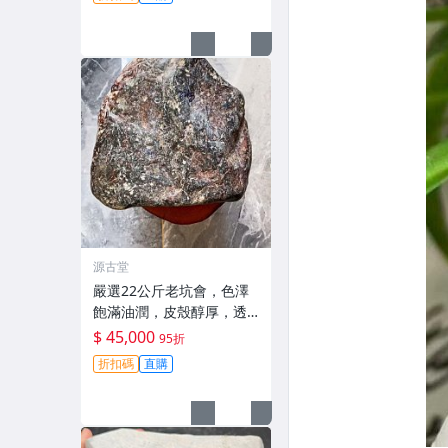
翠玉石
源古堂
嚴選22公斤老坑會，色澤
飽滿油潤，皮殼醇厚，透
著迷人的黃霧光澤 翡翠 A
$ 45,000
95折
貨 玉石
折扣碼
直購