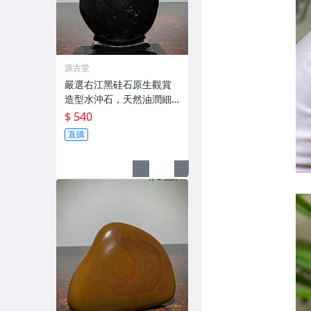
源古堂
嚴選右江黑硅石原生觀賞
造型水沖石，天然油潤細
膩適合收藏擺件 石質紋理
$ 540
cm 天然裂紋老傷 奇石收
直購
藏 硅石擺件 天然紋理