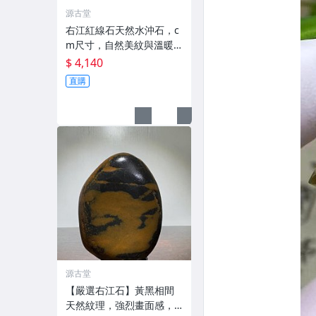
源古堂
右江紅線石天然水沖石，c
m尺寸，自然美紋與溫暖to
ne，嚴選適合觀賞及收
$ 4,140
藏。實拍強光上油呈現，
直購
請以實物為準，天然裂痕
盡顯奇石風采。 右江 紅線
石 奇石
源古堂
【嚴選右江石】黃黑相間
天然紋理，強烈畫面感，