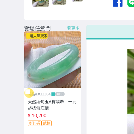
賣場任意門
看更多
超人氣賣家
昕品&#33304;
天然緬甸玉A貨翡翠、一元
起標無底價
$ 10,200
折扣碼
競標