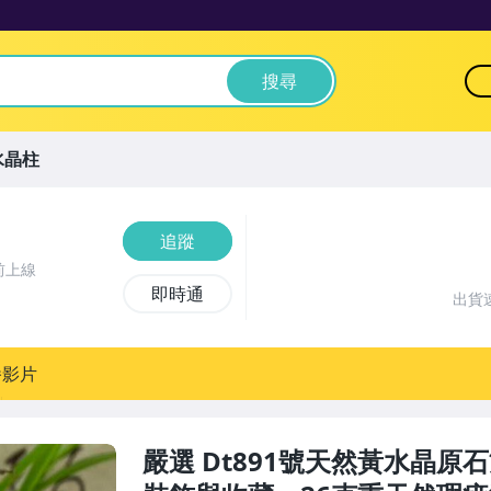
搜尋
水晶柱
追蹤
前上線
即時通
出貨
播影片
嚴選 Dt891號天然黃水晶