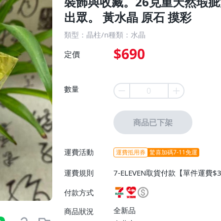
裝飾與收藏。26克重天然瑕
出眾。 黃水晶 原石 摸彩
類型：晶柱/n種類：水晶
$690
定價
數量
商品已下架
運費活動
運費抵用券
驚喜加碼7-11免運
運費規則
7-ELEVEN取貨付款【單件運費$
ELEVEN取貨不付款【免運費】
付款方式
或消費滿$1298免運費】、宅配
$1598免運費】
全新品
商品狀況