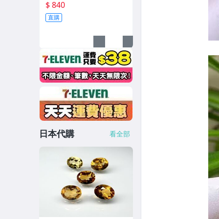
適合觀賞與收藏，上油後
$ 840
美圖實拍，奇石裂紋自然
直購
之美，石藝愛好者的優質
選擇 黃黑相間 右江石 奇石
日本代購
看全部