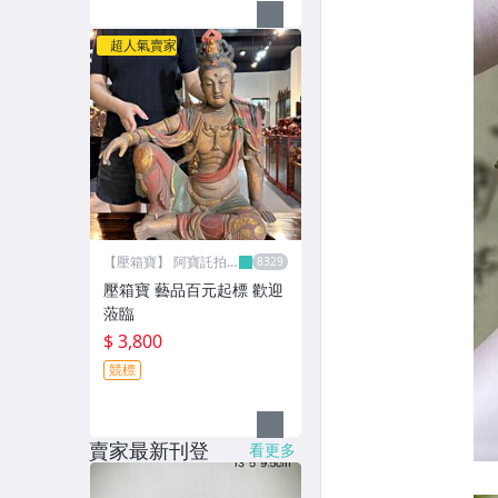
超人氣賣家
【壓箱寶】 阿寶託拍
網
壓箱寶 藝品百元起標 歡迎
蒞臨
$ 3,800
競標
賣家最新刊登
看更多