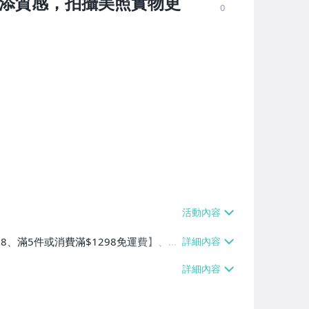
疵添質感，拍攝美照實物更
0
38、滿5件或消費滿$1298免運費】、7-
、萊爾富取貨付款【單件運費$60、滿5件
/貨運【單件運費$120、滿5件或消費滿