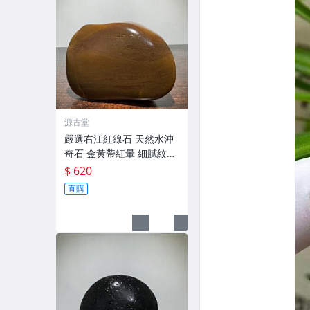
源古堂
嚴選右江紅線石 天然水沖
奇石 金黃帶紅暈 細膩紋理
觀賞珍藏 老坑精品裂紋自
$ 620
然 右江 石頭 奇石
直購