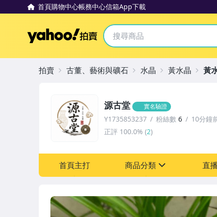
首頁
購物中心
帳務中心
信箱
App下載
Yahoo拍賣
拍賣
古董、藝術與礦石
水晶
黃水晶
黃
源古堂
實名驗證
Y1735853237
粉絲數
6
10分鐘
正評
100.0%
(
2
)
首頁主打
商品分類
直
sign
古董、藝術與礦石
手錶與飾品配件