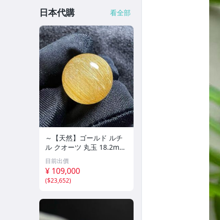
日本代購
看全部
～【天然】ゴールド ルチ
ル クオーツ 丸玉 18.2mm
8.5g
目前出價
¥ 109,000
(
$23,652
)