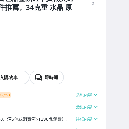
0
推薦。34克重 水晶 原
入購物車
即時通
0折60
38、滿5件或消費滿$1298免運費】、7-
、萊爾富取貨付款【單件運費$60、滿5件