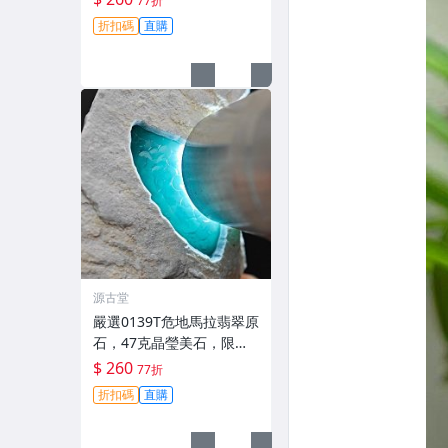
77折
地馬拉翡翠 擬價 藍色翡翠
折扣碼
直購
晶塊 夜拍截標十一點
源古堂
嚴選0139T危地馬拉翡翠原
石，47克晶瑩美石，限量
上拍，今夜11點截標！真
$ 260
77折
實成交等你來。危地馬拉
折扣碼
直購
翡翠原石 拍賣