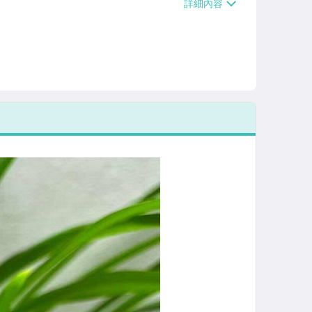
/貨運【單件運費$120、滿5件或消費滿