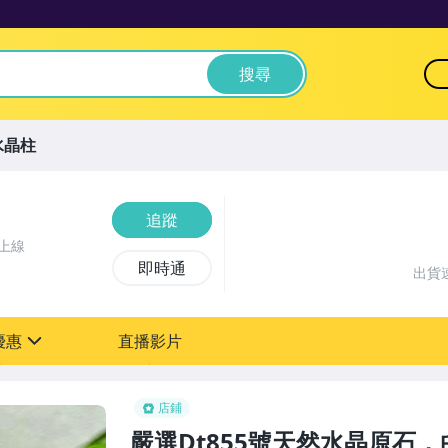
搜尋
水晶柱
追蹤
上線
即時通
出貨
優惠
直播影片
sign
店鋪
嚴選Dt855號天然水晶原石