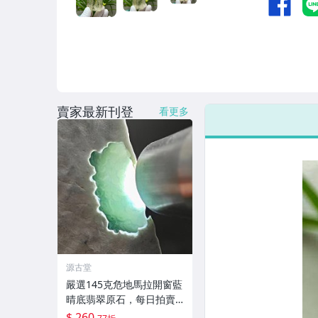
賣家最新刊登
看更多
源古堂
嚴選145克危地馬拉開窗藍
晴底翡翠原石，每日拍賣
倒數計時，即刻競拍。危
$ 260