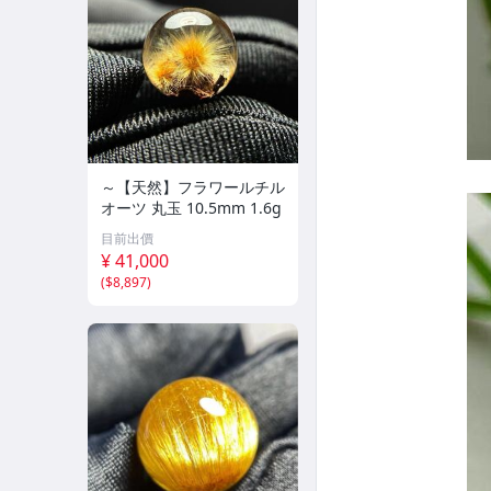
～【天然】フラワールチル
オーツ 丸玉 10.5mm 1.6g
目前出價
¥ 41,000
(
$8,897
)