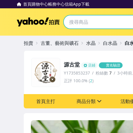
首頁
購物中心
帳務中心
信箱
App下載
Yahoo拍賣
拍賣
古董、藝術與礦石
水晶
白水晶
白
源古堂
店鋪
實名驗證
Y1735853237
粉絲數
7
3小時前
正評
100.0%
(
2
)
首頁主打
商品分類
活動
sign
其它
[全店] 周年慶
[全店] 粉絲專享