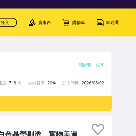
登入
賣東西
購物車
即時通
關於我
分享
速度
7~8
天
未出貨率
20%
加入時間
2026/06/02
，白色晶瑩剔透，實物美過