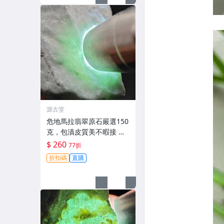
源古堂
危地馬拉翡翠原石嚴選150
克，包漬皮質美不暇接 每
日拍賣晚11點截標 真實成
$ 260
77折
交 危地馬拉、翡翠原石、
折扣碼
直購
包漿皮