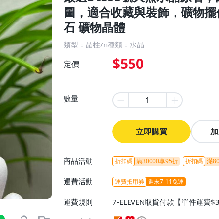
圖，適合收藏與裝飾，礦物擺件
石 礦物晶體
類型：晶柱/n種類：水晶
$550
定價
數量
立即購買
加
商品活動
折扣碼
滿30000享95折
折扣碼
滿80
運費活動
運費抵用券
週末7-11免運
運費規則
7-ELEVEN取貨付款【單件運費$
ELEVEN取貨不付款【免運費】