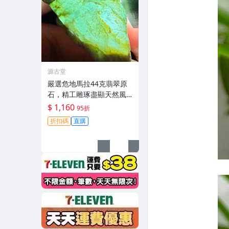
源古堂
嚴選危地馬拉44克翡翠原
石，精工雕琢盡顯天然風
采 每晚11點截標 日拍推薦
$ 1,160
95折
危地馬拉 翡翠原石 雕琢作
折扣碼
直購
品