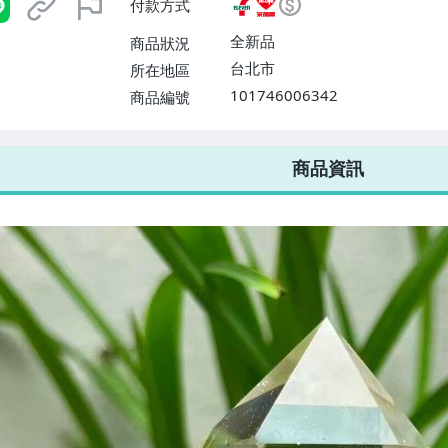
付款方式
或消費滿$1298免運費】、宅配
$1598免運費】
全新品
商品狀況
台北市
所在地區
101746006342
商品編號
7-ELEVEN 運費只要
38
元
不限金額、筆數，筆筆優惠無限次！
商品資訊