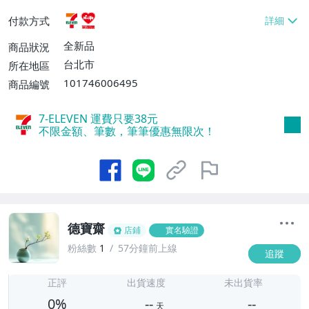
貨付款【免運費】
付款方式
全新品
商品狀況
台北市
所在地區
101746006495
商品編號
7-ELEVEN 運費只要
38
元
不限金額、筆數，筆筆優惠無限次！
德寶齋
店鋪
實名驗證
粉絲數
1
57分鐘前上線
追蹤
-
-
正評
出貨速度
未出貨率
0%
--
--
天