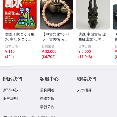
実践！家づくり風
【中古文化*チベ
典蔵 中国古玩 遼
水 幸せをつくる
ット古美術 赤縞
西紅山文化 黒曜
家とインテリア/
天眼瑪瑙丸珠 天
石 黒皮玉 太陽神
目前出價
目前出價
目前出價
浅野八郎(著者)
地天珠組み合わせ
祈祷像 唐物 骨董
¥ 110
¥ 32,000
¥ 5,000
¥
ブレスレット 縞
品 古美術 古玉 彫
(
$24
)
(
$6,702
)
(
$1,048
)
(
瑪瑙 古玩 アンテ
刻 時代物 魔除け
ィーク お守り コ
古代風 守護像 置
レクション 腕輪
物
】
關於我們
客服中心
聯絡我們
新聞中心
常見問答
人才招募
服務說明
聯絡客服
最新公告