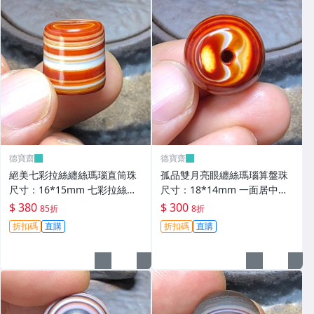
德寶齋
德寶齋
絕美七彩拉絲纏絲瑪瑙直筒珠
孤品雙月亮眼纏絲瑪瑙算盤珠
尺寸：16*15mm 七彩拉絲，
尺寸：18*14mm 一面居中月
螺旋上升，高瓷料子， 天珠 瑪
亮眼，超神奇，高瓷料 天珠 瑪
$ 380
$ 300
85折
8折
瑙 古玩 二手【德寶齋】6346
瑙 古玩 二手【德寶齋】6345
折扣碼
直購
折扣碼
直購