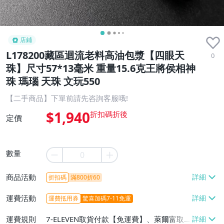
店鋪
L178200藏區迴流老料高油包漿【四眼天
0
珠】尺寸57*13毫米 重量15.6克王將侯相神
珠 瑪瑙 天珠 文玩550
【二手商品】下單前請先咨詢客服哦!
$1,940
定價
數量
商品活動
折扣碼
滿800折60
運費活動
運費抵用券
驚喜加碼7-11免運
運費規則
7-ELEVEN取貨付款【免運費】、萊爾富取