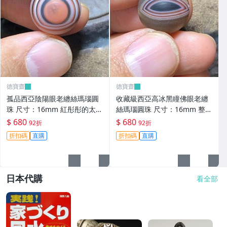
德寶齋
德寶齋
孤品西亞陰陽眼老纏絲瑪瑙圓
收藏級西亞高冰黑瞳佛眼老纏
珠 尺寸：16mm 紅彤彤的太陽
絲瑪瑙圓珠 尺寸：16mm 整顆
眼黑瞳天眼，呈現陰 天珠 瑪瑙
珠子通體高冰，只有 天珠 瑪瑙
$ 680
$ 680
92折
92折
古玩 二手【德寶齋】6343
古玩 二手【德寶齋】6344
折扣碼
直購
折扣碼
直購
日本代購
看全部