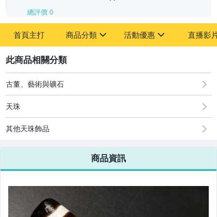
總評價
0
-
首頁主打
商品分類
活動優惠
直播影
-
sign
sign
其它
[全店] 追蹤本賣場立減60元【粉絲轉享】
2
古董、藝術與礦石
天珠
其他天珠飾品
商品資訊