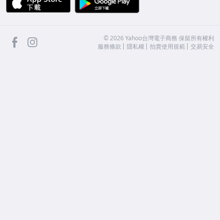
facebook
Instagram
©
2026
Yahoo台灣電子商務 保留所有權利
服務條款
隱私權
拍賣使用規範
交易安全