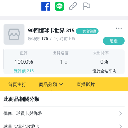
90回憶球卡世界 315
實名驗證
粉絲數
176
4小時前上線
追蹤
1
正評
出貨速度
未出貨率
100.0%
1
0%
天
總評價
216
優於全站平均
首頁主打
商品分類
直播影片
sign
2
偶像、球員卡與郵幣
偶像、球員卡與郵幣
球員卡/其他收藏卡