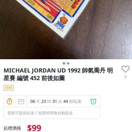
MICHAEL JORDAN UD 1992 帥氣喬丹 明
0
星賽 編號 452 前後如圖
競標
06
天
23
時
31
分
43
秒結束
/
賣家可提前結束
拍賣時間會自動延長
$99
起標價格