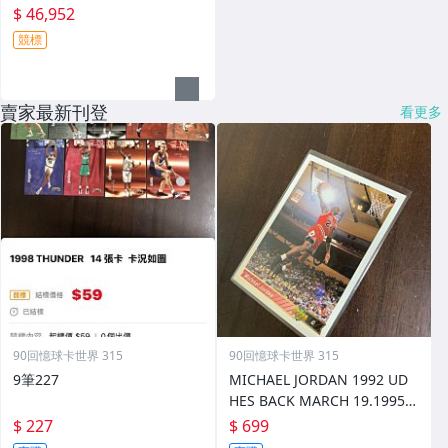
$ 46,952
競標
賣家最新刊登
看更多
90回憶球卡世界 315
90回憶球卡世界 315
9筆227
MICHAEL JORDAN 1992 UD
HES BACK MARCH 19.1995
復出金字版 前後圖
$ 227
$ 699