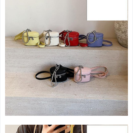
嬰幼兒與孕婦
汽機車精品百貨
居家、家具與園藝
玩具、模型與公仔
男性精品與服飾
女裝與服飾配件
偶像、球員卡與郵幣
手錶與飾品配件
女包精品與女鞋
家電與影音視聽