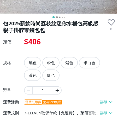
包2025新款時尚荔枝紋迷你水桶包高級感
0
親子掛脖零錢包包
$406
定價
規格
黑色
粉色
紫色
米白色
黃色
紅色
數量
運費活動
運費抵用券
驚喜$99免運
運費規則
7-ELEVEN取貨付款【免運費】、萊爾富取