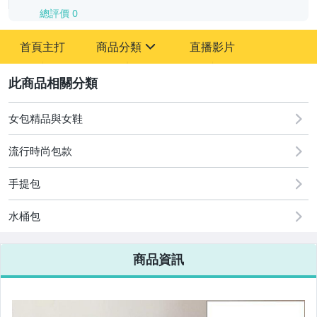
總評價
0
-
首頁主打
商品分類
直播影片
-
sign
2
女包精品與女鞋
圖書/影音/文具
流行時尚包款
古董、藝術與礦石
手提包
手機、配件與通訊
美容保養與彩妝
水桶包
電腦、平板與周邊
商品資訊
相機、攝影與周邊
運動、戶外與休閒