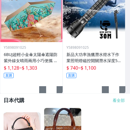
Y5898091025
Y5898091025
6BUJ超輕小金傘太陽傘遮陽防
新品大功率漁獵潛水燈水下作
紫外線女晴雨兩用小巧便攜 五
業照明燈磁控開關潛水深度50
折傘
米高流明
$ 1,128
~
$ 1,303
$ 740
~
$ 1,100
直購
直購
日本代購
看全部