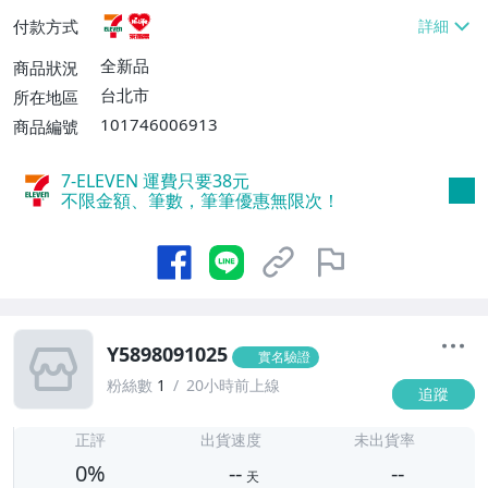
貨付款【免運費】
付款方式
全新品
商品狀況
台北市
所在地區
101746006913
商品編號
7-ELEVEN 運費只要
38
元
不限金額、筆數，筆筆優惠無限次！
Y5898091025
實名驗證
粉絲數
1
20小時前上線
追蹤
-
-
正評
出貨速度
未出貨率
0%
--
--
天