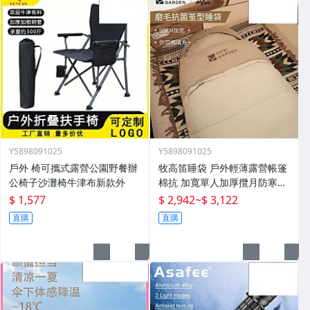
Y5898091025
Y5898091025
戶外 椅可攜式露營公園野餐辦
牧高笛睡袋 戶外輕薄露營帳篷
公椅子沙灘椅牛津布新款外
棉抗 加寬單人加厚攬月防寒被
子
$ 1,577
$ 2,942
~
$ 3,122
直購
直購