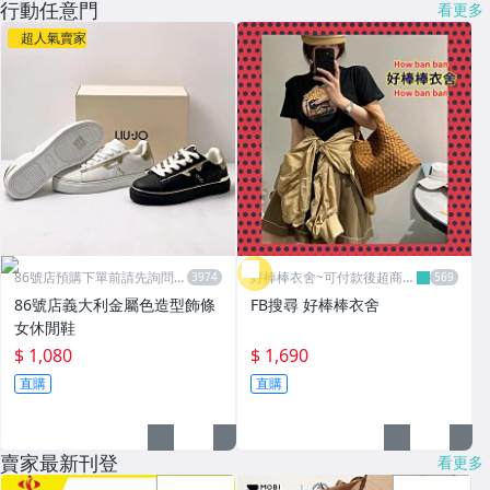
行動任意門
看更多
超人氣賣家
86號店預購下單前請先詢問數
好棒棒衣舍~可付款後超商取
量
貨
86號店義大利金屬色造型飾條
FB搜尋 好棒棒衣舍
女休閒鞋
$ 1,080
$ 1,690
直購
直購
賣家最新刊登
看更多