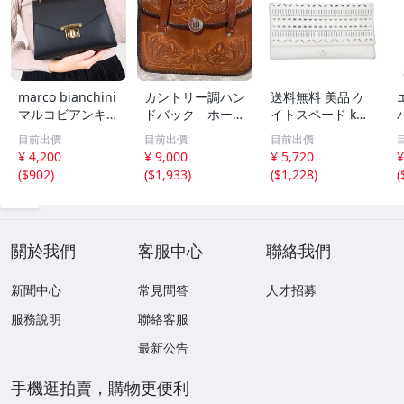
marco bianchini
カントリー調ハン
送料無料 美品 ケ
マルコビアンキー
ドバック ホース
イトスペード kat
ニ レザー ハンド
ハイド製
e spade クラッ
目前出價
目前出價
目前出價
バッグ ブラック
チバッグ セカン
¥ 4,200
¥ 9,000
¥ 5,720
¥
ゴールド金具
ドバッグ レザー
(
$902
)
(
$1,933
)
(
$1,228
)
(
白 ホワイト系 レ
E
ディース
關於我們
客服中心
聯絡我們
新聞中心
常見問答
人才招募
服務說明
聯絡客服
最新公告
手機逛拍賣，購物更便利