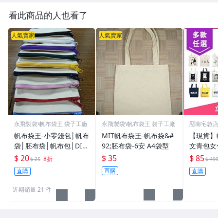
看此商品的人也看了
人氣賣家
人氣賣家
永飛製袋\帆布袋王 袋子工廠
永飛製袋\帆布袋王 袋子工廠
惡南宅急
帆布袋王-小零錢包│帆布
MIT帆布袋王-帆布袋&#
【現貨】
袋│胚布袋│帆布包│DIY
92;胚布袋-6安 A4袋型
文青包女
蝶古巴特
韓國文青
$ 20
$ 35
$ 85
8折
$ 25
$ 49
店【001
直購
直購
直購
近期銷量 21 件