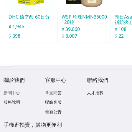
DHC 硫辛酸 60日分
WSP 珍珠NMN36000
朝日Asa
120粒
補給夾心
¥ 1,946
g
¥ 39,060
¥ 108
$ 398
$ 8,007
$ 22
關於我們
客服中心
聯絡我們
新聞中心
常見問答
人才招募
服務說明
聯絡客服
最新公告
手機逛拍賣，購物更便利