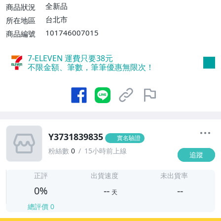
全新品
商品狀況
台北市
所在地區
101746007015
商品編號
7-ELEVEN 運費只要
38
元
不限金額、筆數，筆筆優惠無限次！
Y3731839835
實名驗證
粉絲數
0
15小時前上線
追蹤
-
-
正評
出貨速度
未出貨率
0%
--
--
天
總評價
0