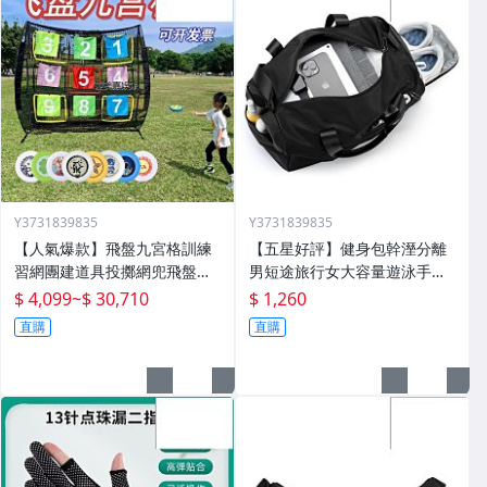
Y3731839835
Y3731839835
【人氣爆款】飛盤九宮格訓練
【五星好評】健身包幹溼分離
習網團建道具投擲網兜飛盤架
男短途旅行女大容量遊泳手提
戶外運動拓展遊戲
包大獨立鞋倉
$ 4,099
~
$ 30,710
$ 1,260
直購
直購