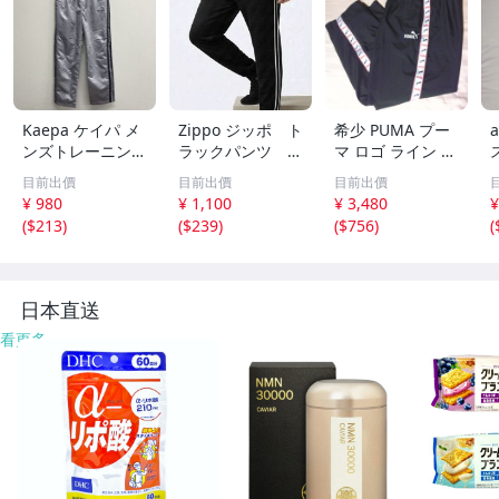
Kaepa ケイパ メ
Zippo ジッポ ト
希少 PUMA プー
ンズトレーニング
ラックパンツ ジ
マ ロゴ ライン ナ
シャカシャカパン
ョガーパンツ ジ
イロン ウーブン
目前出價
目前出價
目前出價
ツ グレー Ｍサ
ャージ Lサイズ
ワイド パンツ ブ
¥ 980
¥ 1,100
¥ 3,480
¥
イズ J16
ブラック メンズ
ラック レッド 00
(
$213
)
(
$239
)
(
$756
)
(
s 韓国 製 OLD オ
ールド テック Y2
K ビンテージ
日本直送
看更多