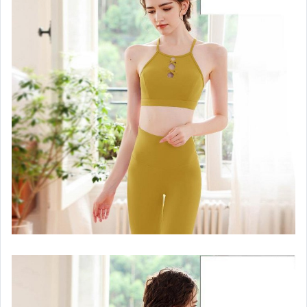
汽機車精品百貨
居家、家具與園藝
玩具、模型與公仔
男性精品與服飾
女裝與服飾配件
偶像、球員卡與郵幣
手錶與飾品配件
女包精品與女鞋
家電與影音視聽