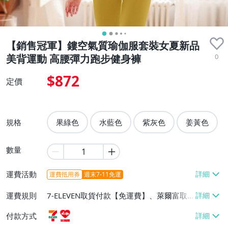
【銷售冠軍】鏤空氣質瑜伽服套裝女夏新品
0
美背運動 高腰彈力跑步健身褲
$872
定價
規格
果綠色
水藍色
紫灰色
姜黃色
數量
運費活動
運費抵用券
週末7-11免運
運費規則
7-ELEVEN取貨付款【免運費】、萊爾富取
貨付款【免運費】
付款方式