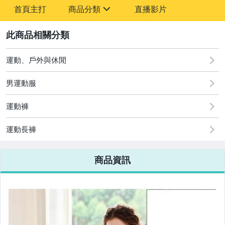
-
首頁主打
商品分類
直播影片
-
sign
2
運動、戶外與休閒
圖書/影音/文具
男運動服
古董、藝術與礦石
運動褲
手機、配件與通訊
美容保養與彩妝
運動長褲
電腦、平板與周邊
商品資訊
相機、攝影與周邊
運動、戶外與休閒
嬰幼兒與孕婦