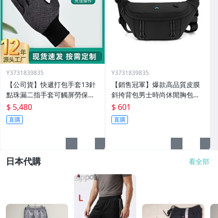
Y3731839835
Y3731839835
【公司貨】快遞打包手套13針
【銷售冠軍】爆款高品質皮膜
點珠漏二指手套可觸屏勞保止
斜挎背包男士時尚休閒胸包外
滑外賣騎行手套定製
出方便單肩斜挎包
$ 5,480
$ 601
直購
直購
日本代購
看全部