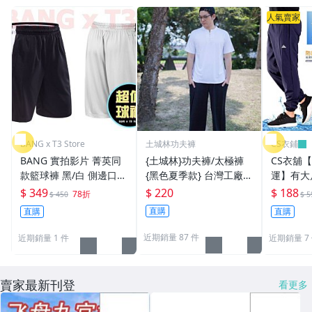
人氣賣家
BANG x T3 Store
土城林功夫褲
CS衣鋪
BANG 實拍影片 菁英同
{土城林}功夫褲/太極褲
CS衣舖【
款籃球褲 黑/白 側邊口袋
{黑色夏季款} 台灣工廠直
運】有大
短褲 球褲 nba 緊身褲 束
營(太極拳.打坐.瑜珈.武
口袋拉鍊
$ 349
$ 220
$ 188
78折
$ 450
$ 5
褲 休閒短褲 curry【A0
術.休閒.運動)
訓練健身
直購
直購
直購
8】
長褲 三色
近期銷量 87 件
近期銷量 1 件
近期銷量 7
賣家最新刊登
看更多