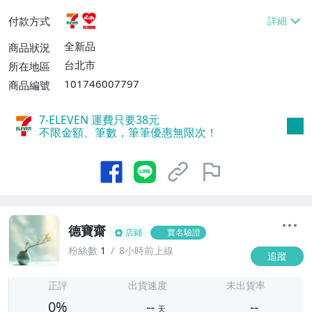
貨付款【免運費】
付款方式
全新品
商品狀況
台北市
所在地區
101746007797
商品編號
7-ELEVEN 運費只要
38
元
不限金額、筆數，筆筆優惠無限次！
德寶齋
店鋪
實名驗證
粉絲數
1
8小時前上線
追蹤
-
-
正評
出貨速度
未出貨率
0%
--
--
天