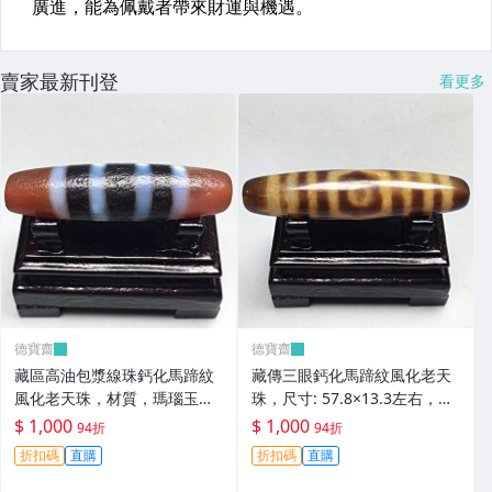
賣家最新刊登
看更多
德寶齋
德寶齋
藏區高油包漿線珠鈣化馬蹄紋
藏傳三眼鈣化馬蹄紋風化老天
風化老天珠，材質，瑪瑙玉
珠，尺寸: 57.8×13.3左右，材
髓，尺寸：49.4×13左 天珠 瑪
質：瑪瑙，玉髓， 天珠 瑪瑙
$ 1,000
$ 1,000
94折
94折
瑙 硃砂【德寶齋】408
硃砂【德寶齋】407
折扣碼
直購
折扣碼
直購