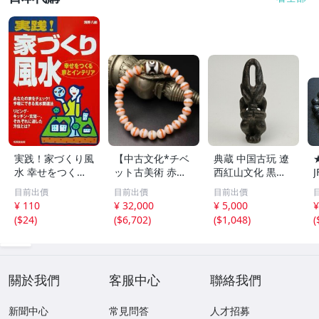
実践！家づくり風
【中古文化*チベ
典蔵 中国古玩 遼
水 幸せをつくる
ット古美術 赤縞
西紅山文化 黒曜
家とインテリア/
天眼瑪瑙丸珠 天
石 黒皮玉 太陽神
目前出價
目前出價
目前出價
浅野八郎(著者)
地天珠組み合わせ
祈祷像 唐物 骨董
¥ 110
¥ 32,000
¥ 5,000
¥
ブレスレット 縞
品 古美術 古玉 彫
(
$24
)
(
$6,702
)
(
$1,048
)
(
瑪瑙 古玩 アンテ
刻 時代物 魔除け
ィーク お守り コ
古代風 守護像 置
レクション 腕輪
物
】
關於我們
客服中心
聯絡我們
新聞中心
常見問答
人才招募