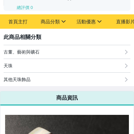
總評價
0
-
首頁主打
商品分類
活動優惠
直播影
-
sign
sign
其它
[全店] 追蹤本賣場立減60元【粉絲轉享】
2
古董、藝術與礦石
天珠
其他天珠飾品
商品資訊