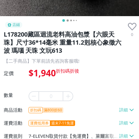
店鋪
L178200藏區迴流老料高油包漿【六眼天
0
珠】尺寸36*14毫米 重量11.2剋核心象徵六
波 瑪瑙 天珠 文玩613
【二手商品】下單前請先咨詢客服哦!
$1,940
定價
數量
商品活動
折扣碼
滿800折60
運費活動
運費抵用券
週末7-11免運
運費規則
7-ELEVEN取貨付款【免運費】、萊爾富取