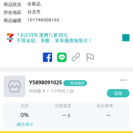
全新品
商品狀況
台北市
所在地區
101746008165
商品編號
7-ELEVEN 運費只要
38
元
不限金額、筆數，筆筆優惠無限次！
Y5898091025
實名驗證
粉絲數
1
5小時前上線
追蹤
-
-
正評
出貨速度
未出貨率
0%
--
--
天
總評價
0