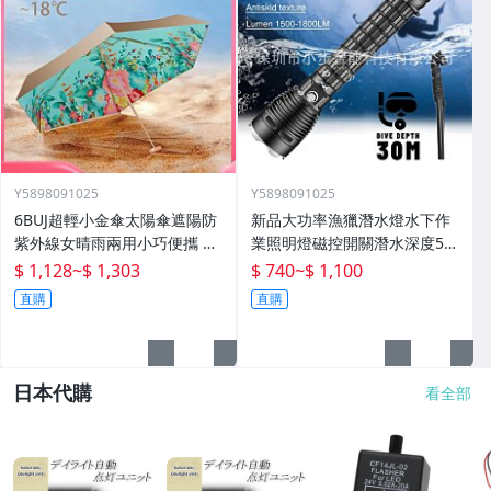
Y5898091025
Y5898091025
6BUJ超輕小金傘太陽傘遮陽防
新品大功率漁獵潛水燈水下作
紫外線女晴雨兩用小巧便攜 五
業照明燈磁控開關潛水深度50
折傘
米高流明
$ 1,128
~
$ 1,303
$ 740
~
$ 1,100
直購
直購
日本代購
看全部