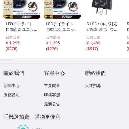
LEDデイライト
LEDデイライト
Б LEDバルブ対応
自動点灯ユニット
自動点灯ユニット
24V車 3ピン ウイ
減光機能付き 12V
減光機能付き 12V
ンカーリレー 速
目前出價
目前出價
目前出價
車専用 エンジン
車専用 エンジン
度調整 無段階調
¥ 1,295
¥ 1,295
¥ 1,489
¥
ON連動 ポジショ
ON連動 ポジショ
整可能 カチカチ
(
$276
)
(
$276
)
(
$317
)
(
ン フォグランプ
ン フォグランプ
音内蔵 スピーカ
等に ドレスアッ
等に ドレスアッ
ー 大型車 トラッ
プ カスタム
プ カスタム
ク バス
關於我們
客服中心
聯絡我們
新聞中心
常見問答
人才招募
服務說明
聯絡客服
最新公告
手機逛拍賣，購物更便利