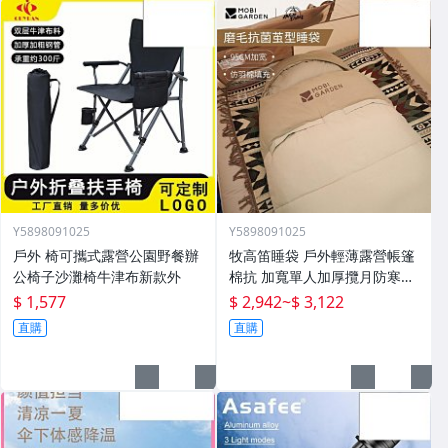
Y5898091025
Y5898091025
戶外 椅可攜式露營公園野餐辦
牧高笛睡袋 戶外輕薄露營帳篷
公椅子沙灘椅牛津布新款外
棉抗 加寬單人加厚攬月防寒被
子
$ 1,577
$ 2,942
~
$ 3,122
直購
直購