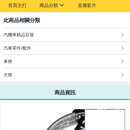
-
首頁主打
商品分類
直播影片
-
sign
2
汽機車精品百貨
圖書/影音/文具
汽車零件/配件
古董、藝術與礦石
車燈
手機、配件與通訊
美容保養與彩妝
大燈
電腦、平板與周邊
商品資訊
相機、攝影與周邊
運動、戶外與休閒
嬰幼兒與孕婦