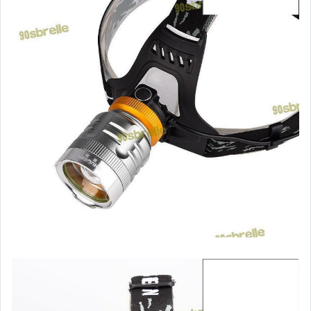
汽機車精品百貨
居家、家具與園藝
玩具、模型與公仔
男性精品與服飾
偶像、球員卡與郵幣
女裝與服飾配件
手錶與飾品配件
女包精品與女鞋
家電與影音視聽