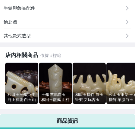
古董、藝術與礦石
手錶與飾品配件
居家、家具與園藝
鑰匙圈
偶像、球員卡與郵幣
其他款式造型
手錶與飾品配件
店內相關商品
和田玉玉佩掛件
玉佩 羊脂白玉
和田玉擺件 白玉
和田玉筆架 玉
府上有龍 白玉山
和田玉龍佩 山料
筆架 文玩古玉
擺飾 羊脂白玉
料 羊脂玉 8.3cm
白玉 文玩古玉
羊脂白玉 玉石細
山料 126g 包漿
50g
45g
膩 8cm 73g
古樸
商品資訊