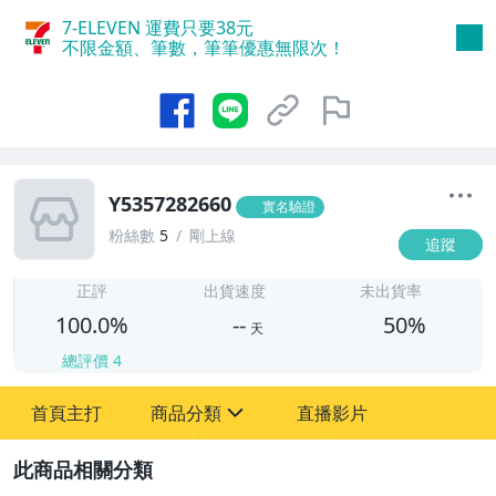
7-ELEVEN 運費只要
38
元
不限金額、筆數，筆筆優惠無限次！
Y5357282660
實名驗證
粉絲數
5
剛上線
追蹤
-
-
正評
出貨速度
未出貨率
100.0%
--
50%
天
總評價
4
首頁主打
商品分類
直播影片
sign
圖書/影音/文具
2