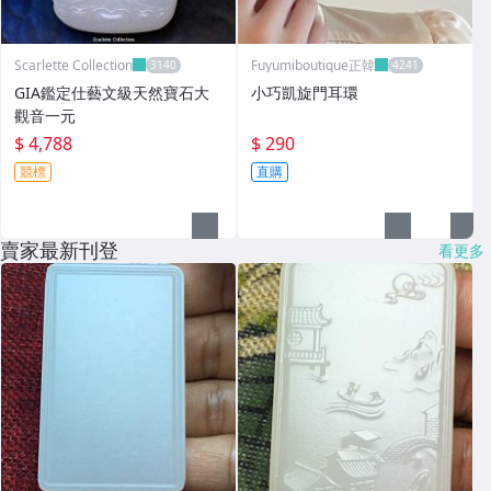
Scarlette Collection
Fuyumiboutique正韓
GIA鑑定仕藝文級天然寶石大
小巧凱旋門耳環
觀音一元
$ 4,788
$ 290
競標
直購
賣家最新刊登
看更多