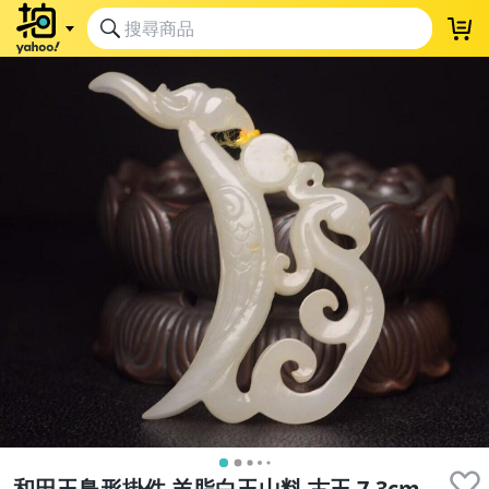
和田玉鳥形掛件 羊脂白玉山料 古玉 7.3cm