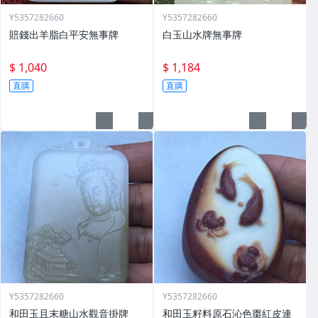
Y5357282660
Y5357282660
賠錢出羊脂白平安無事牌
白玉山水牌無事牌
$ 1,040
$ 1,184
直購
直購
Y5357282660
Y5357282660
和田玉且末糖山水觀音掛牌
和田玉籽料原石沁色棗紅皮連