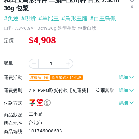
0
36g 包漿
#
免運
#
現貨
#
羊脂玉
#
鳥形玉雕
#
白玉鳥佩
山料 7.3×6.8×1.0cm 36g 造型生動 包漿自然
$4,908
定價
數量
運費活動
運費抵用券
驚喜加碼7-11免運
運費規則
7-ELEVEN取貨付款【免運費】、萊爾富取
貨付款【免運費】、宅配/貨運【免運費】
付款方式
二手品
商品狀況
台北市
所在地區
101746008683
商品編號