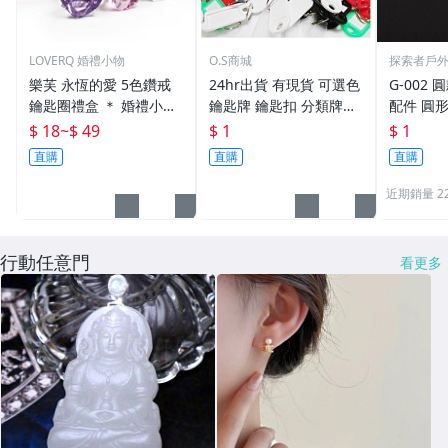
LOVERQ 婚禮小物
O.S商城
探索者戶
樂芙 永恆的愛 5色鑽戒
24hr出貨 有現貨 可選色
G-002 圓
鑰匙圈禮盒 ＊ 婚禮小物
鑰匙牌 鑰匙扣 分類牌鎖
配件 圓
二次進場 工商禮贈品 戒
匙 分類牌 塑膠鑰匙牌 鑰
鑰匙圈 
$ 18
~
$ 49
$ 1
$ 1
指鑰匙圈 鑽石鑰匙扣 大
匙扣 號碼牌 分類牌 標記
單個鑰匙
直購
直購
直購
鑽戒 送客禮 活動贈品
鑰匙吊牌 掛牌
近期銷量 2
行動任意門
看更多