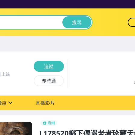
搜尋
追蹤
前上線
即時通
優惠
直播影片
sign
0元【粉絲轉享】
店鋪
L178520鄉下偶遇老者珍藏天