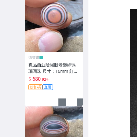
德寶齋
孤品西亞陰陽眼老纏絲瑪
瑙圓珠 尺寸：16mm 紅彤
彤的太陽眼黑瞳天眼，呈
$ 680
92折
現陰 天珠 瑪瑙 古玩 二手
折扣碼
直購
【德寶齋】6343