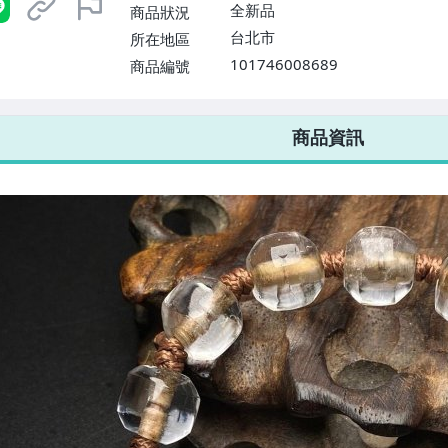
全新品
商品狀況
台北市
所在地區
101746008689
商品編號
7-ELEVEN 運費只要
38
元
不限金額、筆數，筆筆優惠無限次！
商品資訊