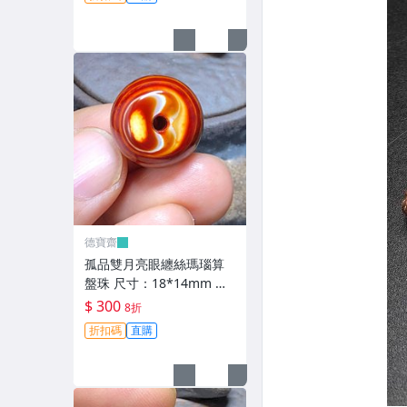
手【德寶齋】6346
德寶齋
孤品雙月亮眼纏絲瑪瑙算
盤珠 尺寸：18*14mm 一
面居中月亮眼，超神奇，
$ 300
8折
高瓷料 天珠 瑪瑙 古玩 二
折扣碼
直購
手【德寶齋】6345