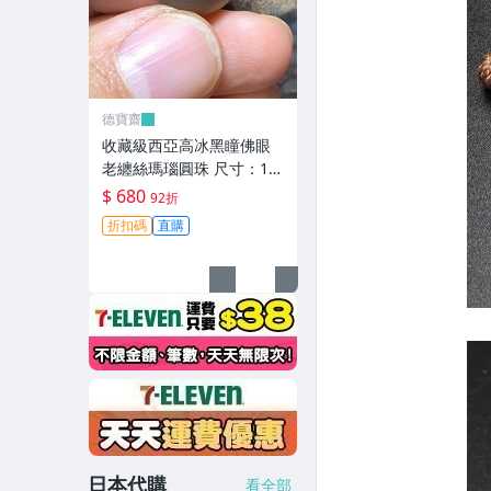
德寶齋
收藏級西亞高冰黑瞳佛眼
老纏絲瑪瑙圓珠 尺寸：16
mm 整顆珠子通體高冰，
$ 680
92折
只有 天珠 瑪瑙 古玩 二手
折扣碼
直購
【德寶齋】6344
日本代購
看全部