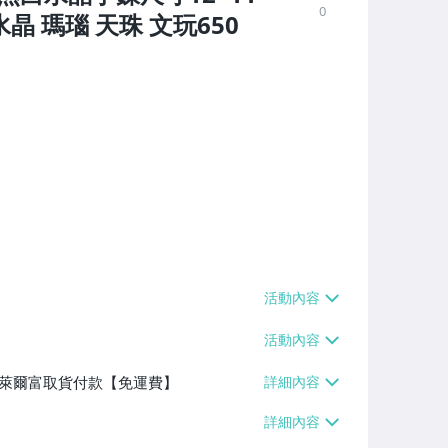
0
 瑪瑙 天珠 文玩650
】、萊爾富取貨付款【免運費】