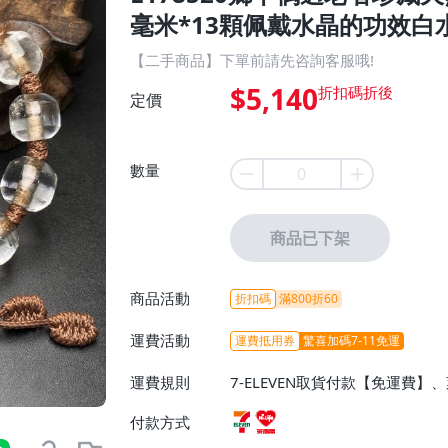
毫米*13顆佩戴水晶的功效白水晶
【二手商品】下單前請先咨詢客服哦!
$5,140
定價
數量
商品已下架
商品活動
折扣碼
滿800折60
運費活動
運費抵用券
驚喜加碼7-11免運
運費規則
7-ELEVEN取貨付款【免運費
付款方式