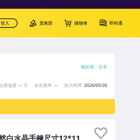
登入
賣東西
購物車
即時通
關於我
分享
出貨速度
--
天
未出貨率
--
加入時間
2026/05/26
然白水晶手鍊尺寸12*11