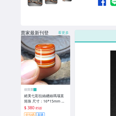
賣家最新刊登
看更多
德寶齋
絕美七彩拉絲纏絲瑪瑙直
筒珠 尺寸：16*15mm 七
彩拉絲，螺旋上升，高瓷
$ 380
85折
料子， 天珠 瑪瑙 古玩 二
折扣碼
直購