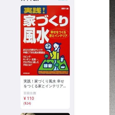
実践！家づくり風水 幸せ
をつくる家とインテリア/
浅野八郎(著者)
目前出價
¥ 110
(
$24
)