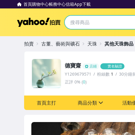
首頁
購物中心
帳務中心
信箱
App下載
Yahoo拍賣
拍賣
古董、藝術與礦石
天珠
其他天珠飾品
德寶齋
店鋪
實名驗證
Y1269679571
粉絲數
1
30分鐘
正評
0%
(
0
)
首頁主打
商品分類
活動
sign
其它
[全店] 追蹤本賣場立減6