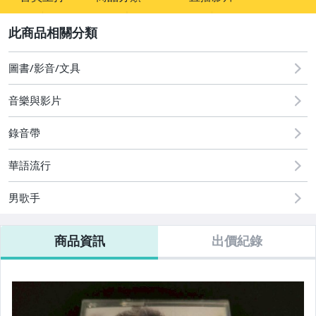
sign
圖書/影音/文具
2
圖書/影音/文具
音樂與影片
錄音帶
華語流行
男歌手
商品資訊
出價紀錄