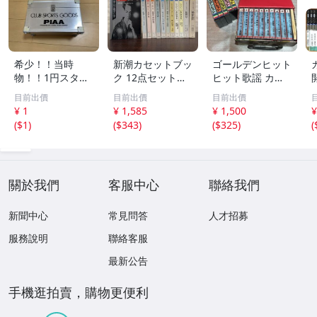
希少！！当時
新潮カセットブッ
ゴールデンヒット
物！！1円スター
ク 12点セット
ヒット歌謡 カラ
ト売り切り！！PI
【三島由紀夫／森
オケ カセットテ
目前出價
目前出價
目前出價
AA CLUB SPORT
外／太宰治／芥川
ープ まとめ昭和
¥ 1
¥ 1,585
¥ 1,500
¥
S GOODS アルミ
龍之介／谷崎潤一
レトロ 邦楽 童謡
(
$1
)
(
$343
)
(
$325
)
(
ケース 収納
郎／宮沢賢治／
演歌 17点
他】新潮社
關於我們
客服中心
聯絡我們
新聞中心
常見問答
人才招募
服務說明
聯絡客服
最新公告
手機逛拍賣，購物更便利