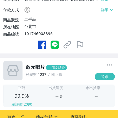
運費】、面交/自取/不寄送【免運費】
付款方式
二手品
商品狀況
台北市
所在地區
101746008896
商品編號
啟元唱片
實名驗證
粉絲數
1237
剛上線
追蹤
-
-
正評
出貨速度
未出貨率
99.9%
--
--
天
總評價
2090
-
首頁主打
商品分類
直播影片
-