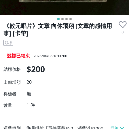
《啟元唱片》文章 向你飛翔 [文章的感情用
0
事] [卡帶]
競標
競標已結束
2026/06/06 18:00:00
$200
結標價格
20
出價增額
無
得標者
1
件
數量
運費規則
郵局掛號【單件運費$50、消費滿$1000免