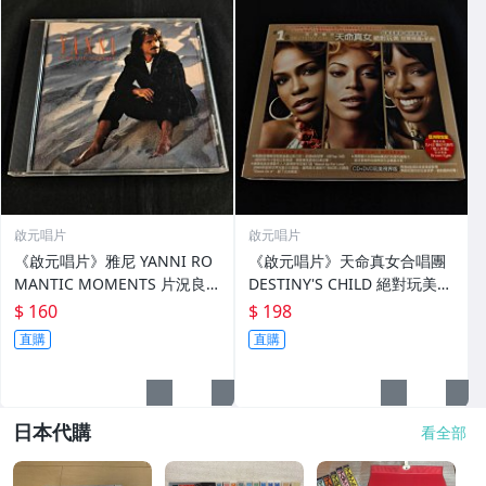
啟元唱片
啟元唱片
《啟元唱片》雅尼 YANNI RO
《啟元唱片》天命真女合唱團
MANTIC MOMENTS 片況良
DESTINY'S CHILD 絕對玩美
好
冠軍精選+新曲 #1'S 亞洲限定
$ 160
$ 198
盤,有紙盒+DVD+回函卡 輕微
直購
直購
細紋
日本代購
看全部