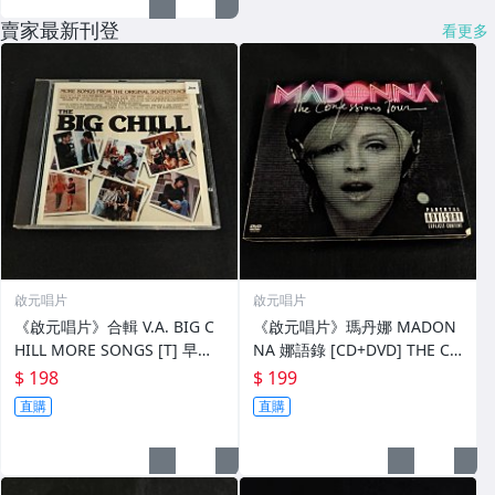
賣家最新刊登
看更多
啟元唱片
啟元唱片
《啟元唱片》合輯 V.A. BIG C
《啟元唱片》瑪丹娜 MADON
HILL MORE SONGS [T] 早期
NA 娜語錄 [CD+DVD] THE CO
版片況良好
NFESSIONS TOUR 紙版CD+D
$ 198
$ 199
VD 片況良好
直購
直購