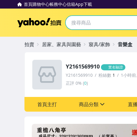
首頁
購物中心
帳務中心
信箱
App下載
Yahoo拍賣
拍賣
居家、家具與園藝
寢具/家飾
音樂盒
Y2161569910
實名驗證
Y2161569910
粉絲數
1
1小時前
正評
0%
(
0
)
首頁主打
商品分類
直
sign