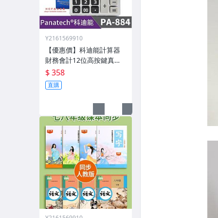
Y2161569910
【優惠價】科迪能計算器
財務會計12位高按鍵真人
發音計算機財務會計用PA-
$ 358
884
直購
Y2161569910