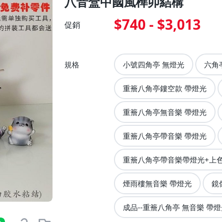
八音盒中國風榫卯結構
$740 - $3,013
促銷
規格
小號四角亭 無燈光
六角
重簷八角亭鏤空款 帶燈光
重簷八角亭無音樂 帶燈光
重簷八角亭帶音樂 帶燈光
重簷八角亭帶音樂帶燈光+上
煙雨樓無音樂 帶燈光
鏡
成品--重簷八角亭 無音樂 帶