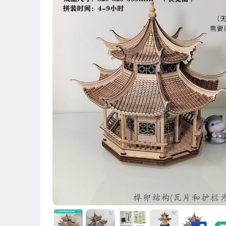
圖書/影音/文具
古董、藝術與礦石
手機、配件與通訊
美容保養與彩妝
電腦、平板與周邊
相機、攝影與周邊
運動、戶外與休閒
電玩遊戲與主機
嬰幼兒與孕婦
汽機車精品百貨
居家、家具與園藝