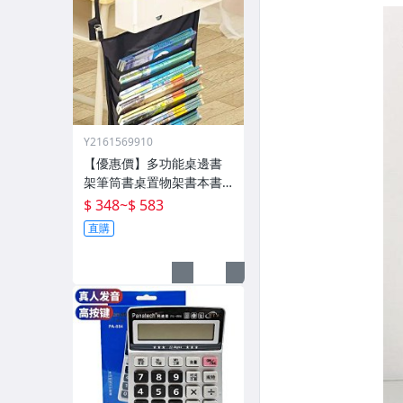
Y2161569910
【優惠價】多功能桌邊書
架筆筒書桌置物架書本書
立架閱讀架桌面神器整理
$ 348
~
$ 583
直購