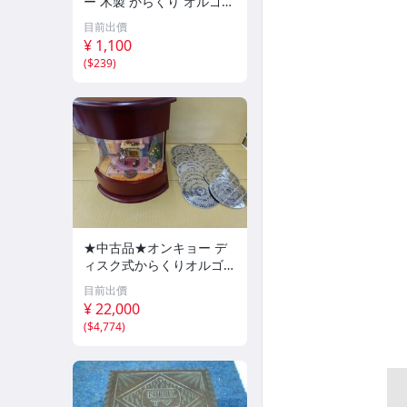
ー 木製 からくり オルゴー
ル 3体セット ピエロ 音楽
目前出價
隊 バンド 置物 昭和レトロ
¥ 1,100
0725-241
(
$239
)
★中古品★オンキョー デ
ィスク式からくりオルゴー
ル クリスマス
目前出價
¥ 22,000
(
$4,774
)