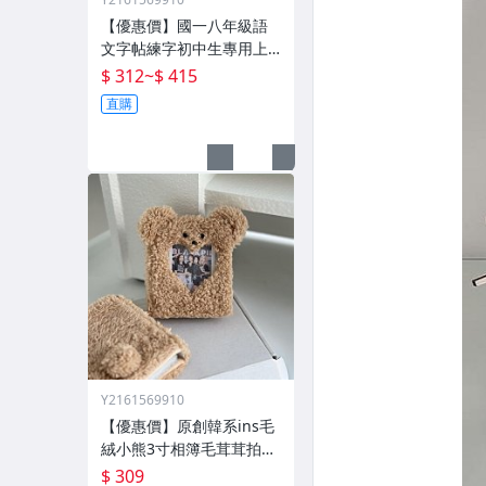
【優惠價】國一八年級語
文字帖練字初中生專用上
冊下冊同步人教版練字帖
$ 312
~
$ 415
九年級衡水體鋼筆正楷楷
直購
體初一每日一練中學生中
文臨摹硬筆書
Y2161569910
【優惠價】原創韓系ins毛
絨小熊3寸相簿毛茸茸拍立
得卡冊專輯小卡追星收納
$ 309