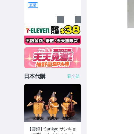
冊
直購
日本代購
看全部
【雲錦】Sankyo サンキョ