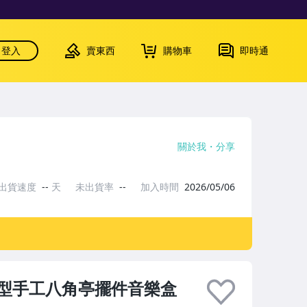
登入
賣東西
購物車
即時通
關於我
分享
出貨速度
--
天
未出貨率
--
加入時間
2026/05/06
型手工八角亭擺件音樂盒