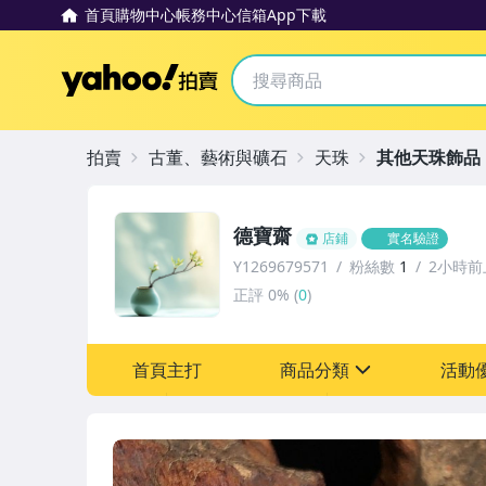
首頁
購物中心
帳務中心
信箱
App下載
Yahoo拍賣
拍賣
古董、藝術與礦石
天珠
其他天珠飾品
德寶齋
店鋪
實名驗證
Y1269679571
粉絲數
1
2小時前
正評
0%
(
0
)
首頁主打
商品分類
活動
sign
其它
[全店] 追蹤本賣場立減6