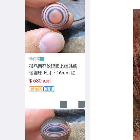
德寶齋
孤品西亞陰陽眼老纏絲瑪
瑙圓珠 尺寸：16mm 紅彤
彤的太陽眼黑瞳天眼，呈
$ 680
92折
現陰 天珠 瑪瑙 古玩 二手
折扣碼
直購
【德寶齋】6343