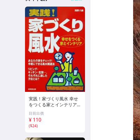
実践！家づくり風水 幸せ
をつくる家とインテリア/
浅野八郎(著者)
目前出價
¥ 110
(
$24
)