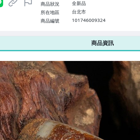
全新品
商品狀況
台北市
所在地區
101746009324
商品編號
7-ELEVEN 運費只要
38
元
不限金額、筆數，筆筆優惠無限次！
商品資訊