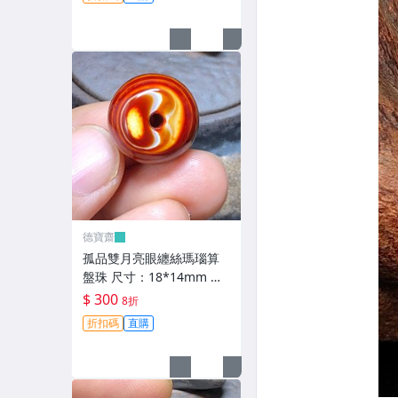
手【德寶齋】6346
德寶齋
孤品雙月亮眼纏絲瑪瑙算
盤珠 尺寸：18*14mm 一
面居中月亮眼，超神奇，
$ 300
8折
高瓷料 天珠 瑪瑙 古玩 二
折扣碼
直購
手【德寶齋】6345