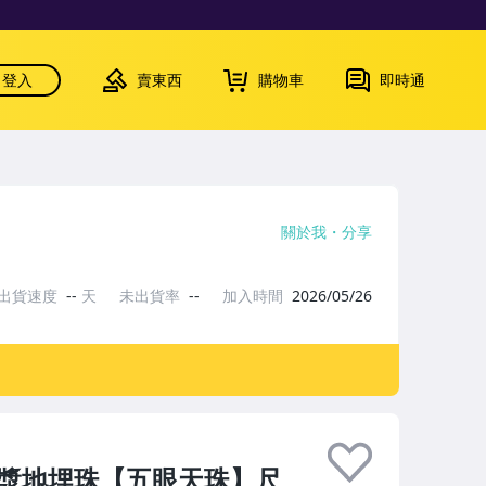
登入
賣東西
購物車
即時通
關於我
分享
出貨速度
--
天
未出貨率
--
加入時間
2026/05/26
油包漿地埋珠【五眼天珠】尺