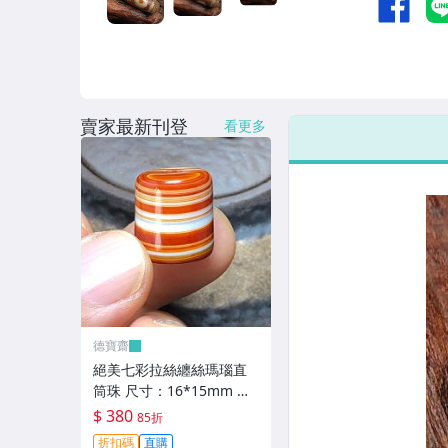
賣家最新刊登
看更多
德寶齋
絕美七彩拉絲纏絲瑪瑙直
筒珠 尺寸：16*15mm 七
彩拉絲，螺旋上升，高瓷
$ 380
85折
料子， 天珠 瑪瑙 古玩 二
折扣碼
直購