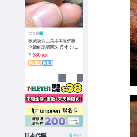
德寶齋
收藏級西亞高冰黑瞳佛眼
老纏絲瑪瑙圓珠 尺寸：16
mm 整顆珠子通體高冰，
$ 680
92折
只有 天珠 瑪瑙 古玩 二手
折扣碼
直購
【德寶齋】6344
日本代購
看全部