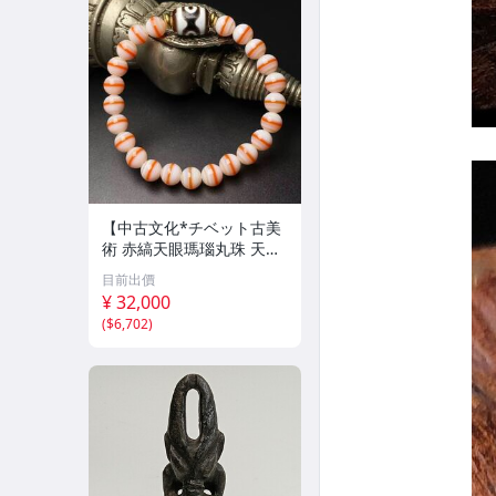
【中古文化*チベット古美
術 赤縞天眼瑪瑙丸珠 天地
天珠組み合わせブレスレッ
目前出價
ト 縞瑪瑙 古玩 アンティー
¥ 32,000
ク お守り コレクション 腕
(
$6,702
)
輪 】