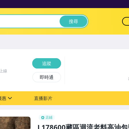
搜尋
追蹤
上線
即時通
優惠
直播影片
sign
0元【粉絲轉享】
店鋪
L178600藏區迴流老料高