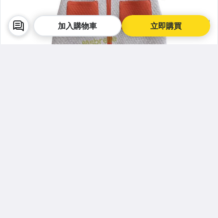
加入購物車
立即購買
看此商品的人也看了