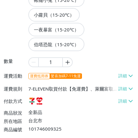
鞦韆小兔（15-20℃）
小蘿貝（15-20℃）
一夜暴富（15-20℃）
伯塔恐龍（15-20℃）
數量
運費活動
運費抵用券
驚喜加碼7-11免運
運費規則
7-ELEVEN取貨付款【免運費】、萊爾富取
貨付款【免運費】
付款方式
全新品
商品狀況
台北市
所在地區
101746009325
商品編號