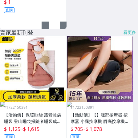
$ 1
直購
賣家最新刊登
看更多
Y1722150391
Y1722150391
【活動價】保暖睡袋 露營睡袋
【活動價】【】腿部按摩器 按
睡袋 登山睡袋探險者睡袋成人
摩器 小腿按摩機 腳底按摩機
冬季加厚防寒加大戶外露營大
深層按摩儀 小腿按摩儀全自動
$ 1,125
~
$ 1,615
$ 705
~
$ 1,078
人抗寒四季通用款保暖
揉捏腿部按摩器全腿底腳熱敷
直購
直購