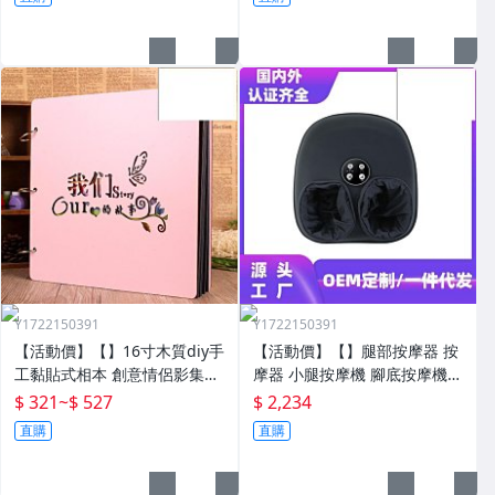
腳部足底
Y1722150391
Y1722150391
【活動價】【】16寸木質diy手
【活動價】【】腿部按摩器 按
工黏貼式相本 創意情侶影集紀
摩器 小腿按摩機 腳底按摩機
念收藏冊送男女朋友
深層按摩軟體全自動足療機穴
$ 321
~
$ 527
$ 2,234
位揉捏家用按腳器腳部腿部足
直購
直購
底足部腳底