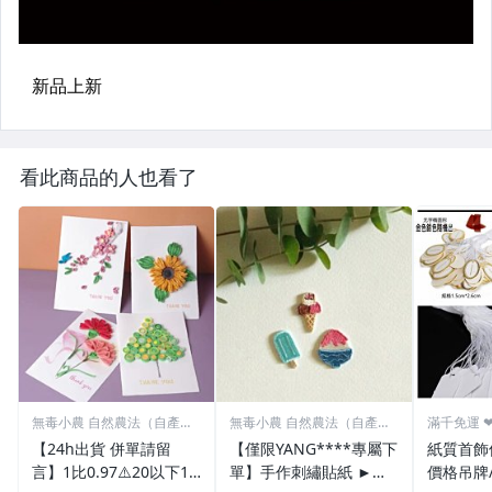
看此商品的人也看了
無毒小農 自然農法（自產自
無毒小農 自然農法（自產自
滿千免運 
銷）
銷）
【24h出貨 併單請留
【僅限YANG****專屬下
紙質首飾
言】1比0.97⚠️20以下1
單】手作刺繡貼紙 ►未
價格吊牌