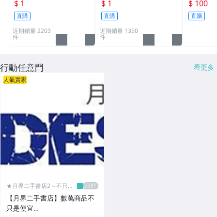
比1⚠️客製 手工卡片 老
經溝通設計需求請勿下單
品價格掛
$ 1
$ 1
$ 100
顧客直接下單即可►新客
◀
不拆賣都
直購
直購
直購
下單前 請先即時通聊聊
近期銷量 2203
近期銷量 1350
溝通◀
件
件
行動任意門
看更多
人氣賣家
★月界二手書店2～不只是
便宜...★
【月界二手書店】數萬商品不
只是便宜…