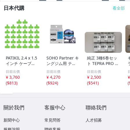
日本代購
看全部
PATIKIL 2.4 x 1.5
SOHO Partner キ
純正 3種6巻セッ
インチ ケーブル
ングジム用 テプ
ト TEPRA PRO 6
ラベル 32個 電子
ラPRO テープカ
mm 9mm 12mm
目前出價
目前出價
目前出價
ケーブル識別タグ
ートリッジ 幅36
SS6K SS9K SS12
¥ 3,760
¥ 4,270
¥ 2,500
¥
ナイロン ワイヤ
mm 青地黒色文
K KING JIM テプ
(
$813
)
(
$924
)
(
$541
)
(
ーラベル オーバ
字 長8m SC36B
ラカートリッジ
モノコレ
モノコレ
關於我們
客服中心
聯絡我們
新聞中心
常見問答
人才招募
服務說明
聯絡客服