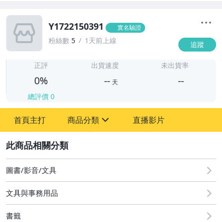
Y1722150391
實名驗證
粉絲數
5
1天前上線
追蹤
-
-
正評
出貨速度
未出貨率
0%
--
--
天
總評價
0
-
首頁主打
商品分類
直播影片
-
sign
2
圖書/影音/文具
圖書/影音/文具
文具與事務用品
古董、藝術與礦石
書籤
手機、配件與通訊