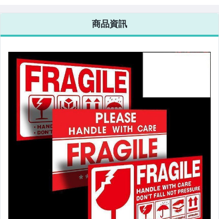
美容保養與彩妝
商品資訊
電腦、平板與周邊
相機、攝影與周邊
運動、戶外與休閒
嬰幼兒與孕婦
汽機車精品百貨
居家、家具與園藝
玩具、模型與公仔
男性精品與服飾
女裝與服飾配件
偶像、球員卡與郵幣