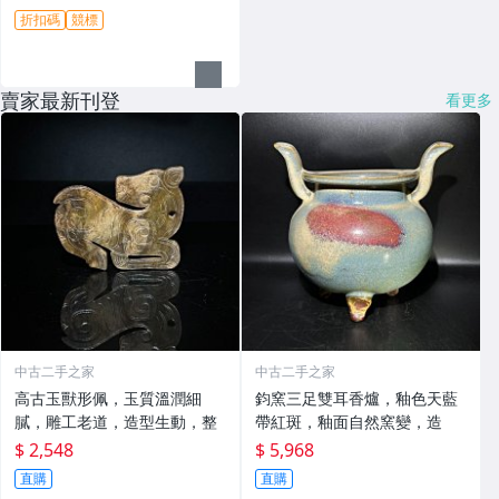
折扣碼
競標
賣家最新刊登
看更多
中古二手之家
中古二手之家
高古玉獸形佩，玉質溫潤細
鈞窯三足雙耳香爐，釉色天藍
膩，雕工老道，造型生動，整
帶紅斑，釉面自然窯變，造
$ 2,548
$ 5,968
直購
直購