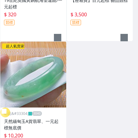
19世紀英國黃銅航海望遠鏡/一
【壓箱寶】百元起標 藝品競標
元起標
$ 320
$ 3,500
競標
競標
超人氣賣家
昕品&#33304;
天然緬甸玉A貨翡翠、一元起
標無底價
$ 10,200