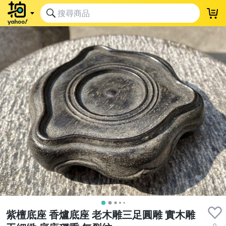
紫檀底座 香爐底座 老木雕三足圓雕 實木雕
0