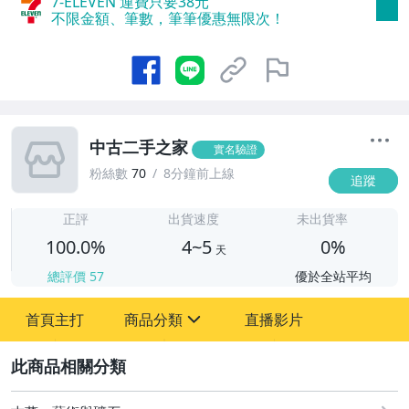
7-ELEVEN 運費只要
38
元
不限金額、筆數，筆筆優惠無限次！
中古二手之家
實名驗證
粉絲數
70
8分鐘前上線
追蹤
4
正評
出貨速度
未出貨率
100.0%
4~5
0%
天
總評價
57
優於全站平均
首頁主打
商品分類
直播影片
sign
2
古董、藝術與礦石
居家、家具與園藝