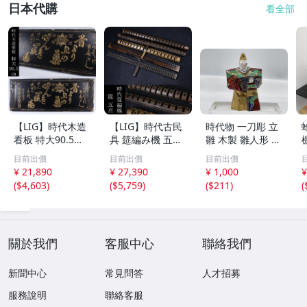
日本代購
看全部
【LIG】時代木造
【LIG】時代古民
時代物 一刀彫 立
看板 特大90.5㎝
具 筵編み機 五点
雛 木製 雛人形 木
金彩 本舗 高田徳
むしろ編み 筬 お
彫彩色 小型 2.2×
目前出價
目前出價
目前出價
左衛門 古美術品
さ 農具 古道具 26
3.5×H5.7cm ひな
¥ 21,890
¥ 27,390
¥ 1,000
¥
2606.676
04.458
祭り 郷土玩具 木
(
$4,603
)
(
$5,759
)
(
$211
)
(
工芸 置物 木彫人
形(B24136)
關於我們
客服中心
聯絡我們
新聞中心
常見問答
人才招募
服務說明
聯絡客服