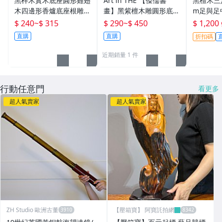
黑梓木實木底座圓形雞翅
Art in THE 【傑儒書
黑檀木三足
木四邊形香爐底座根雕六
畫】黑紫檀木雕圓形底座
m足與足
邊形紅木底座logo
花瓶花盆景底座 佛像底
徑13.5
$ 240
~
$ 315
$ 290
~
$ 450
$ 1,200
座 木托實木質鏤空雕花
二手-765
直購
直購
折扣碼
藝品擺飾座
近期銷量 1 件
行動任意門
看更多
超人氣賣家
超人氣賣家
ZH Studio 歐洲古董
【壓箱寶】 阿寶託拍網