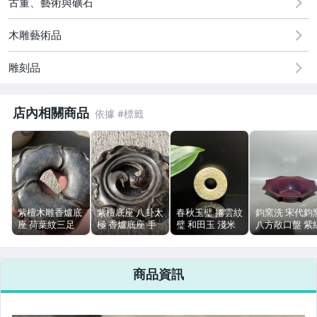
古董、藝術與礦石
偶像、球員卡與郵幣
木雕藝術品
女裝與服飾配件
雕刻品
手錶與飾品配件
店內相關商品
紫檀木雕香爐底
紫檀底座 八卦太
春秋玉璧 捲雲紋
鈞窯洗 宋代鈞
座 荷葉紋三足
極 香爐底座 手
璧 和田玉 淺米
八方敞口盤 紫
手工圓雕 包漿自
工圓雕 木雕擺飾
黃 扁平圓璧 浮
釉 造型規整 無
然無裂紋
圖案清晰 品相完
雕對稱紋飾
瑕疵
整
商品資訊