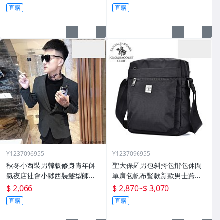
直購
直購
Y1237096955
Y1237096955
秋冬小西裝男韓版修身青年帥
聖大保羅男包斜挎包揹包休閒
氣夜店社會小夥西裝髮型師外
單肩包帆布豎款新款男士跨包
套潮
牛津布包
$ 2,066
$ 2,870
~
$ 3,070
直購
直購