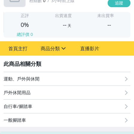
粉絲數
0
3小時前上線
追蹤
-
-
正評
出貨速度
未出貨率
0%
--
--
天
總評價
0
-
首頁主打
商品分類
直播影片
-
sign
2
運動、戶外與休閒
圖書/影音/文具
戶外休閒用品
古董、藝術與礦石
美容保養與彩妝
自行車/腳踏車
電腦、平板與周邊
一般腳踏車
相機、攝影與周邊