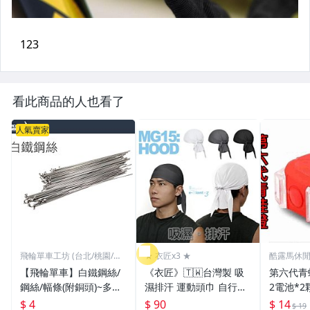
看此商品的人也看了
人氣賣家
飛輪單車工坊 (台北/桃園/高
★ 衣匠x3 ★
酷露馬休
雄)
【飛輪單車】白鐵鋼絲/
《衣匠》🇹🇼台灣製 吸
第六代青蛙燈 (附
鋼絲/幅條(附銅頭)~多種
濕排汗 運動頭巾 自行車
2電池*2
規格/一支價格需要多少
頭巾 機車 自行車小帽 海
警示燈 雙
$ 4
$ 90
$ 14
$ 19