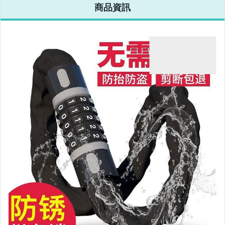
商品資訊
運動、戶外與休閒
嬰幼兒與孕婦
汽機車精品百貨
居家、家具與園藝
玩具、模型與公仔
男性精品與服飾
女裝與服飾配件
偶像、球員卡與郵幣
手錶與飾品配件
女包精品與女鞋
家電與影音視聽