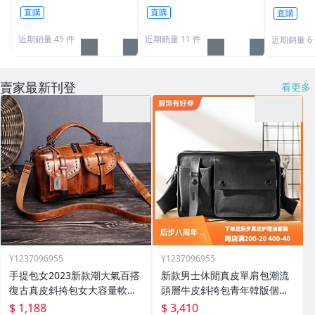
買多少[1101]
盜帽﹝MG15﹞
車尾燈 前
直購
直購
直購
1
近期銷量 45 件
近期銷量 11 件
近期銷量 6
賣家最新刊登
看更多
Y1237096955
Y1237096955
手提包女2023新款潮大氣百搭
新款男士休閒真皮單肩包潮流
復古真皮斜挎包女大容量軟皮
頭層牛皮斜挎包青年韓版個性
單肩大包
郵差揹包
$ 1,188
$ 3,410