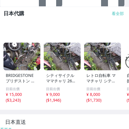
日本代購
看全部
BRIDGESTONE
シティサイクル
レトロ自転車 マ
ブリヂストン 自
ママチャリ 26イ
マチャリ シティ
転車 レトロ 部品
ンチ ブラック 前
サイクル 26イン
目前出價
目前出價
目前出價
取り レストアベ
カゴ付き 現状渡
チ相当 ジャンク
¥ 15,000
¥ 9,000
¥ 8,000
¥
ース
し
部品取り
(
$3,243
)
(
$1,946
)
(
$1,730
)
(
日本直送