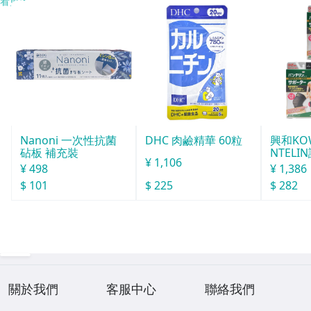
看更多
Nanoni 一次性抗菌
DHC 肉鹼精華 60粒
興和KO
砧板 補充裝
NTELI
¥ 1,106
號
¥ 498
¥ 1,386
$ 101
$ 225
$ 282
關於我們
客服中心
聯絡我們