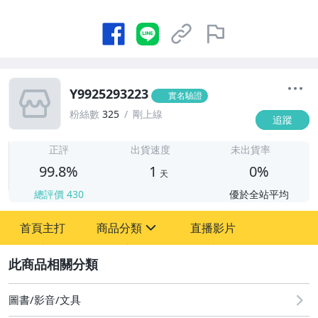
Y9925293223
實名驗證
粉絲數
325
剛上線
追蹤
1
正評
出貨速度
未出貨率
99.8%
1
0%
天
總評價
430
優於全站平均
首頁主打
商品分類
直播影片
sign
2
圖書/影音/文具
圖書/影音/文具