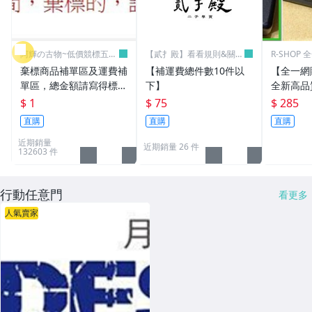
阿輝の古物~低價競標五六
【貳扌殿】看看規則&關於
R-SHOP
日結標
我
棄標商品補單區及運費補
【補運費總件數10件以
【全一網
單區，總金額請寫得標商
下】
全新高品質
品金額，運費請寫棄標商
筆電 變壓器
$ 1
$ 75
$ 285
品原設定之運費
3.16A通用
直購
直購
直購
L30 N10
近期銷量
近期銷量 26 件
132603 件
行動任意門
看更多
人氣賣家