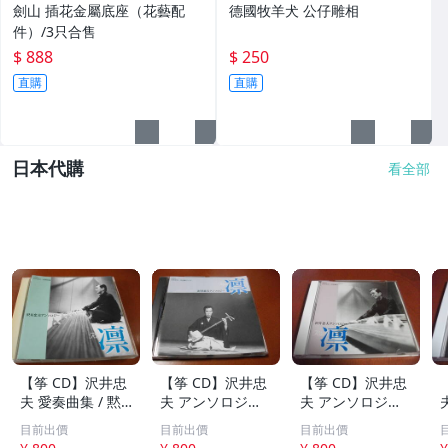
劍山 插花金屬底座（花藝配
德國牧羊犬 公仔雕相
件）/3只合售
$ 888
$ 250
直購
直購
日本代購
看全部
【筝 CD】沢井忠
【筝 CD】沢井忠
【筝 CD】沢井忠
夫 愛奏曲集 / 黙
夫 アンソロジー
夫 アンソロジー
示 、波 、二つの
「凜」からの分売
「凜」からの分売
目前出價
目前出價
目前出價
相 、箏二重奏ソ
沢井忠夫作品集
沢井忠夫 作品集