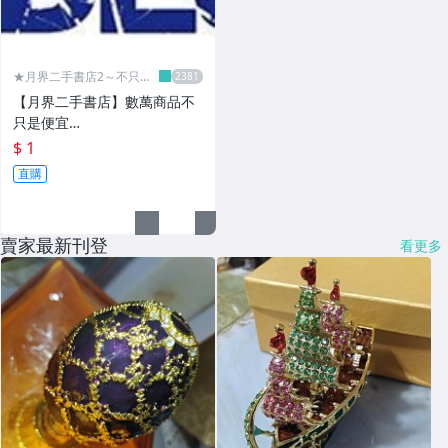
★月界二手書店2～不只是
便宜...★
【月界二手書店】數萬商品不
只是便宜…
$ 1
直購
賣家最新刊登
看更多