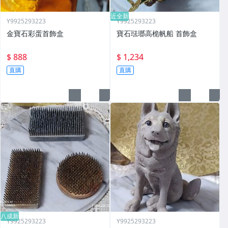
近全新
Y9925293223
Y9925293223
金寶石彩蛋首飾盒
寶石琺瑯高桅帆船 首飾盒
$ 888
$ 1,234
直購
直購
八成新
Y9925293223
Y9925293223