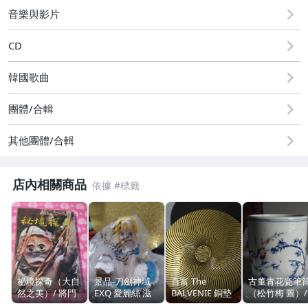
古董、藝術與礦石
音樂與影片
手機、配件與通訊
CD
美容保養與彩妝
韓國歌曲
電腦、平板與周邊
團體/合輯
相機、攝影與周邊
其他團體/合輯
運動、戶外與休閒
嬰幼兒與孕婦
店內相關商品
居家、家具與園藝
玩具、模型與公仔
偶像、球員卡與郵幣
祕境探奇（大自
景品-刀劍神域
百富 The
古董青花瓷筆
然之美）/ 將門
EXQ 愛麗絲 滋
BALVENIE 銅墊
（松竹梅 圖）/
男性精品與服飾
文物
貝魯庫（未拆
（紀念圓牌）
糯米白釉