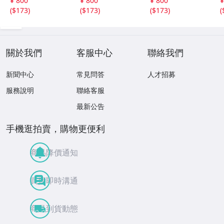
¥ 800
¥ 800
¥ 800
¥
ナタ 杵屋正邦 、
ライブ 風衣、水
第三集 “光る海”
(
$173
)
(
$173
)
(
$173
)
(
入野義朗 、小野
の声、枯野砧、五
（限定販売） 200
衛 他 (1971/197
節の舞、ファンタ
1
3/1976)
ジア (限定）
關於我們
客服中心
聯絡我們
新聞中心
常見問答
人才招募
服務說明
聯絡客服
最新公告
手機逛拍賣，購物更便利
商品降價通知
買賣即時溝通
商品到貨動態