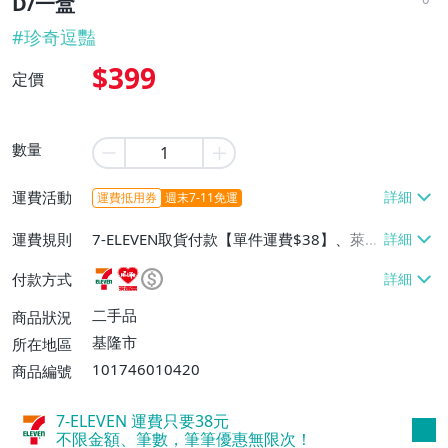
D/一盒
#
珍奇逗豔
$399
定價
數量
運費活動
運費抵用券
週末7-11免運
運費規則
7-ELEVEN取貨付款【單件運費$38】、萊爾
富取貨付款【單件運費$60】、郵局掛號
付款方式
【單件運費$60】
二手品
商品狀況
基隆市
所在地區
101746010420
商品編號
7-ELEVEN 運費只要
38
元
不限金額、筆數，筆筆優惠無限次！