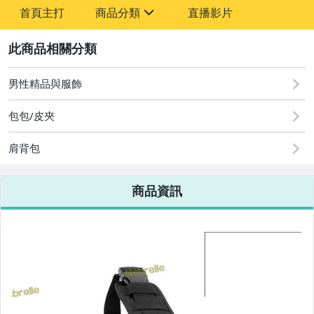
-
首頁主打
商品分類
直播影片
-
sign
2
男性精品與服飾
圖書/影音/文具
包包/皮夾
古董、藝術與礦石
肩背包
手機、配件與通訊
美容保養與彩妝
商品資訊
電腦、平板與周邊
相機、攝影與周邊
運動、戶外與休閒
嬰幼兒與孕婦