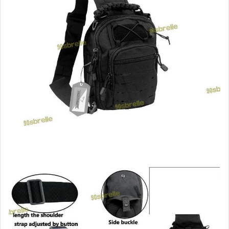
汽機車精品百貨
居家、家具與園藝
玩具、模型與公仔
男性精品與服飾
偶像、球員卡與郵幣
女裝與服飾配件
手錶與飾品配件
女包精品與女鞋
家電與影音視聽