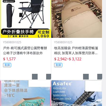
Y5898091025
Y5898091025
戶外 椅可攜式露營公園野餐辦
牧高笛睡袋 戶外輕薄露營帳篷
公椅子沙灘椅牛津布新款外
棉抗 加寬單人加厚攬月防寒被
子
$ 1,577
$ 2,942
~
$ 3,122
直購
直購