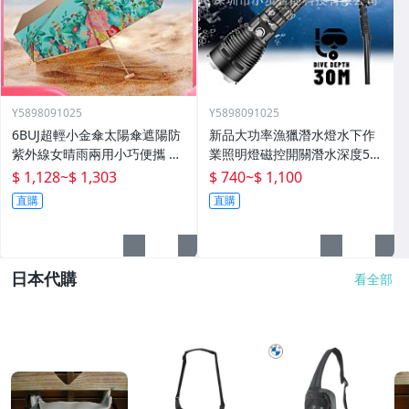
Y5898091025
Y5898091025
6BUJ超輕小金傘太陽傘遮陽防
新品大功率漁獵潛水燈水下作
紫外線女晴雨兩用小巧便攜 五
業照明燈磁控開關潛水深度50
折傘
米高流明
$ 1,128
~
$ 1,303
$ 740
~
$ 1,100
直購
直購
日本代購
看全部