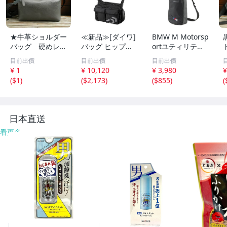
★牛革ショルダー
≪新品≫[ダイワ]
BMW M Motorsp
バッグ 硬めレザ
バッグ ヒップバ
ortユティリティ
ー★Leatherbag
ッグ/ヒップバッ
バッグ斜め掛けバ
目前出價
目前出價
目前出價
ハリのある革★
グLT/ショルダー
ッグショルダーバ
¥ 1
¥ 10,120
¥ 3,980
¥
斜め掛け ハンド
バッグ/ショルダ
ッグ
(
$1
)
(
$2,173
)
(
$855
)
(
メイドBAG ちょ
ーポーチ/ワンシ
っとしたお出かけ
ョルダーLT/サイ
に便利な小サイズ
ドフィット
★688
6
日本直送
看更多