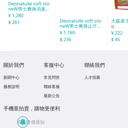
Deonatulle soft sto
neW男士爽身消臭止
汗石 中世紀 20g
¥ 1,280
Deonatulle soft sto
大森屋 
$ 261
neW男士爽身止汗石
g
消臭石２０ｇ
¥ 1,160
¥ 222
$ 236
$ 45
關於我們
客服中心
聯絡我們
新聞中心
常見問答
人才招募
服務說明
聯絡客服
最新公告
手機逛拍賣，購物更便利
商品降價通知