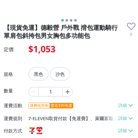
【現貨免運】德毅營 戶外戰 揹包運動騎行
0
單肩包斜挎包男女胸包多功能包
$1,053
定價
規格
黑色
沙色
數量
運費活動
運費抵用券
驚喜$99免運
運費規則
7-ELEVEN取貨付款【免運費】、萊爾富取
貨付款【免運費】
付款方式