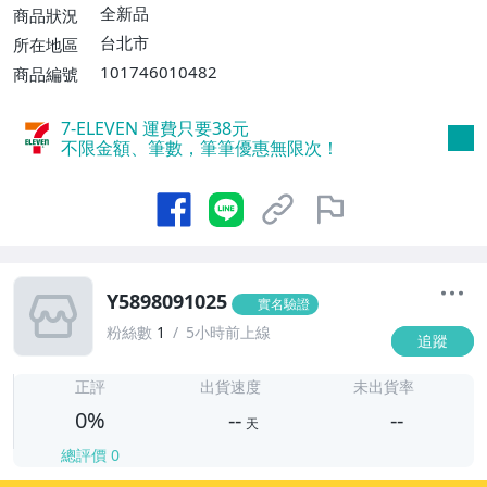
全新品
商品狀況
台北市
所在地區
101746010482
商品編號
7-ELEVEN 運費只要
38
元
不限金額、筆數，筆筆優惠無限次！
Y5898091025
實名驗證
粉絲數
1
5小時前上線
追蹤
-
-
正評
出貨速度
未出貨率
0%
--
--
天
總評價
0