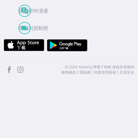
買賣即時溝通
商品到貨動態
APP Store
Google Play
facebook
Instagram
©
2026
Yahoo台灣電子商務 保留所有權利
服務條款
隱私權
拍賣使用規範
交易安全