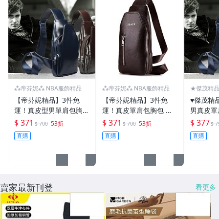
⁂帝芬妮⁂ NBA服飾精品
⁂帝芬妮⁂ NBA服飾精品
★傑茂精品
【帝芬妮精品】3件免
【帝芬妮精品】3件免
♥傑茂精
運！真皮型男單肩包胸包
運！真皮單肩包胸包 斜
男真皮單
斜肩包斜背包側背包郵差
肩包斜背包側背包郵差包
包斜背包
$ 371
$ 371
$ 377
53折
53折
$ 700
$ 700
$ 7
包腰包男包包 電腦包公
腰包男包包 電腦包公事
包男包包
直購
直購
直購
事包後背包雙肩包旅行包
包後背包雙肩包旅行包斜
後背包雙
斜挎包13
挎包書包14
包13
賣家最新刊登
看更多