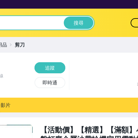
搜尋
用品
剪刀
追蹤
線
即時通
播影片
【活動價】【精選】【滿額】