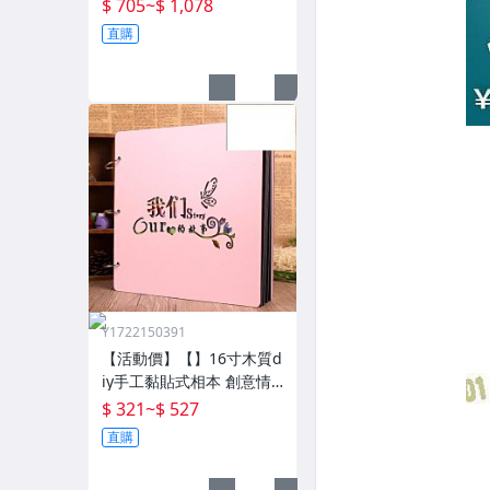
按摩機 深層按摩儀 小腿按
$ 705
~
$ 1,078
摩儀全自動揉捏腿部按摩
直購
器全腿底腳熱敷腳部足底
Y1722150391
【活動價】【】16寸木質d
iy手工黏貼式相本 創意情
侶影集紀念收藏冊送男女
$ 321
~
$ 527
朋友
直購