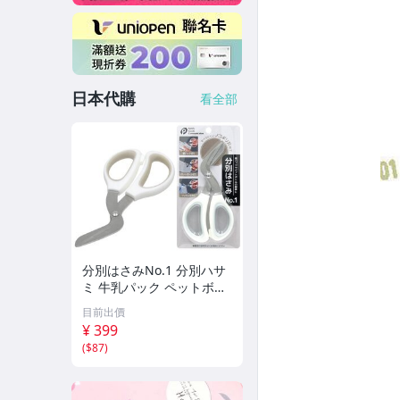
日本代購
看全部
分別はさみNo.1 分別ハサ
ミ 牛乳パック ペットボト
ル 切断 万能
目前出價
¥ 399
(
$87
)