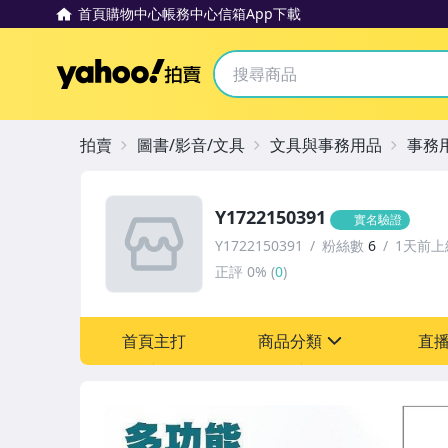
首頁
購物中心
帳務中心
信箱
App下載
Yahoo拍賣
拍賣
圖書/影音/文具
文具與事務用品
事務
Y1722150391
實名驗證
Y1722150391
粉絲數
6
1天前上
正評
0%
(
0
)
首頁主打
商品分類
直
sign