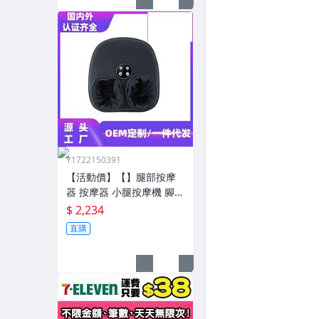
Y1722150391
【活動價】【】腿部按摩
器 按摩器 小腿按摩機 腳底
按摩機 深層按摩軟體全自
$ 2,234
動足療機穴位揉捏家用按
直購
腳器腳部腿部足底足部腳
底