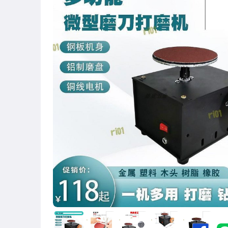
圖書/影音/文具
古董、藝術與礦石
手機、配件與通訊
美容保養與彩妝
電腦、平板與周邊
相機、攝影與周邊
運動、戶外與休閒
嬰幼兒與孕婦
汽機車精品百貨
居家、家具與園藝
玩具、模型與公仔