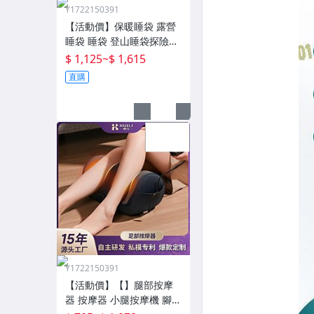
Y1722150391
【活動價】保暖睡袋 露營
睡袋 睡袋 登山睡袋探險者
睡袋成人冬季加厚防寒加
$ 1,125
~
$ 1,615
大戶外露營大人抗寒四季
直購
通用款保暖
Y1722150391
【活動價】【】腿部按摩
器 按摩器 小腿按摩機 腳底