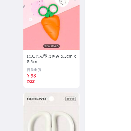
にんじん型はさみ 5.3cm x
8.5cm
目前出價
¥ 98
(
$22
)