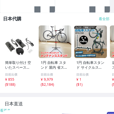
日本代購
看全部
簡単取り付け 空
1円 自転車 スタ
1円 自転車スタン
いたスペース
ンド 屋内 省スペ
ド サイクルスタ
に！！ ☆新品☆
ース ロードバイ
ンド ディスプレ
目前出價
目前出價
目前出價
天吊りタイプ バ
ク メンテナンス
イ キャスター付
¥ 855
¥ 9,979
¥ 1
¥
イク 自転車スタ
ディスプレイ 吊
き ロードバイク
(
$188
)
(
$2,184
)
(
$1
)
(
ンド ディスプレ
り下げ サイクル
マウンテンバイク
イスタンド 展示
ラック グリップ
シティサイクル
スタンド リフト
工具トレー付き n
高さ調節 ee411
ラック
y326
y
日本直送
看更多