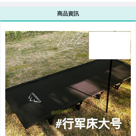
相機、攝影與周邊
商品資訊
運動、戶外與休閒
嬰幼兒與孕婦
汽機車精品百貨
居家、家具與園藝
玩具、模型與公仔
男性精品與服飾
偶像、球員卡與郵幣
女裝與服飾配件
手錶與飾品配件
女包精品與女鞋