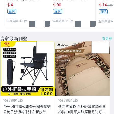
規格/一支價格需要多少
頭巾 機車 自行車小帽 海
警示燈 雙
$ 4
$ 90
$ 14
$ 19
買多少[1101]
盜帽﹝MG15﹞
車尾燈 前
直購
直購
直購
1
近期銷量 45 件
近期銷量 11 件
近期銷量 6
賣家最新刊登
看更多
Y5898091025
Y5898091025
戶外 椅可攜式露營公園野餐辦
牧高笛睡袋 戶外輕薄露營帳篷
公椅子沙灘椅牛津布新款外
棉抗 加寬單人加厚攬月防寒被