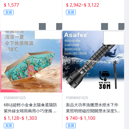
子
$ 1,577
$ 2,942
~
$ 3,122
直購
直購
Y5898091025
Y5898091025
6BUJ超輕小金傘太陽傘遮陽防
新品大功率漁獵潛水燈水下作
紫外線女晴雨兩用小巧便攜 五
業照明燈磁控開關潛水深度50
折傘
米高流明
$ 1,128
~
$ 1,303
$ 740
~
$ 1,100
直購
直購