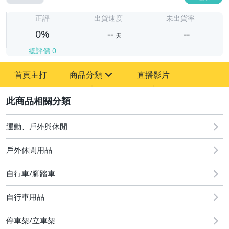
-
-
正評
出貨速度
未出貨率
0%
--
--
天
總評價
0
-
首頁主打
商品分類
直播影片
-
sign
2
運動、戶外與休閒
圖書/影音/文具
戶外休閒用品
古董、藝術與礦石
自行車/腳踏車
手機、配件與通訊
美容保養與彩妝
自行車用品
電腦、平板與周邊
停車架/立車架