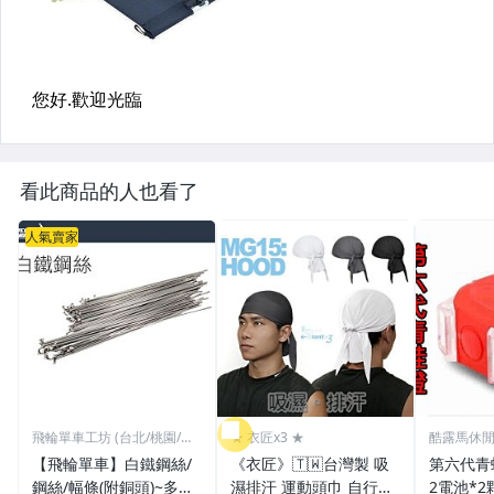
看此商品的人也看了
人氣賣家
飛輪單車工坊 (台北/桃園/高
★ 衣匠x3 ★
酷露馬休
雄)
【飛輪單車】白鐵鋼絲/
《衣匠》🇹🇼台灣製 吸
第六代青蛙燈 (附
鋼絲/幅條(附銅頭)~多種
濕排汗 運動頭巾 自行車
2電池*2