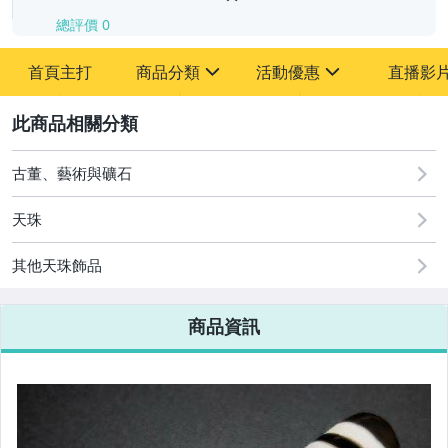
總評價
0
-
首頁主打
商品分類
活動優惠
直播影
-
sign
sign
其它
[全店] 追蹤本賣場立減60元【粉絲轉享】
2
古董、藝術與礦石
天珠
其他天珠飾品
商品資訊