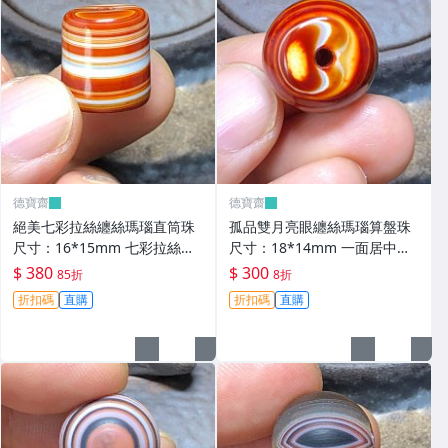
德寶齋
德寶齋
絕美七彩拉絲纏絲瑪瑙直筒珠
孤品雙月亮眼纏絲瑪瑙算盤珠
尺寸：16*15mm 七彩拉絲，
尺寸：18*14mm 一面居中月
螺旋上升，高瓷料子， 天珠 瑪
亮眼，超神奇，高瓷料 天珠 瑪
$ 380
$ 300
85折
8折
瑙 古玩 二手【德寶齋】6346
瑙 古玩 二手【德寶齋】6345
折扣碼
直購
折扣碼
直購