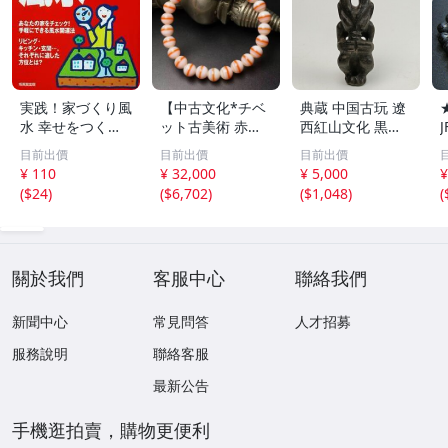
実践！家づくり風
【中古文化*チベ
典蔵 中国古玩 遼
水 幸せをつくる
ット古美術 赤縞
西紅山文化 黒曜
家とインテリア/
天眼瑪瑙丸珠 天
石 黒皮玉 太陽神
目前出價
目前出價
目前出價
浅野八郎(著者)
地天珠組み合わせ
祈祷像 唐物 骨董
¥ 110
¥ 32,000
¥ 5,000
¥
ブレスレット 縞
品 古美術 古玉 彫
(
$24
)
(
$6,702
)
(
$1,048
)
(
瑪瑙 古玩 アンテ
刻 時代物 魔除け
ィーク お守り コ
古代風 守護像 置
レクション 腕輪
物
】
關於我們
客服中心
聯絡我們
新聞中心
常見問答
人才招募
服務說明
聯絡客服
最新公告
手機逛拍賣，購物更便利