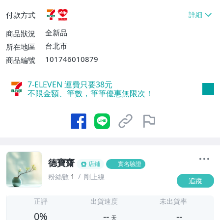
貨付款【免運費】
付款方式
全新品
商品狀況
台北市
所在地區
101746010879
商品編號
7-ELEVEN 運費只要
38
元
不限金額、筆數，筆筆優惠無限次！
德寶齋
店鋪
實名驗證
粉絲數
1
剛上線
追蹤
-
-
正評
出貨速度
未出貨率
0%
--
--
天