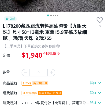
店鋪
L178200藏區迴流老料高油包漿【九眼天
0
珠】尺寸58*13毫米 重量15.9克橘皮紋細
膩， 瑪瑙 天珠 文玩755
【二手商品】下單前請先咨詢客服哦!
$1,940
定價
數量
商品活動
折扣碼
滿800折60
運費活動
運費抵用券
驚喜加碼7-11免運
運費規則
7-ELEVEN取貨付款【免運費】、萊爾富取