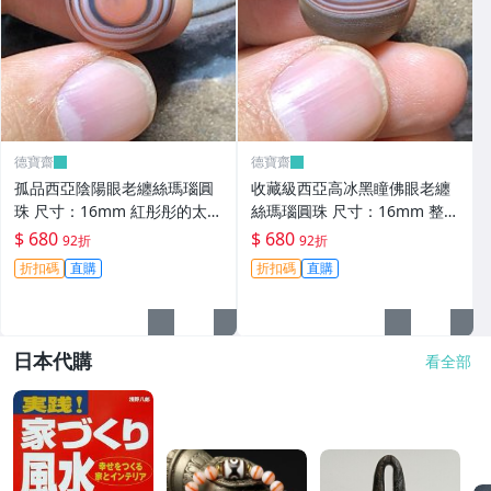
德寶齋
德寶齋
孤品西亞陰陽眼老纏絲瑪瑙圓
收藏級西亞高冰黑瞳佛眼老纏
珠 尺寸：16mm 紅彤彤的太陽
絲瑪瑙圓珠 尺寸：16mm 整顆
眼黑瞳天眼，呈現陰 天珠 瑪瑙
珠子通體高冰，只有 天珠 瑪瑙
$ 680
$ 680
92折
92折
古玩 二手【德寶齋】6343
古玩 二手【德寶齋】6344
折扣碼
直購
折扣碼
直購
日本代購
看全部