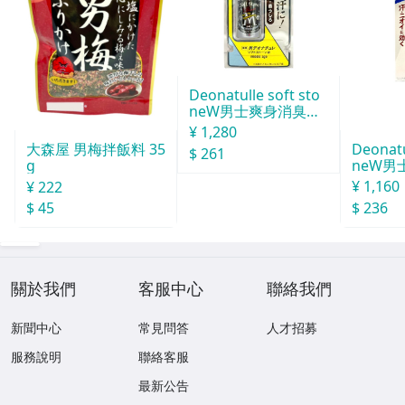
Deonatulle soft sto
neW男士爽身消臭止
汗石 中世紀 20g
¥ 1,280
Deonatu
大森屋 男梅拌飯料 35
$ 261
neW男
g
消臭石
¥ 1,160
¥ 222
$ 236
$ 45
關於我們
客服中心
聯絡我們
新聞中心
常見問答
人才招募
服務說明
聯絡客服
最新公告