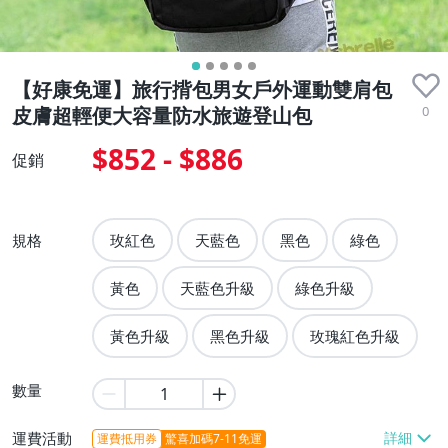
【好康免運】旅行揹包男女戶外運動雙肩包
0
皮膚超輕便大容量防水旅遊登山包
$852 - $886
促銷
規格
玫紅色
天藍色
黑色
綠色
黃色
天藍色升級
綠色升級
黃色升級
黑色升級
玫瑰紅色升級
數量
運費活動
運費抵用券
驚喜加碼7-11免運