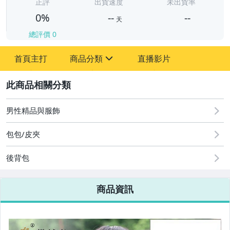
-
正評
出貨速度
未出貨率
0%
--
--
天
總評價
0
-
首頁主打
商品分類
直播影片
-
sign
2
男性精品與服飾
圖書/影音/文具
包包/皮夾
古董、藝術與礦石
後背包
手機、配件與通訊
美容保養與彩妝
商品資訊
電腦、平板與周邊
相機、攝影與周邊