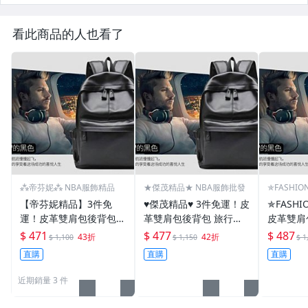
看此商品的人也看了
⁂帝芬妮⁂ NBA服飾精品
★傑茂精品★ NBA服飾批發
✯FASHIO
【帝芬妮精品】3件免
♥傑茂精品♥ 3件免運！皮
✯FASH
運！皮革雙肩包後背包
革雙肩包後背包 旅行包
皮革雙肩
旅行包收納包書包男包包
收納包書包男包包 真皮
包收納包
$ 471
$ 477
$ 487
43折
42折
$ 1,100
$ 1,150
$ 1
真皮筆電腦包公事包 斜
筆電腦包公事包 斜肩包
皮筆電腦
直購
直購
直購
肩包斜背包側背包單肩包
斜背包側背包單肩包斜挎
包斜背包
斜挎包12
包12
2
近期銷量 3 件