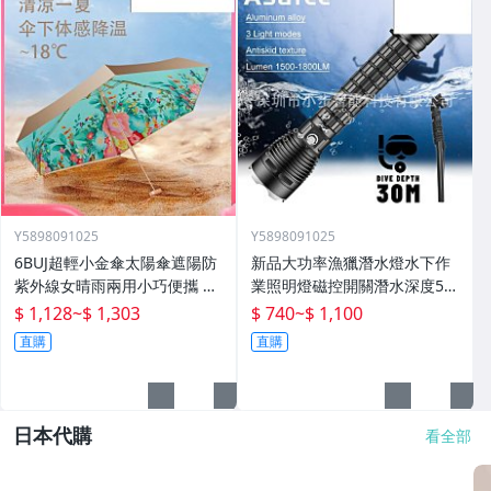
Y5898091025
Y5898091025
6BUJ超輕小金傘太陽傘遮陽防
新品大功率漁獵潛水燈水下作
紫外線女晴雨兩用小巧便攜 五
業照明燈磁控開關潛水深度50
折傘
米高流明
$ 1,128
~
$ 1,303
$ 740
~
$ 1,100
直購
直購
日本代購
看全部