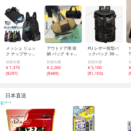
メッシュ リュッ
アウトドア用 収
PU レザー筒型バ
ク ナップサック
納 バッグ キャン
ックパック 36-55
バッグ ジム スポ
バス素材 45L 肩
L 大容量 2 色展開
目前出價
目前出價
目前出價
ーツ ヨガ 部活 便
掛け ショルダー
防水拡張機能付
¥ 1,370
¥ 2,260
¥ 5,100
¥
利 収納 軽量 バッ
バッグ 収納袋 キ
登山・旅行・通勤
(
$297
)
(
$489
)
(
$1,103
)
(
クパック 鞄 プー
ャンバス 大容量
メンズリュック
ルバッグ 通学 ア
シンプル アウト
ウトドア MERYU
ドア 鞄 AUCABA
SA
G
日本直送
看更多