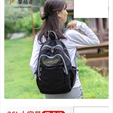
運動、戶外與休閒
嬰幼兒與孕婦
汽機車精品百貨
居家、家具與園藝
玩具、模型與公仔
男性精品與服飾
偶像、球員卡與郵幣
女裝與服飾配件
手錶與飾品配件
女包精品與女鞋
家電與影音視聽