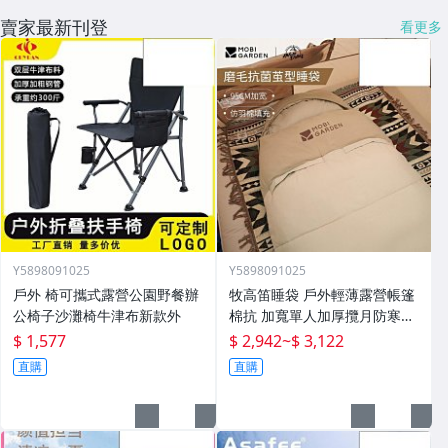
賣家最新刊登
看更多
Y5898091025
Y5898091025
戶外 椅可攜式露營公園野餐辦
牧高笛睡袋 戶外輕薄露營帳篷
公椅子沙灘椅牛津布新款外
棉抗 加寬單人加厚攬月防寒被
子
$ 1,577
$ 2,942
~
$ 3,122
直購
直購