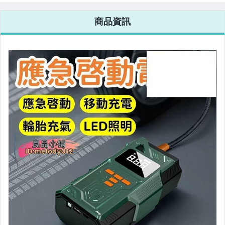
美容保養與彩妝
商品資訊
電腦、平板與周邊
相機、攝影與周邊
運動、戶外與休閒
嬰幼兒與孕婦
汽機車精品百貨
居家、家具與園藝
玩具、模型與公仔
男性精品與服飾
女裝與服飾配件
偶像、球員卡與郵幣