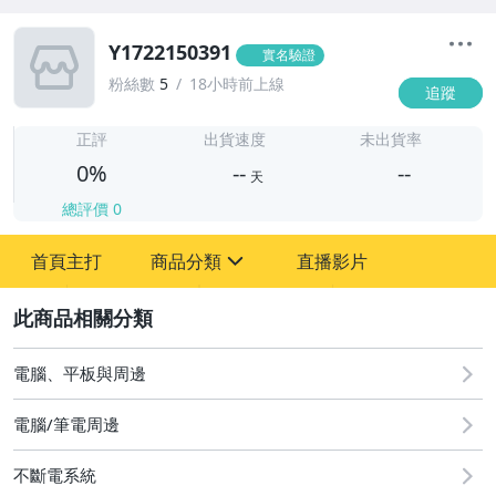
Y1722150391
實名驗證
粉絲數
5
18小時前上線
追蹤
-
-
正評
出貨速度
未出貨率
0%
--
--
天
總評價
0
-
首頁主打
商品分類
直播影片
-
sign
2
電腦、平板與周邊
圖書/影音/文具
電腦/筆電周邊
古董、藝術與礦石
不斷電系統
手機、配件與通訊