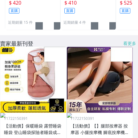
AH 鉛酸密閉式電池 不斷
免保養鉛酸密閉電池 同
AH 飛瑞/
$ 420
$ 410
$ 525
電系統 電動車 GP1272
NP7-12
電池
直購
直購
直購
近期銷量 15 件
近期銷量 4 件
賣家最新刊登
看更多
Y1722150391
Y1722150391
【活動價】保暖睡袋 露營睡袋
【活動價】【】腿部按摩器 按
睡袋 登山睡袋探險者睡袋成人
摩器 小腿按摩機 腳底按摩機