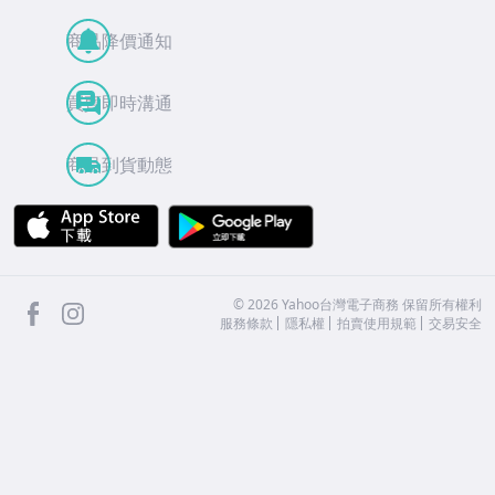
商品降價通知
買賣即時溝通
商品到貨動態
APP Store
Google Play
facebook
Instagram
©
2026
Yahoo台灣電子商務 保留所有權利
服務條款
隱私權
拍賣使用規範
交易安全