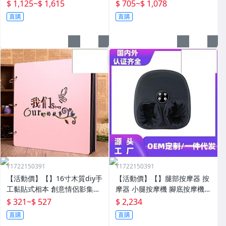
冬季加厚防寒加大戶外露營大
深層按摩儀 小腿按摩儀全自動
$ 1,125
~
$ 1,615
$ 705
~
$ 1,078
人抗寒四季通用款保暖
揉捏腿部按摩器全腿底腳熱敷
直購
直購
腳部足底
Y1722150391
Y1722150391
【活動價】【】16寸木質diy手
【活動價】【】腿部按摩器 按
工黏貼式相本 創意情侶影集紀
摩器 小腿按摩機 腳底按摩機
念收藏冊送男女朋友
深層按摩軟體全自動足療機穴
$ 321
~
$ 527
$ 2,234
位揉捏家用按腳器腳部腿部足
直購
直購
底足部腳底