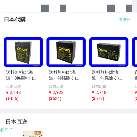
日本代購
看全部
送料無料(北海
送料無料(北海
送料無料(北海
道・沖縄除く)
道・沖縄除く)
道・沖縄除く) L
LONGバッテリ
LONGバッテリ
ONGバッテリ
目前出價
目前出價
目前出價
ー WP4.5-6 制
ー WP5-12 制
ー WP7-6 制御
¥ 2,148
¥ 2,928
¥ 2,718
¥
御弁式鉛蓄電池・
御弁式鉛蓄電池 U
弁式鉛蓄電池 互
(
$456
)
(
$621
)
(
$577
)
(
UPS・非常電源用
PS・非常電源
換RE7-6/PE6V7.
等 互換UB645
用 互換HF5-12/
2/PXL06090/LC-R
ロング
NP5-12/NPH5-12
067R2PG1
日本直送
看更多