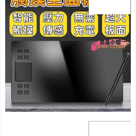
汽機車精品百貨
居家、家具與園藝
玩具、模型與公仔
男性精品與服飾
女裝與服飾配件
偶像、球員卡與郵幣
手錶與飾品配件
女包精品與女鞋
家電與影音視聽