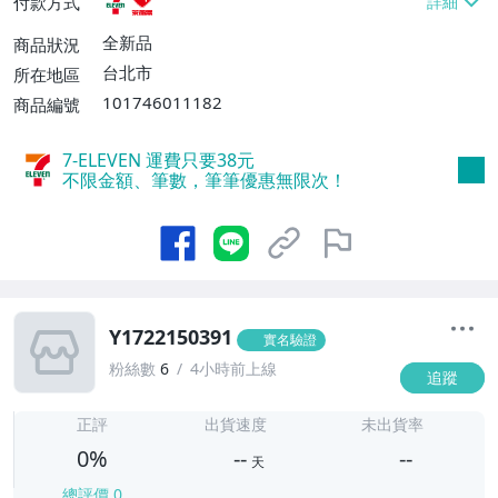
付款方式
全新品
商品狀況
台北市
所在地區
101746011182
商品編號
7-ELEVEN 運費只要
38
元
不限金額、筆數，筆筆優惠無限次！
Y1722150391
實名驗證
粉絲數
6
4小時前上線
追蹤
-
-
正評
出貨速度
未出貨率
0%
--
--
天
總評價
0