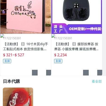
Y1722150391
Y1722150391
【活動價】【】16寸木質diy手
【活動價】【】腿部按摩器 按
工黏貼式相本 創意情侶影集紀
摩器 小腿按摩機 腳底按摩機
念收藏冊送男女朋友
深層按摩軟體全自動足療機穴
$ 321
~
$ 527
$ 2,234
位揉捏家用按腳器腳部腿部足
直購
直購
底足部腳底
日本代購
看全部