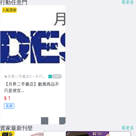
行動任意門
看更多
人氣賣家
★月界二手書店2～不只是
便宜...★
【月界二手書店】數萬商品不
只是便宜…
$ 1
直購
賣家最新刊登
看更多