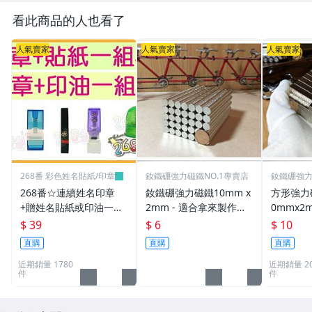
看此商品的人也看了
人氣賣家
人氣賣家
人氣賣家
268番 彩色姓名貼紙/印章
釹鐵硼強力磁鐵NO.1專賣店
釹鐵硼強力
268番☆連續姓名印章
釹鐵硼強力磁鐵10mm x
方形強力磁
+贈姓名貼紙或印油一組
2mm - 適合拿來製作創
0mmx2
39元(連續章.職章.免蓋
意手鍊或項鍊!
物超實用
$ 39
$ 6
$ 10
章.卡通章.會計章.印章
直購
直購
直購
筆.姓名章.)
近期銷量 1780
近期銷量 20
件
件