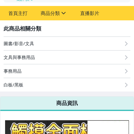
-
首頁主打
商品分類
直播影片
-
sign
2
圖書/影音/文具
圖書/影音/文具
文具與事務用品
古董、藝術與礦石
事務用品
手機、配件與通訊
美容保養與彩妝
白板/黑板
電腦、平板與周邊
商品資訊
相機、攝影與周邊
運動、戶外與休閒
嬰幼兒與孕婦