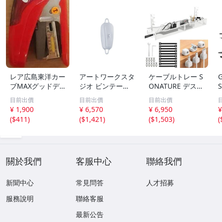
レア広島東洋カー
アートワークスタ
ケーブルトレー S
ブMAXグッドデ
ジオ ビンテージ
ONATURE デスク
ザイン賞ホッチキ
ケーブルアジャス
下 収納 配線隠し
目前出價
目前出價
目前出價
スHD-10NLKマッ
ター コード収納
幅64cm天板1〜5
¥ 1,900
¥ 6,570
¥ 6,950
¥
クス今日も勝ちっ
コードリール 適
cm対応 人気版 穴
(
$411
)
(
$1,421
)
(
$1,503
)
(
とサクリSAKURI
合ケーブルφ7m
あけ不要 12KG耐
ステープラ使用少
m以下 60cm収納
モノコレ
ホチキスGOOD D
可 モノコレ
ESIGN AWARD
關於我們
客服中心
聯絡我們
新聞中心
常見問答
人才招募
服務說明
聯絡客服
最新公告