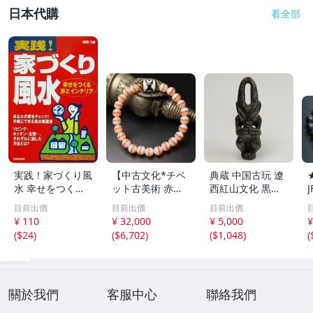
日本代購
看全部
実践！家づくり風
【中古文化*チベ
典蔵 中国古玩 遼
水 幸せをつくる
ット古美術 赤縞
西紅山文化 黒曜
家とインテリア/
天眼瑪瑙丸珠 天
石 黒皮玉 太陽神
目前出價
目前出價
目前出價
浅野八郎(著者)
地天珠組み合わせ
祈祷像 唐物 骨董
¥ 110
¥ 32,000
¥ 5,000
¥
ブレスレット 縞
品 古美術 古玉 彫
(
$24
)
(
$6,702
)
(
$1,048
)
(
瑪瑙 古玩 アンテ
刻 時代物 魔除け
ィーク お守り コ
古代風 守護像 置
レクション 腕輪
物
】
關於我們
客服中心
聯絡我們