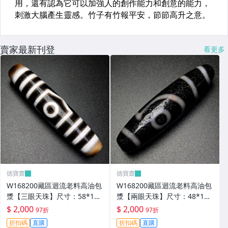
賣家最新刊登
看更多
德寶齋
德寶齋
W168200藏區迴流老料高油包
W168200藏區迴流老料高油包
漿【三眼天珠】尺寸：58*13
漿【兩眼天珠】尺寸：48*12
毫米 重量15.2克馬蹄清紋晰 天
毫米 重量11克圖騰清晰流暢
$ 2,000
$ 2,000
97折
97折
珠 瑪瑙 文玩【德寶齋】499
天珠 瑪瑙 文玩【德寶齋】498
折扣碼
直購
折扣碼
直購