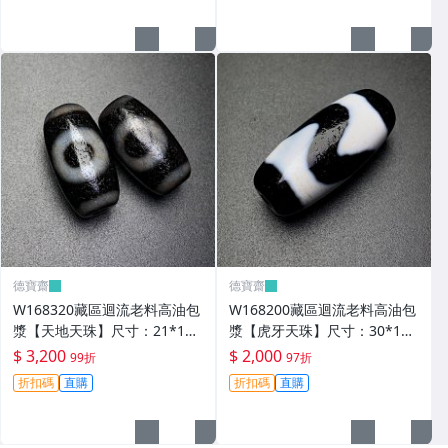
德寶齋
德寶齋
W168320藏區迴流老料高油包
W168200藏區迴流老料高油包
漿【天地天珠】尺寸：21*11
漿【虎牙天珠】尺寸：30*13
毫米 重量8.3克天圓地方， 天
毫米 重量8.8克一顆可以改 天
$ 3,200
$ 2,000
99折
97折
珠 瑪瑙 文玩【德寶齋】999
珠 瑪瑙 文玩【德寶齋】497
折扣碼
直購
折扣碼
直購