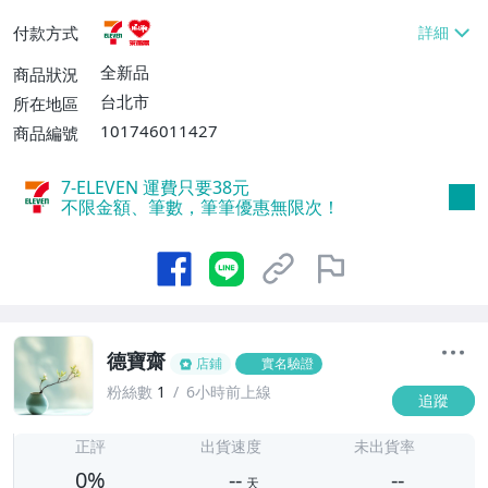
貨付款【免運費】
付款方式
全新品
商品狀況
台北市
所在地區
101746011427
商品編號
7-ELEVEN 運費只要
38
元
不限金額、筆數，筆筆優惠無限次！
德寶齋
店鋪
實名驗證
粉絲數
1
6小時前上線
追蹤
-
-
正評
出貨速度
未出貨率
0%
--
--
天