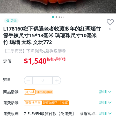
店鋪
L178160鄉下偶遇老者收藏多年的紅瑪瑙竹
0
節手鍊尺寸15*13毫米 瑪瑙珠尺寸10毫米
竹 瑪瑙 天珠 文玩772
【二手商品】下單前請先咨詢客服哦!
$1,540
定價
數量
商品活動
折扣碼
滿800折60
運費活動
運費抵用券
驚喜加碼7-11免運
運費規則
7-ELEVEN取貨付款【免運費】、萊爾富取