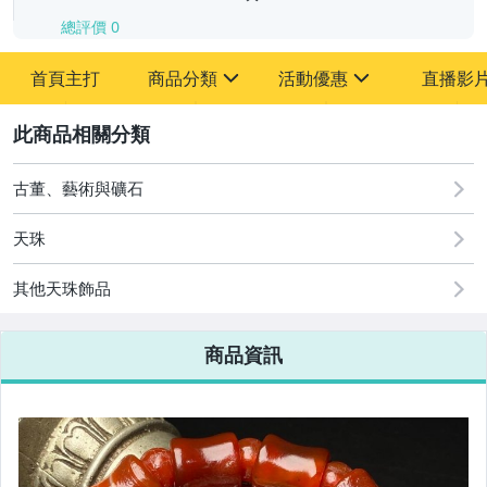
總評價
0
-
首頁主打
商品分類
活動優惠
直播影
-
sign
sign
其它
[全店] 追蹤本賣場立減60元【粉絲轉享】
2
古董、藝術與礦石
天珠
其他天珠飾品
商品資訊