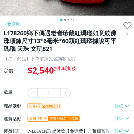
店鋪
L178260鄉下偶遇老者珍藏紅瑪瑙如意紋佛
0
珠項鍊尺寸13*6毫米*60顆紅瑪瑙據說可平
瑪瑙 天珠 文玩821
【二手商品】下單前請先咨詢客服哦!
$2,540
定價
數量
商品活動
折扣碼
滿800折60
運費活動
運費抵用券
驚喜加碼7-11免運
運費規則
7-ELEVEN取貨付款【免運費】、萊爾富取