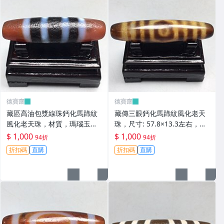
德寶齋
德寶齋
藏區高油包漿線珠鈣化馬蹄紋
藏傳三眼鈣化馬蹄紋風化老天
風化老天珠，材質，瑪瑙玉
珠，尺寸: 57.8×13.3左右，材
髓，尺寸：49.4×13左 天珠 瑪
質：瑪瑙，玉髓， 天珠 瑪瑙
$ 1,000
$ 1,000
94折
94折
瑙 硃砂【德寶齋】408
硃砂【德寶齋】407
折扣碼
直購
折扣碼
直購