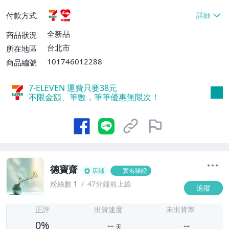
貨付款【免運費】
付款方式
全新品
商品狀況
台北市
所在地區
101746012288
商品編號
7-ELEVEN 運費只要
38
元
不限金額、筆數，筆筆優惠無限次！
德寶齋
店鋪
實名驗證
粉絲數
1
47分鐘前上線
追蹤
-
-
正評
出貨速度
未出貨率
0%
--
--
天