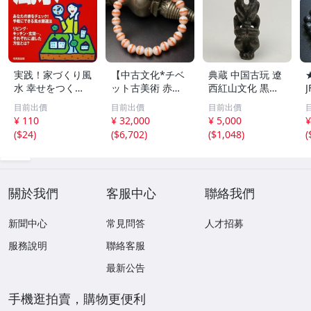
実践！家づくり風
【中古文化*チベ
典蔵 中国古玩 遼
水 幸せをつくる
ット古美術 赤縞
西紅山文化 黒曜
家とインテリア/
天眼瑪瑙丸珠 天
石 黒皮玉 太陽神
目前出價
目前出價
目前出價
浅野八郎(著者)
地天珠組み合わせ
祈祷像 唐物 骨董
¥ 110
¥ 32,000
¥ 5,000
¥
ブレスレット 縞
品 古美術 古玉 彫
(
$24
)
(
$6,702
)
(
$1,048
)
(
瑪瑙 古玩 アンテ
刻 時代物 魔除け
ィーク お守り コ
古代風 守護像 置
レクション 腕輪
物
】
關於我們
客服中心
聯絡我們
新聞中心
常見問答
人才招募
服務說明
聯絡客服
最新公告
手機逛拍賣，購物更便利