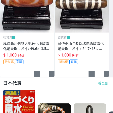
德寶齋
德寶齋
藏傳高油包漿天地鈣化龍紋風
藏傳高油包漿線珠馬蹄紋風化
化老天珠，尺寸: 49.6×13.5左
老天珠，尺寸：54.7×13左
右，材質：瑪瑙， 天珠 瑪瑙
右，材質：瑪瑙，玉髓 天珠 瑪
$ 1,000
$ 1,000
94折
94折
硃砂【德寶齋】406
瑙 硃砂【德寶齋】405
折扣碼
直購
折扣碼
直購
日本代購
看全部