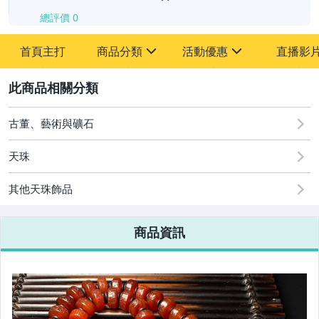
總評價
0
-
首頁主打
商品分類
活動優惠
直播影
-
sign
sign
其它
[全店] 追蹤本賣場立減60元【粉絲轉享】
2
古董、藝術與礦石
天珠
其他天珠飾品
商品資訊