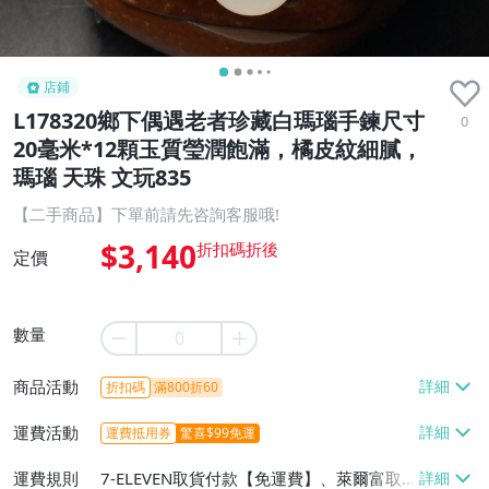
店鋪
L178320鄉下偶遇老者珍藏白瑪瑙手鍊尺寸
0
20毫米*12顆玉質瑩潤飽滿，橘皮紋細膩，
瑪瑙 天珠 文玩835
【二手商品】下單前請先咨詢客服哦!
$3,140
定價
數量
商品活動
折扣碼
滿800折60
運費活動
運費抵用券
驚喜$99免運
運費規則
7-ELEVEN取貨付款【免運費】、萊爾富取