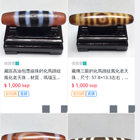
德寶齋
德寶齋
藏區高油包漿線珠鈣化馬蹄紋
藏傳三眼鈣化馬蹄紋風化老天
風化老天珠，材質，瑪瑙玉
珠，尺寸: 57.8×13.3左右，材
髓，尺寸：49.4×13左 天珠 瑪
質：瑪瑙，玉髓， 天珠 瑪瑙
$ 1,000
$ 1,000
94折
94折
瑙 硃砂【德寶齋】408
硃砂【德寶齋】407
折扣碼
直購
折扣碼
直購