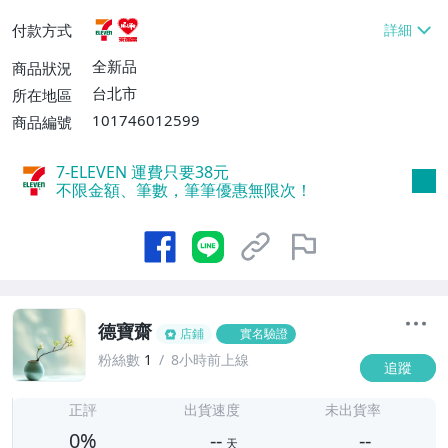
貨付款【免運費】
付款方式
全新品
商品狀況
台北市
所在地區
101746012599
商品編號
7-ELEVEN 運費只要
38
元
不限金額、筆數，筆筆優惠無限次！
德寶齋
店鋪
實名驗證
粉絲數
1
8小時前上線
追蹤
-
-
正評
出貨速度
未出貨率
0%
--
--
天