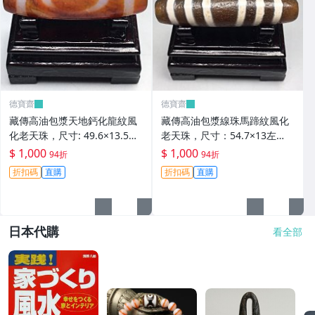
德寶齋
德寶齋
藏傳高油包漿天地鈣化龍紋風
藏傳高油包漿線珠馬蹄紋風化
化老天珠，尺寸: 49.6×13.5左
老天珠，尺寸：54.7×13左
右，材質：瑪瑙， 天珠 瑪瑙
右，材質：瑪瑙，玉髓 天珠 瑪
$ 1,000
$ 1,000
94折
94折
硃砂【德寶齋】406
瑙 硃砂【德寶齋】405
折扣碼
直購
折扣碼
直購
日本代購
看全部