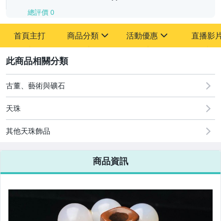
總評價
0
-
首頁主打
商品分類
活動優惠
直播影
-
sign
sign
其它
[全店] 追蹤本賣場立減60元【粉絲轉享】
2
古董、藝術與礦石
天珠
其他天珠飾品
商品資訊