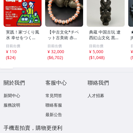
実践！家づくり風
【中古文化*チベ
典蔵 中国古玩 遼
水 幸せをつくる
ット古美術 赤縞
西紅山文化 黒曜
家とインテリア/
天眼瑪瑙丸珠 天
石 黒皮玉 太陽神
目前出價
目前出價
目前出價
浅野八郎(著者)
地天珠組み合わせ
祈祷像 唐物 骨董
¥ 110
¥ 32,000
¥ 5,000
¥
ブレスレット 縞
品 古美術 古玉 彫
(
$24
)
(
$6,702
)
(
$1,048
)
(
瑪瑙 古玩 アンテ
刻 時代物 魔除け
ィーク お守り コ
古代風 守護像 置
レクション 腕輪
物
】
關於我們
客服中心
聯絡我們
新聞中心
常見問答
人才招募
服務說明
聯絡客服
最新公告
手機逛拍賣，購物更便利