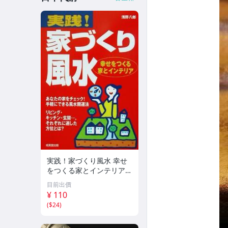
実践！家づくり風水 幸せ
をつくる家とインテリア/
浅野八郎(著者)
目前出價
¥ 110
(
$24
)