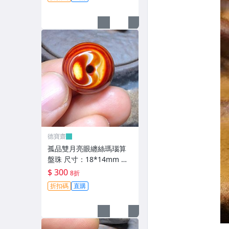
手【德寶齋】6346
德寶齋
孤品雙月亮眼纏絲瑪瑙算
盤珠 尺寸：18*14mm 一
面居中月亮眼，超神奇，
$ 300
8折
高瓷料 天珠 瑪瑙 古玩 二
折扣碼
直購
手【德寶齋】6345