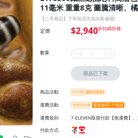
11毫米 重量8克 圖騰清晰、橘
【二手商品】下單前請先咨詢客服哦!
$2,940
定價
數量
商品已下架
商品活動
折扣碼
滿800折60
運費活動
運費抵用券
驚喜加碼7-11免運
運費規則
7-ELEVEN取貨付款【免運費
付款方式