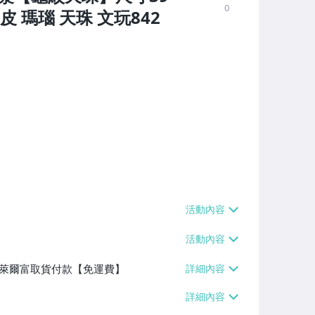
0
皮 瑪瑙 天珠 文玩842
】、萊爾富取貨付款【免運費】