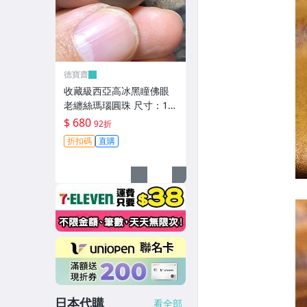
德寶齋
收藏級西亞高冰黑瞳佛眼
老纏絲瑪瑙圓珠 尺寸：16
mm 整顆珠子通體高冰，
$ 680
92折
只有 天珠 瑪瑙 古玩 二手
折扣碼
直購
【德寶齋】6344
日本代購
看全部