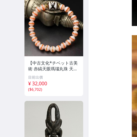
【中古文化*チベット古美
術 赤縞天眼瑪瑙丸珠 天地
天珠組み合わせブレスレッ
目前出價
ト 縞瑪瑙 古玩 アンティー
¥ 32,000
ク お守り コレクション 腕
(
$6,702
)
輪 】