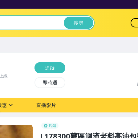
搜尋
追蹤
上線
即時通
優惠
直播影片
sign
0元【粉絲轉享】
店鋪
L178300藏區迴流老料高油