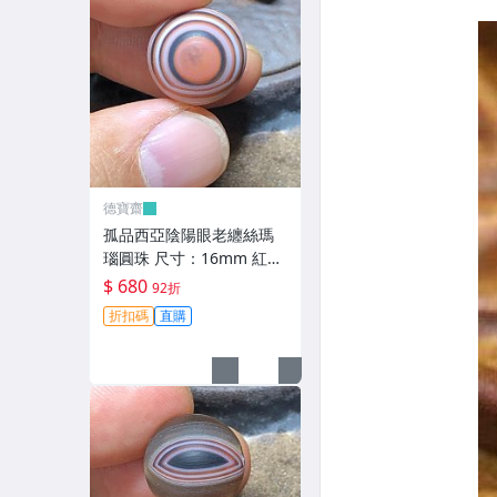
德寶齋
孤品西亞陰陽眼老纏絲瑪
瑙圓珠 尺寸：16mm 紅彤
彤的太陽眼黑瞳天眼，呈
$ 680
92折
現陰 天珠 瑪瑙 古玩 二手
折扣碼
直購
【德寶齋】6343