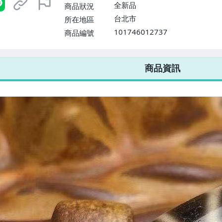
全新品
商品狀況
台北市
所在地區
101746012737
商品編號
7-ELEVEN 運費只要
38
元
不限金額、筆數，筆筆優惠無限次！
商品資訊