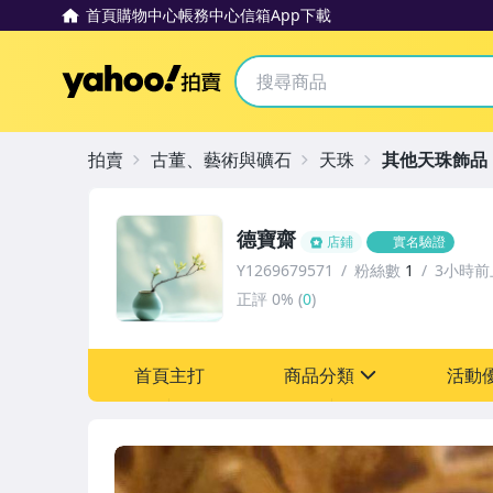
首頁
購物中心
帳務中心
信箱
App下載
Yahoo拍賣
拍賣
古董、藝術與礦石
天珠
其他天珠飾品
德寶齋
店鋪
實名驗證
Y1269679571
粉絲數
1
3小時前
正評
0%
(
0
)
首頁主打
商品分類
活動
sign
其它
[全店] 追蹤本賣場立減6