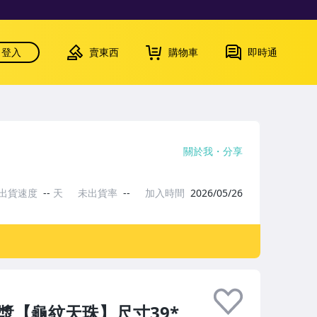
登入
賣東西
購物車
即時通
關於我
分享
出貨速度
--
天
未出貨率
--
加入時間
2026/05/26
包漿【龜紋天珠】尺寸39*