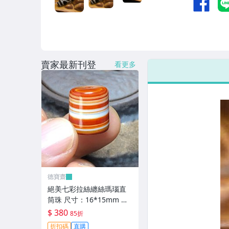
賣家最新刊登
看更多
德寶齋
絕美七彩拉絲纏絲瑪瑙直
筒珠 尺寸：16*15mm 七
彩拉絲，螺旋上升，高瓷
$ 380
85折
料子， 天珠 瑪瑙 古玩 二
折扣碼
直購