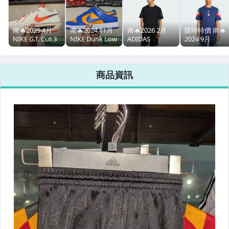
★★雅虎周年慶5折區★★
南🔥2025 4月
南🔥2024 11月
南🔥2026 2月
限時特價 南🔥
NIKE G.T. Cut 3
NIKE Dunk Low
ADIDAS
2024 9月
★★12月聖誕折扣季--給你超狂特價★★
EP 籃球鞋 緩震
Retro 尼克隊 復
MERCEDES-
ADIDAS 短袖上
抓地力 輕量透氣
古 運動休閒 男
AMG
衣 短T 義大利 
★★球鞋清潔保養專區★★
男款 白紅
款 藍橘 DV0833-
PETRONAS F1
球 歐洲盃 休閒
商品資訊
IB8870-191
800
車隊短袖上衣 男
復古 男款 深藍
★★時裝街頭品牌區★★
款 黑 KE5958
IY4631
工裝龍頭Carhartt & Dickies
Champion鞋款
NEW ERA 帽款
KEEN 水陸兩用涼鞋
LIKE、X-CTRL街頭品牌
JOKESTER 街頭服飾
EASTPAK 時尚包款