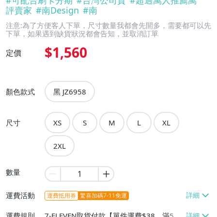
#
可配合刷卡分期
#
台灣公司貨
#
超過萬人推薦萬
評賣家
#
南Design
#
南
注意:為了方便客人下單，尺寸數量我都會先開多，需要都可以先
下單，如果遇到缺貨狀況都會告知，並取消訂單
$1,560
定價
顏色款式
黑 JZ6958
尺寸
XS
S
M
L
XL
2XL
數量
運費活動
運費抵用券
驚喜加碼7-11免運
運費規則
7-ELEVEN取貨付款【單件運費$38、滿5件