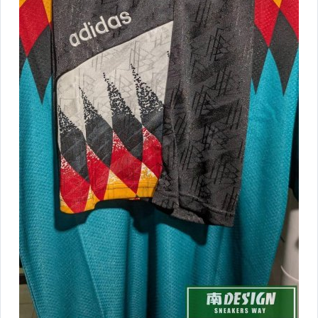
SVLE 街頭服飾
Alpha Industries系列服飾
STANCE NBA系列襪子
VAST街頭強勢品牌
FILA 拖鞋
Champion服飾
LOTTO 水鞋
AIR WALK拖鞋
LEVIS 服飾/褲款
NBA授權練習衣