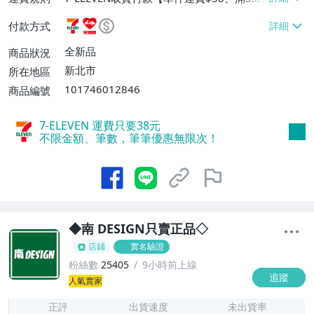
或消費滿$4988免運費】、7-ELEVEN取貨
付款方式
不付款【單件運費$38、消費滿$2899免運
費】、萊爾富取貨付款【單件運費$60、滿
全新品
商品狀況
5件或消費滿$4988免運費】、宅配/貨運
新北市
所在地區
【單件運費$80、滿12件免運費】、面交/
101746012846
商品編號
自取/不寄送【免運費】、離島配送【單件
運費$150、滿5件免運費】
7-ELEVEN 運費只要
38
元
不限金額、筆數，筆筆優惠無限次！
◆南 DESIGN只賣正品◇
店鋪
實名驗證
粉絲數
25405
9小時前上線
追蹤
3
人氣賣家
正評
出貨速度
未出貨率