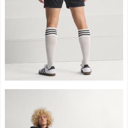
★★CONVERSE★★
converse 開口笑.jp -男/女
converse 帆布鞋.all star-男
converse 帆布鞋.all star-女
converse 1970S
converse 服飾配件
new balance.574-男
new balance.574-女
new balance.996-男
new balance.996-女
new balance .580-男/女