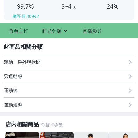
99.7%
3~4
24%
天
總評價
30992
首頁主打
商品分類
直播影片
sign
2
運動、戶外與休閒
男運動服
運動褲
運動短褲
店內相關商品