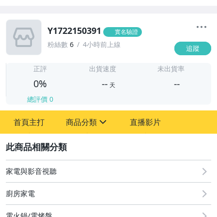
Y1722150391
實名驗證
粉絲數
6
4小時前上線
追蹤
-
-
正評
出貨速度
未出貨率
0%
--
--
天
總評價
0
-
首頁主打
商品分類
直播影片
-
sign
2
家電與影音視聽
圖書/影音/文具
廚房家電
古董、藝術與礦石
電火鍋/電烤盤
手機、配件與通訊