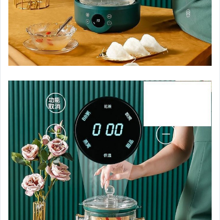
偶像、球員卡與郵幣
手錶與飾品配件
女包精品與女鞋
家電與影音視聽