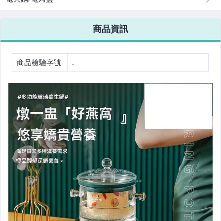
美容保養與彩妝
商品資訊
電腦、平板與周邊
相機、攝影與周邊
商品檢驗字號
.
運動、戶外與休閒
嬰幼兒與孕婦
汽機車精品百貨
居家、家具與園藝
玩具、模型與公仔
男性精品與服飾
女裝與服飾配件