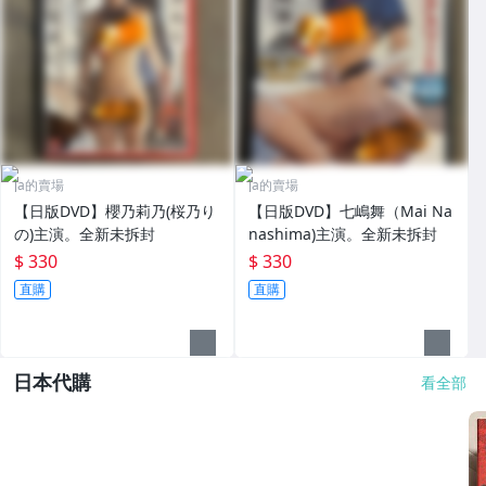
ja的賣場
ja的賣場
【日版DVD】櫻乃莉乃(桜乃り
【日版DVD】七嶋舞（Mai Na
の)主演。全新未拆封
nashima)主演。全新未拆封
$ 330
$ 330
直購
直購
日本代購
看全部