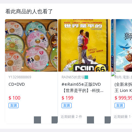
看此商品的人也看了
Y1329888869
RAIN65的賣場
時尚.電影.
CD+DVD
#⊕Rain65⊕正版DVD
(全新未
【世界是平的】-科技新
王 Lion
貴上班族必看
版DVD(
$ 100
$ 199
$ 999,9
直購
直購
直購
近期銷量 2 件
近期銷量 1