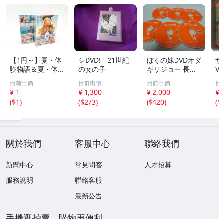
【1円～】夏・体
シDVD! 21世紀
ぼくの妹DVDオダ
験物語＆夏・体験
の女の子
ギリジョー 長澤
物語2 DVD-BOX
まさみ 千原ジュ
目前出價
目前出價
目前出價
全2作品コンプリ
ニア ともさかり
¥ 1
¥ 1,300
¥ 2,000
¥
ート全巻セット
え
(
$1
)
(
$273
)
(
$420
)
(
中山美穂 吉幾三
網浜直子 昭和レ
トロ 昭和ドラマ
關於我們
客服中心
聯絡我們
新聞中心
常見問答
人才招募
服務說明
聯絡客服
最新公告
手機逛拍賣，購物更便利