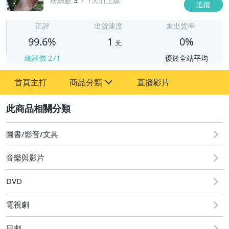
粉絲數
3
1天前上線
追蹤
1
正評
出貨速度
未出貨率
99.6%
1
0%
天
總評價
271
優於全站平均
首頁主打
商品分類
直播影片
sign
2
圖書/影音/文具
成人專區
圖書/影音/文具
玩具、模型與公仔
音樂與影片
男性精品與服飾
DVD
偶像、球員卡與郵幣
電視劇
日劇