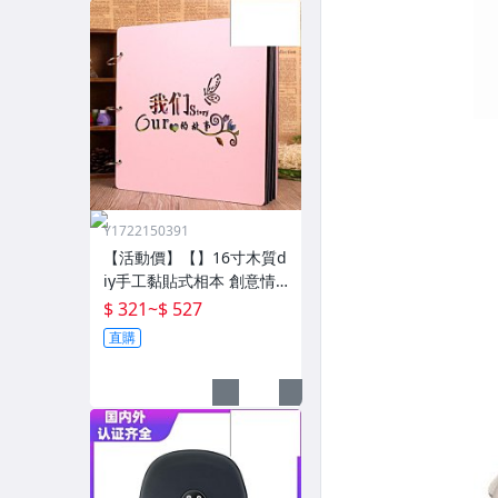
Y1722150391
【活動價】【】16寸木質d
iy手工黏貼式相本 創意情
侶影集紀念收藏冊送男女
$ 321
~
$ 527
朋友
直購