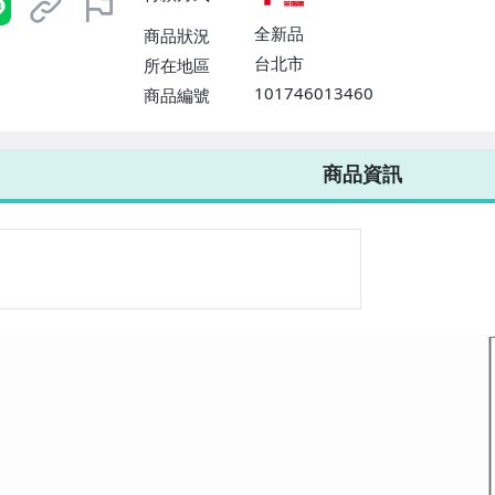
全新品
商品狀況
台北市
所在地區
101746013460
商品編號
7-ELEVEN 運費只要
38
元
不限金額、筆數，筆筆優惠無限次！
商品資訊