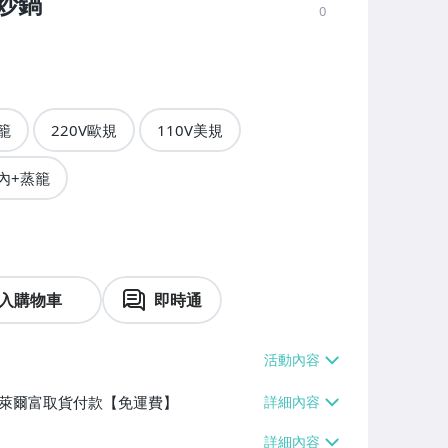
電炒鍋
0
籠
220V歐規
110V美規
國內+蒸籠
入購物車
即時通
】、萊爾富取貨付款【免運費】