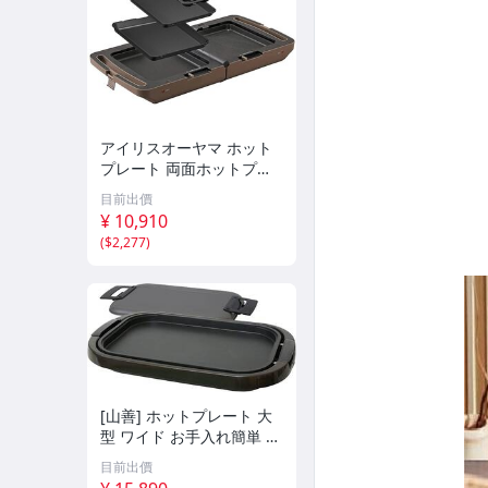
アイリスオーヤマ ホット
プレート 両面ホットプレ
ート 平面プレート たこ焼
目前出價
きプレート 焼き肉プレー
¥ 10,910
ト 3枚 蓋付き 折り畳み 同
(
$2,277
)
時
[山善] ホットプレート 大
型 ワイド お手入れ簡単 フ
ッ素加工 着脱式プレート
目前出價
ワンタッチ操作 蓋付き ブ