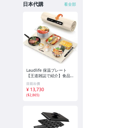
日本代購
看全部
Laudlife 保温プレート
【王道雑誌で紹介】食品保
温プレート 7段階の温度調
目前出價
整40℃〜100℃ フードウ
¥ 13,730
ォーマープレートsiz
(
$2,865
)