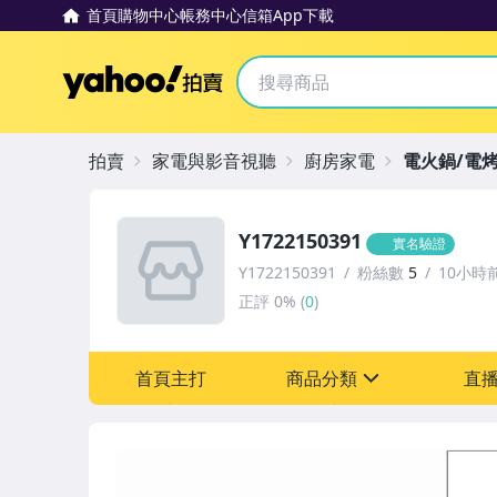
首頁
購物中心
帳務中心
信箱
App下載
Yahoo拍賣
拍賣
家電與影音視聽
廚房家電
電火鍋/電
Y1722150391
實名驗證
Y1722150391
粉絲數
5
10小時
正評
0%
(
0
)
首頁主打
商品分類
直
sign