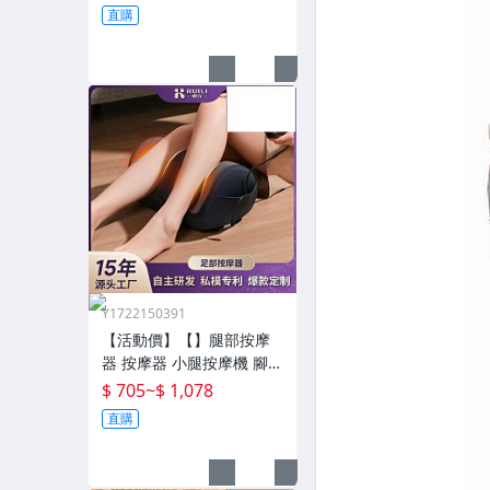
大戶外露營大人抗寒四季
直購
通用款保暖
Y1722150391
【活動價】【】腿部按摩
器 按摩器 小腿按摩機 腳底
按摩機 深層按摩儀 小腿按
$ 705
~
$ 1,078
摩儀全自動揉捏腿部按摩
直購
器全腿底腳熱敷腳部足底