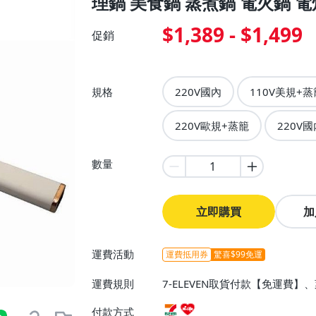
理鍋 美食鍋 蒸煮鍋 電火鍋 
$1,389 - $1,499
促銷
規格
220V國內
110V美規+蒸
220V歐規+蒸籠
220V
數量
立即購買
加
運費活動
運費抵用券
驚喜$99免運
運費規則
7-ELEVEN取貨付款【免運費
付款方式