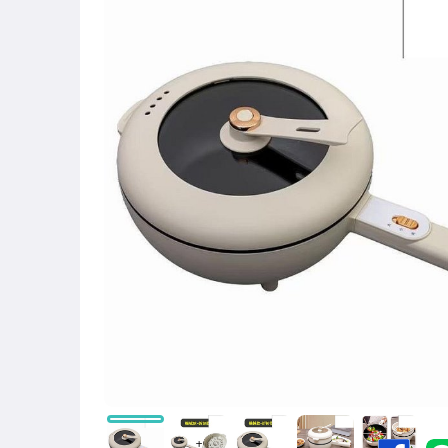
圖書/影音/文具
古董、藝術與礦石
手機、配件與通訊
美容保養與彩妝
電腦、平板與周邊
相機、攝影與周邊
運動、戶外與休閒
嬰幼兒與孕婦
汽機車精品百貨
居家、家具與園藝
玩具、模型與公仔