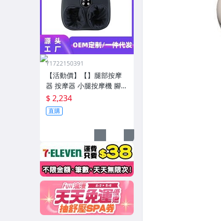
Y1722150391
【活動價】【】腿部按摩
器 按摩器 小腿按摩機 腳底
按摩機 深層按摩軟體全自
$ 2,234
動足療機穴位揉捏家用按
直購
腳器腳部腿部足底足部腳
底