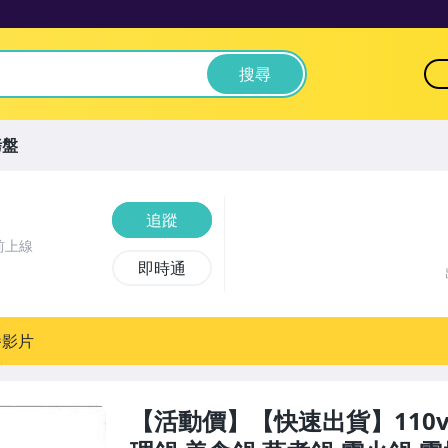
搜尋
烤盤
追蹤
前上線
即時通
播影片
【活動價】【快速出貨】110v