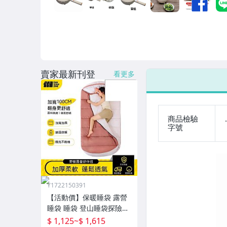
男性精品與服飾
女裝與服飾配件
偶像、球員卡與郵幣
手錶與飾品配件
賣家最新刊登
看更多
女包精品與女鞋
家電與影音視聽
商品檢驗
.
字號
Y1722150391
【活動價】保暖睡袋 露營
睡袋 睡袋 登山睡袋探險者
睡袋成人冬季加厚防寒加
$ 1,125
~
$ 1,615