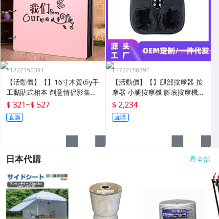
Y1722150391
Y1722150391
【活動價】【】16寸木質diy手
【活動價】【】腿部按摩器 按
工黏貼式相本 創意情侶影集紀
摩器 小腿按摩機 腳底按摩機
念收藏冊送男女朋友
深層按摩軟體全自動足療機穴
$ 321
~
$ 527
$ 2,234
位揉捏家用按腳器腳部腿部足
直購
直購
底足部腳底
日本代購
看全部