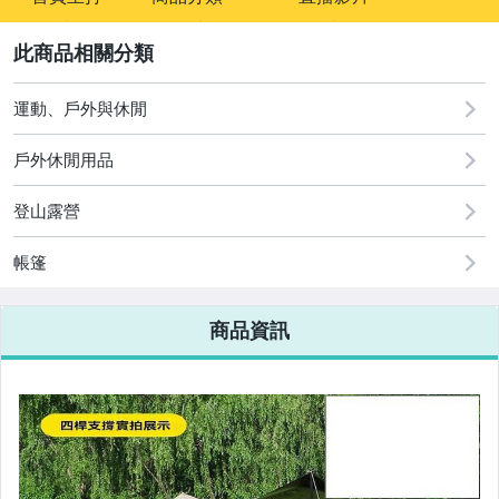
sign
2
運動、戶外與休閒
圖書/影音/文具
戶外休閒用品
古董、藝術與礦石
登山露營
手機、配件與通訊
美容保養與彩妝
帳篷
電腦、平板與周邊
商品資訊
相機、攝影與周邊
運動、戶外與休閒
嬰幼兒與孕婦
汽機車精品百貨