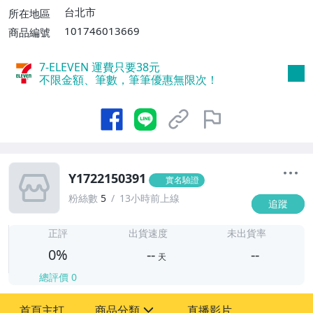
台北市
所在地區
101746013669
商品編號
7-ELEVEN 運費只要
38
元
不限金額、筆數，筆筆優惠無限次！
Y1722150391
實名驗證
粉絲數
5
13小時前上線
追蹤
-
-
正評
出貨速度
未出貨率
0%
--
--
天
總評價
0
-
首頁主打
商品分類
直播影片
-