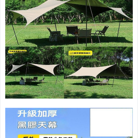
居家、家具與園藝
玩具、模型與公仔
男性精品與服飾
女裝與服飾配件
偶像、球員卡與郵幣
手錶與飾品配件
女包精品與女鞋
家電與影音視聽