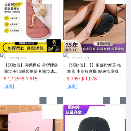
Y1722150391
Y1722150391
【活動價】保暖睡袋 露營睡袋
【活動價】【】腿部按摩器 按
睡袋 登山睡袋探險者睡袋成人
摩器 小腿按摩機 腳底按摩機
冬季加厚防寒加大戶外露營大
深層按摩儀 小腿按摩儀全自動
$ 1,125
~
$ 1,615
$ 705
~
$ 1,078
人抗寒四季通用款保暖
揉捏腿部按摩器全腿底腳熱敷
直購
直購
腳部足底