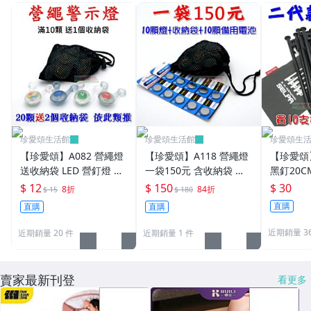
珍愛頌生活館
珍愛頌生活館
珍愛頌生
【珍愛頌】A082 營繩燈
【珍愛頌】A118 營繩燈
【珍愛頌】
送收納袋 LED 營釘燈 帳
一袋150元 含收納袋 備
黑釘20C
篷燈 露營燈 警示燈 營燈
用電池 營釘燈 帳篷燈 露
收納袋 營
$ 12
$ 150
$ 30
8折
84折
$ 15
$ 180
掛繩燈 青蛙燈 帳篷 炊事
營燈 警示燈 營燈 掛繩燈
帳 天幕 
直購
直購
直購
帳 客廳帳
帳篷 青蛙燈
營繩 非
近期銷量 3
近期銷量 20 件
近期銷量 1 件
賣家最新刊登
看更多