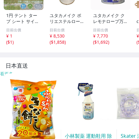
1円 テント ター
ユタカメイク ポ
ユタカメイク ク
プ シート サイド
リエステルロープ
レモナロープ万能
シート 3m用 タ
5mm×100m 金剛
パック VKN650 6
目前出價
目前出價
目前出價
ープテント ad02
打 ドラム巻 26RS
mm×50Mym
¥ 1
¥ 8,530
¥ 7,770
¥
2専用 横幕 シェ
X-N9 長尺 業務用
(
$1
)
(
$1,858
)
(
$1,692
)
(
ード 日よけ アウ
巻き取り 高耐久
トドア キャンプ
結束 ym
ペグ ロープ ad04
7a
日本直送
看更多
小林製薬 運動鞋用 除
Skate