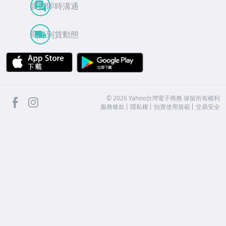
買賣即時溝通
商品到貨動態
APP Store
Google Play
facebook
Instagram
©
2026
Yahoo台灣電子商務 保留所有權利
服務條款
隱私權
拍賣使用規範
交易安全