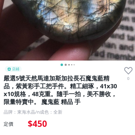
店鋪
嚴選5號天然馬達加斯加拉長石魔鬼藍精
0
品，紫黃彩手工把手件。精工細琢，41x30
x10規格，48克重。隨手一拍，美不勝收，
限量特賣中。 魔鬼藍 精品 手
品牌：東海水晶/n成色：全新
$450
定價