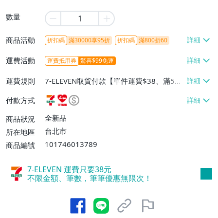
數量
商品活動
折扣碼
滿30000享95折
折扣碼
滿800折60
運費活動
運費抵用券
驚喜$99免運
運費規則
7-ELEVEN取貨付款【單件運費$38、滿5件
或消費滿$1298免運費】、7-ELEVEN取貨
付款方式
不付款【免運費】、萊爾富取貨付款【單件
運費$60、滿5件或消費滿$1298免運
全新品
商品狀況
費】、宅配/貨運【單件運費$120、滿5件
台北市
所在地區
或消費滿$1598免運費】
101746013789
商品編號
7-ELEVEN 運費只要
38
元
不限金額、筆數，筆筆優惠無限次！