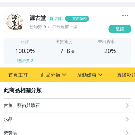
源古堂
店鋪
實名驗證
粉絲數
6
21分鐘前上線
追蹤
7
正評
出貨速度
未出貨率
100.0%
7~8
20%
天
總評價
2
首頁主打
商品分類
活動優惠
直播影
sign
sign
2
其它
[全店] 周年慶
[全店] 粉絲專享
古董、藝術與礦石
水晶
紫黃晶