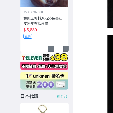
Y5357282660
和田玉籽料原石沁色棗紅
皮連年有餘吊墜
$ 5,880
直購
日本代購
看全部