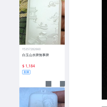
Y5357282660
白玉山水牌無事牌
$ 1,184
直購