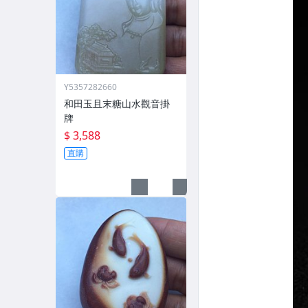
Y5357282660
和田玉且末糖山水觀音掛
牌
$ 3,588
直購