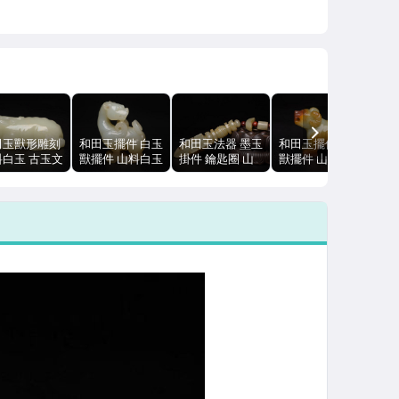
NEXT
田玉獸形雕刻
和田玉擺件 白玉
和田玉法器 墨玉
和田玉擺件 白玉
料白玉 古玉文
獸擺件 山料白玉
掛件 鑰匙圈 山
獸擺件 山料白玉
.0cm 121g
33g 文玩古玉
料古玉 11cm
文玩古玉 83g
71g 雕工精緻