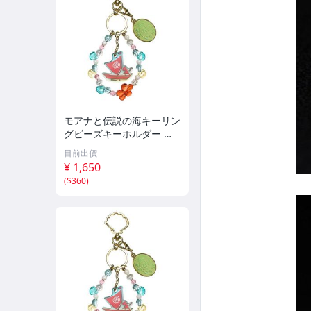
モアナと伝説の海キーリン
グビーズキーホルダー 実
写ディズニー
目前出價
¥ 1,650
(
$360
)