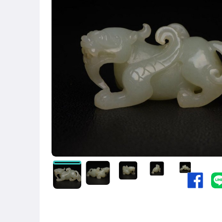
居家、家具與園藝
偶像、球員卡與郵幣
手錶與飾品配件