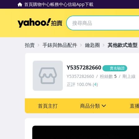
首頁
購物中心
帳務中心
信箱
App下載
Yahoo拍賣
拍賣
手錶與飾品配件
鑰匙圈
其他款式造型
Y5357282660
實名驗證
Y5357282660
粉絲數
5
剛上線
正評
100.0%
(
4
)
首頁主打
商品分類
直
sign
圖書/影音/文具
古董、藝術與礦石