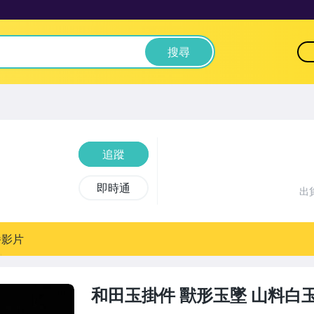
搜尋
追蹤
即時通
出
播影片
和田玉掛件 獸形玉墜 山料白玉