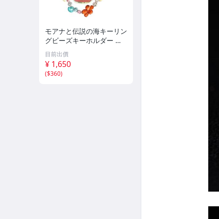
モアナと伝説の海キーリン
グビーズキーホルダー 実
写ディズニー
目前出價
¥ 1,650
(
$360
)