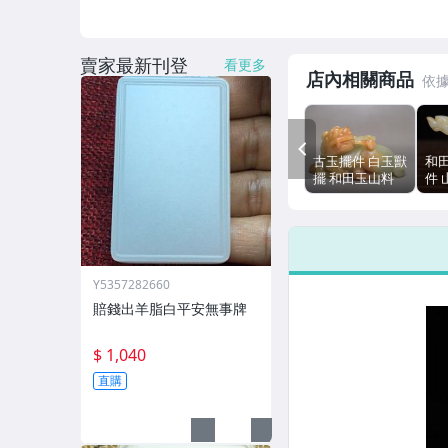
賣家最新刊登
看更多
店內相關商品
PREV
古玉擺件 白玉獸
和
擺 和田玉山料
件 
213g 9.1cm
玩玉
41g
Y5357282660
賠錢出羊脂白平安無事牌
$ 1,040
直購