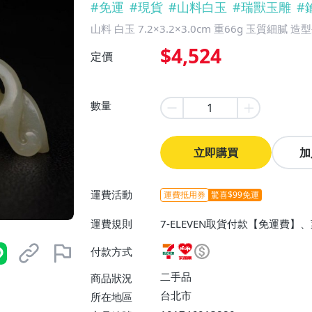
#
免運
#
現貨
#
山料白玉
#
瑞獸玉雕
#
山料 白玉 7.2×3.2×3.0cm 重66g 玉質細膩 造
$4,524
定價
數量
立即購買
加
運費活動
運費抵用券
驚喜$99免運
運費規則
7-ELEVEN取貨付款【免運費
【免運費】
付款方式
二手品
商品狀況
台北市
所在地區