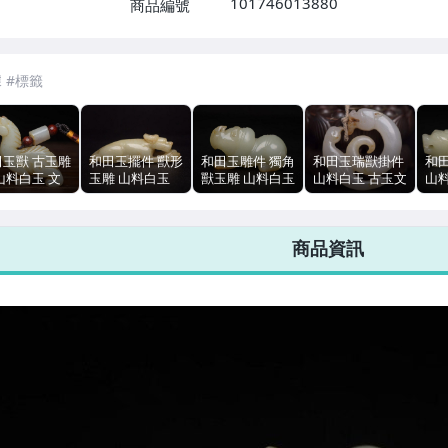
101746013880
商品編號
7-ELEVEN 運費只要
38
元
不限金額、筆數，筆筆優惠無限次！
田玉獸 古玉雕
和田玉擺件 獸形
和田玉雕件 獨角
和田玉瑞獸掛件
和
山料白玉 文
玉雕 山料白玉
獸玉雕 山料白玉
山料白玉 古玉文
山
器 6.3cm
文玩古玉 10cm
古玉文玩 5.7cm
玩 雕工 44g
玩 8
116g
67g
5.1cm
商品資訊