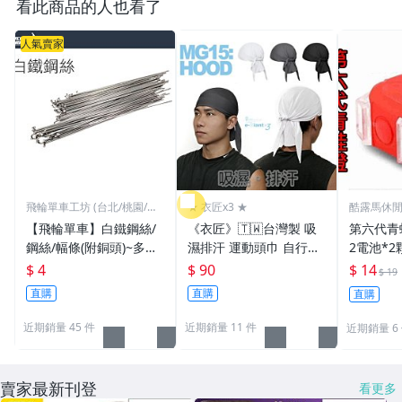
看此商品的人也看了
人氣賣家
飛輪單車工坊 (台北/桃園/高
★ 衣匠x3 ★
酷露馬休
雄)
【飛輪單車】白鐵鋼絲/
《衣匠》🇹🇼台灣製 吸
第六代青蛙燈 (附
鋼絲/幅條(附銅頭)~多種
濕排汗 運動頭巾 自行車
2電池*2
規格/一支價格需要多少
頭巾 機車 自行車小帽 海
警示燈 雙
$ 4
$ 90
$ 14
$ 19
買多少[1101]
盜帽﹝MG15﹞
車尾燈 前
直購
直購
直購
1
近期銷量 45 件
近期銷量 11 件
近期銷量 6
賣家最新刊登
看更多