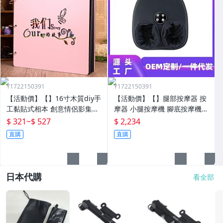
Y1722150391
Y1722150391
【活動價】【】16寸木質diy手
【活動價】【】腿部按摩器 按
工黏貼式相本 創意情侶影集紀
摩器 小腿按摩機 腳底按摩機
念收藏冊送男女朋友
深層按摩軟體全自動足療機穴
$ 321
~
$ 527
$ 2,234
位揉捏家用按腳器腳部腿部足
直購
直購
底足部腳底
日本代購
看全部