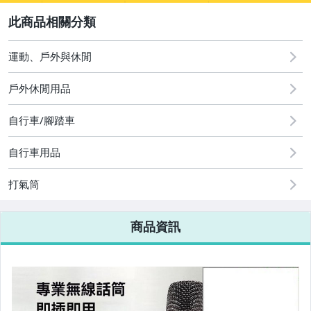
2
運動、戶外與休閒
圖書/影音/文具
戶外休閒用品
古董、藝術與礦石
自行車/腳踏車
手機、配件與通訊
美容保養與彩妝
自行車用品
電腦、平板與周邊
打氣筒
相機、攝影與周邊
商品資訊
運動、戶外與休閒
嬰幼兒與孕婦
汽機車精品百貨