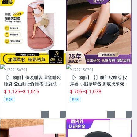
Y1722150391
Y1722150391
【活動價】保暖睡袋 露營睡袋
【活動價】【】腿部按摩器 按
睡袋 登山睡袋探險者睡袋成人
摩器 小腿按摩機 腳底按摩機
冬季加厚防寒加大戶外露營大
深層按摩儀 小腿按摩儀全自動
$ 1,125
~
$ 1,615
$ 705
~
$ 1,078
人抗寒四季通用款保暖
揉捏腿部按摩器全腿底腳熱敷
直購
直購
腳部足底