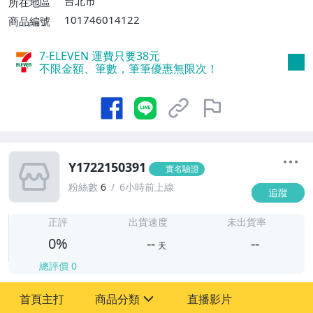
台北市
所在地區
101746014122
商品編號
7-ELEVEN 運費只要
38
元
不限金額、筆數，筆筆優惠無限次！
Y1722150391
實名驗證
粉絲數
6
6小時前上線
追蹤
-
-
正評
出貨速度
未出貨率
0%
--
--
天
總評價
0
-
首頁主打
商品分類
直播影片
-
sign