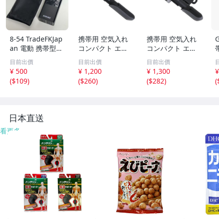
8-54 TradeFKJap
携帯用 空気入れ
携帯用 空気入れ
an 電動 携帯型
コンパクト エア
コンパクト エア
エアポンプ KUKII
ポンプ ゲージ 付
ポンプ ゲージ 付
目前出價
目前出價
目前出價
RE スマート 空気
き 仏式 米式 対応
き 仏式 米式 対応
¥ 500
¥ 1,200
¥ 1,300
¥
入れ 自転車 バイ
GIYO GP-42S ア
GIYO GP-41S ア
(
$109
)
(
$260
)
(
$282
)
(
ク 車 他 コンパク
ダプター内蔵型
ダプター内蔵型
ト 持ち運び ブラ
自転車 ミニポン
自転車 ミニポン
ック
プ ホルダー付き
プ ホルダー付き
式
日本直送
看更多