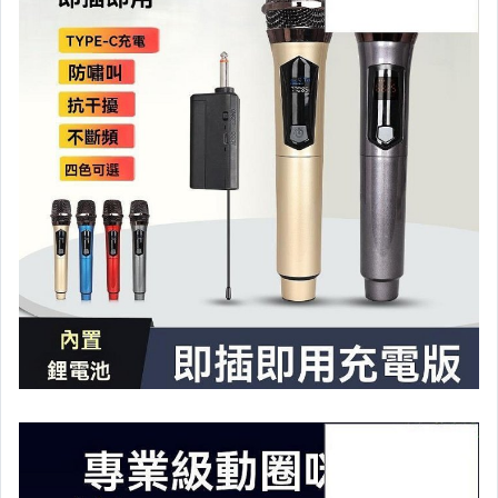
居家、家具與園藝
玩具、模型與公仔
男性精品與服飾
女裝與服飾配件
偶像、球員卡與郵幣
手錶與飾品配件
女包精品與女鞋
家電與影音視聽