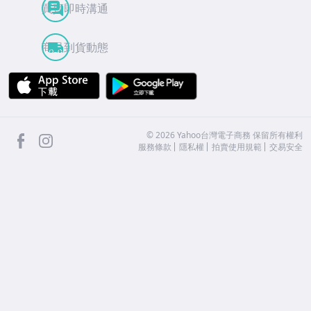
買賣即時溝通
商品到貨動態
APP Store
Google Play
facebook
Instagram
©
2026
Yahoo台灣電子商務 保留所有權利
服務條款
隱私權
拍賣使用規範
交易安全