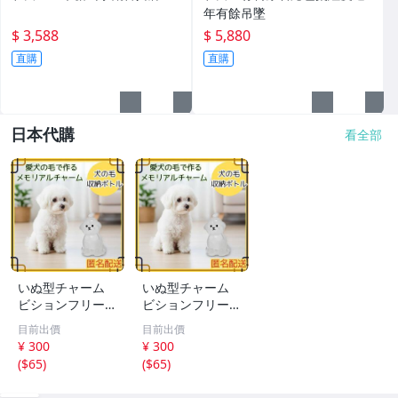
年有餘吊墜
$ 3,588
$ 5,880
直購
直購
日本代購
看全部
いぬ型チャーム
いぬ型チャーム
ビションフリーゼ
ビションフリーゼ
アクセサリー キ
アクセサリー キ
目前出價
目前出價
ーホルダー ペア
ーホルダー ペア
¥ 300
¥ 300
思い出
思い出
(
$65
)
(
$65
)