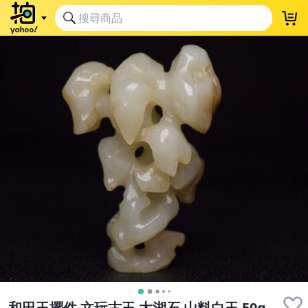
和田玉擺件 文玩古玉 太湖石 山料白玉 50g