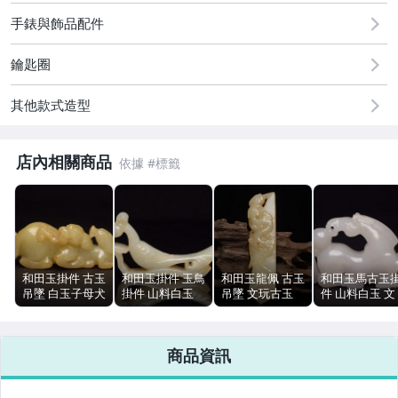
古董、藝術與礦石
手錶與飾品配件
居家、家具與園藝
鑰匙圈
偶像、球員卡與郵幣
其他款式造型
手錶與飾品配件
店內相關商品
和田玉掛件 古玉
和田玉掛件 玉鳥
和田玉龍佩 古玉
和田玉馬古玉
吊墜 白玉子母犬
掛件 山料白玉
吊墜 文玩古玉
件 山料白玉 文
文玩山料 7.9cm
文玩古玉 44g
山料白玉 掛件
玩玉石 5.1cm
66g
8.6cm
13cm 93g
38g
商品資訊