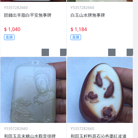
Y5357282660
Y5357282660
賠錢出羊脂白平安無事牌
白玉山水牌無事牌
$ 1,040
$ 1,184
直購
直購
Y5357282660
Y5357282660
和田玉且末糖山水觀音掛牌
和田玉籽料原石沁色棗紅皮連