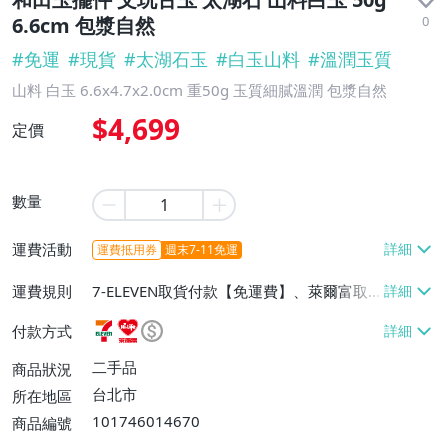
0
6.6cm 包漿自然
#
免運
#
現貨
#
太湖石玉
#
白玉山料
#
溫潤玉質
山料 白玉 6.6x4.7x2.0cm 重50g 玉質細膩溫潤 包漿自然
$4,699
定價
數量
運費活動
運費抵用券
週末7-11免運
運費規則
7-ELEVEN取貨付款【免運費】、萊爾富取
貨付款【免運費】、宅配/貨運【免運費】
付款方式
二手品
商品狀況
台北市
所在地區
101746014670
商品編號