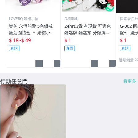
LOVERQ 婚禮小物
O.S商城
探索者戶
樂芙 永恆的愛 5色鑽戒
24hr出貨 有現貨 可選色
G-002 圓
鑰匙圈禮盒 ＊ 婚禮小物
鑰匙牌 鑰匙扣 分類牌鎖
配件 圓
二次進場 工商禮贈品 戒
匙 分類牌 塑膠鑰匙牌 鑰
鑰匙圈 
$ 18
~
$ 49
$ 1
$ 1
指鑰匙圈 鑽石鑰匙扣 大
匙扣 號碼牌 分類牌 標記
單個鑰匙
直購
直購
直購
鑽戒 送客禮 活動贈品
鑰匙吊牌 掛牌
近期銷量 2
行動任意門
看更多