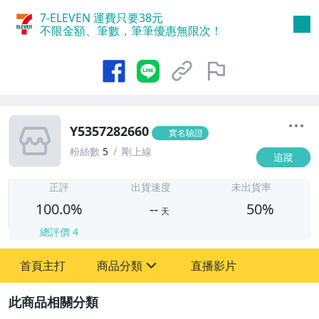
7-ELEVEN 運費只要
38
元
不限金額、筆數，筆筆優惠無限次！
Y5357282660
實名驗證
粉絲數
5
剛上線
追蹤
-
-
正評
出貨速度
未出貨率
100.0%
--
50%
天
總評價
4
首頁主打
商品分類
直播影片
sign
圖書/影音/文具
2