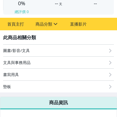
0%
--
--
天
總評價
0
-
首頁主打
商品分類
直播影片
-
sign
2
圖書/影音/文具
圖書/影音/文具
文具與事務用品
古董、藝術與礦石
書寫用具
手機、配件與通訊
美容保養與彩妝
墊板
電腦、平板與周邊
商品資訊
相機、攝影與周邊