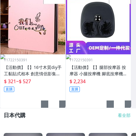
Y1722150391
Y1722150391
【活動價】【】16寸木質diy手
【活動價】【】腿部按摩器 按
工黏貼式相本 創意情侶影集紀
摩器 小腿按摩機 腳底按摩機
念收藏冊送男女朋友
深層按摩軟體全自動足療機穴
$ 321
~
$ 527
$ 2,234
位揉捏家用按腳器腳部腿部足
直購
直購
底足部腳底
日本代購
看全部