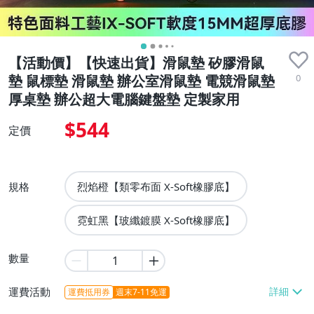
【活動價】【快速出貨】滑鼠墊 矽膠滑鼠
0
墊 鼠標墊 滑鼠墊 辦公室滑鼠墊 電競滑鼠墊
厚桌墊 辦公超大電腦鍵盤墊 定製家用
$544
定價
規格
烈焰橙【類零布面 X-Soft橡膠底】
霓虹黑【玻纖鍍膜 X-Soft橡膠底】
數量
運費活動
運費抵用券
週末7-11免運