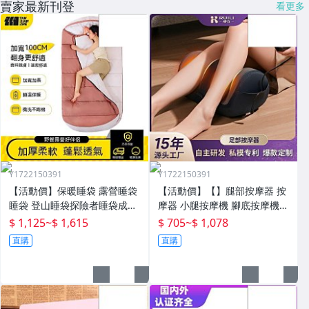
賣家最新刊登
看更多
Y1722150391
Y1722150391
【活動價】保暖睡袋 露營睡袋
【活動價】【】腿部按摩器 按
睡袋 登山睡袋探險者睡袋成人
摩器 小腿按摩機 腳底按摩機
冬季加厚防寒加大戶外露營大
深層按摩儀 小腿按摩儀全自動
$ 1,125
~
$ 1,615
$ 705
~
$ 1,078
人抗寒四季通用款保暖
揉捏腿部按摩器全腿底腳熱敷
直購
直購
腳部足底