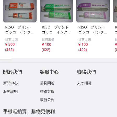
RISO プリント
RISO プリント
RISO プリント
ゴッコ インク
ゴッコ インク
ゴッコ インク
橙 新品未使用品
蛍光グリーン 新
蛍光パープル 新
目前出價
目前出價
目前出價
品未使用品
品未使用品
¥ 300
¥ 100
¥ 100
¥
(
$65
)
(
$22
)
(
$22
)
(
關於我們
客服中心
聯絡我們
新聞中心
常見問答
人才招募
服務說明
聯絡客服
最新公告
手機逛拍賣，購物更便利