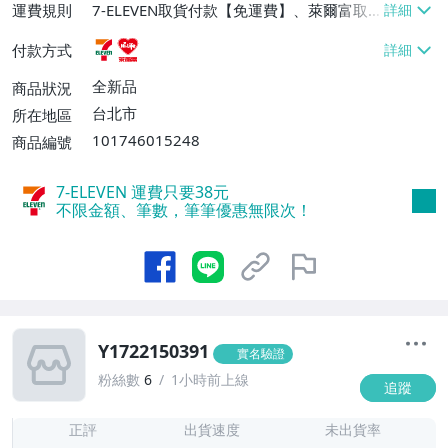
運費規則
7-ELEVEN取貨付款【免運費】、萊爾富取
貨付款【免運費】
付款方式
全新品
商品狀況
台北市
所在地區
101746015248
商品編號
7-ELEVEN 運費只要
38
元
不限金額、筆數，筆筆優惠無限次！
Y1722150391
實名驗證
粉絲數
6
1小時前上線
追蹤
-
-
正評
出貨速度
未出貨率