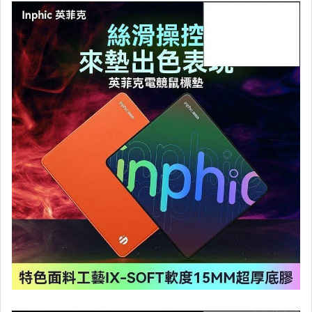
運動、戶外與休閒
嬰幼兒與孕婦
汽機車精品百貨
居家、家具與園藝
玩具、模型與公仔
男性精品與服飾
女裝與服飾配件
偶像、球員卡與郵幣
手錶與飾品配件
女包精品與女鞋
家電與影音視聽