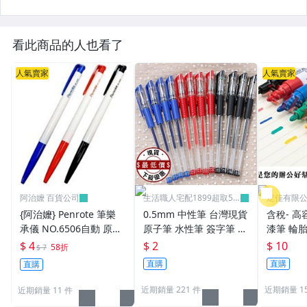
看此商品的人也看了
人氣賣家
人氣賣家
阿治嬤 百貨公司
生活職人宅配1899超取59
定佳有限公司
9
{阿治嬤} Penrote 筆樂
0.5mm 中性筆 台灣現貨
含稅- 高
承儀 NO.6506自動 原子
原子筆 水性筆 簽字筆 原
漆筆 輪胎
筆 贈品筆 廣告筆 0.5m
珠筆 鋼珠筆 批發 文具
補漆 12
$ 4
$ 2
$ 10
58折
$ 7
m
學生 辦公用品 生活職人
直購
直購
直購
【B072】
近期銷量 221 件
近期銷量 15
近期銷量 11 件