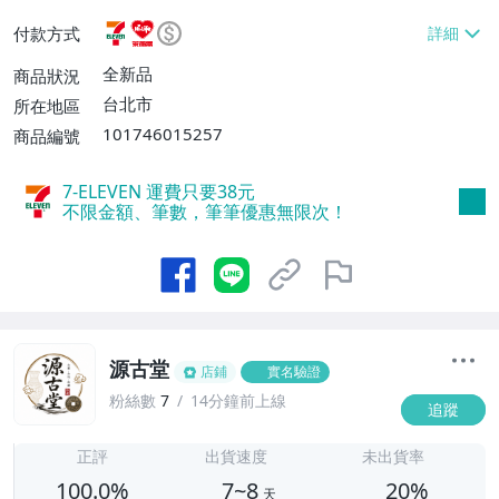
或消費滿$1298免運費】、7-ELEVEN取貨
付款方式
不付款【免運費】、萊爾富取貨付款【單件
運費$60、滿5件或消費滿$1298免運
全新品
商品狀況
費】、宅配/貨運【單件運費$120、滿5件
台北市
所在地區
或消費滿$1598免運費】
101746015257
商品編號
7-ELEVEN 運費只要
38
元
不限金額、筆數，筆筆優惠無限次！
源古堂
店鋪
實名驗證
粉絲數
7
14分鐘前上線
追蹤
7
正評
出貨速度
未出貨率
100.0%
7~8
20%
天