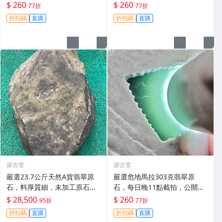
11截拍，實物拍賣成交。危地
點截拍，真實拍賣，誠意推
$ 260
$ 260
77折
77折
馬拉 翡翠 原石
薦！危地馬拉 翡翠 原石
折扣碼
直購
折扣碼
直購
源古堂
源古堂
嚴選23.7公斤天然A貨翡翠原
嚴選危地馬拉303克翡翠原
石，料厚質細，未加工原石，
石，每日晚11點截拍，公開真
老皮殼適合玩手鐲。支持郵
實成交！晴水底開窗表現絕
$ 28,500
$ 260
95折
77折
寄，詳情可洽。A貨翡翠 玉石
佳。 危地馬拉 翡翠原石 晴水
折扣碼
直購
折扣碼
直購
翡翠
底