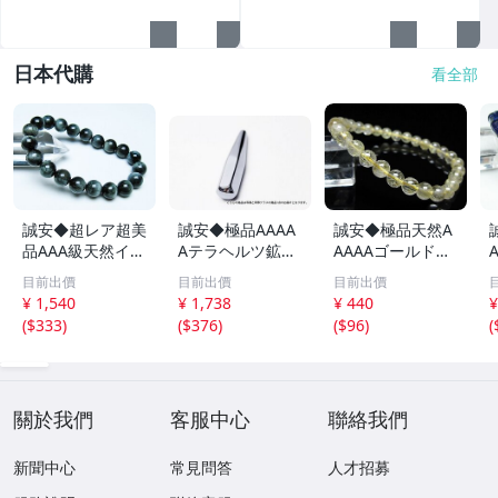
日本代購
看全部
誠安◆超レア超美
誠安◆極品AAAA
誠安◆極品天然A
品AAA級天然イー
Aテラヘルツ鉱石
AAAAゴールドタ
グルアイブレスレ
マッサージ棒サイ
イチンルチルブレ
目前出價
目前出價
目前出價
ット 10mm [T15
ズ：小[T557-215
スレット 6mm [T
m
¥ 1,540
¥ 1,738
¥ 440
¥
6-6923]
1]
171-7937]
(
$333
)
(
$376
)
(
$96
)
(
關於我們
客服中心
聯絡我們
新聞中心
常見問答
人才招募