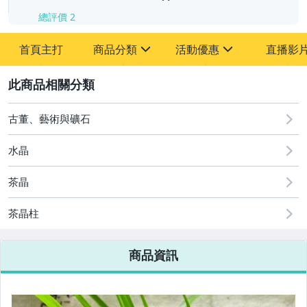
總評價
2
首頁主打
商品分類
活動優惠
直播影
sign
sign
2
其它
[全店] 周年慶
[全店] 粉絲專享
古董、藝術與礦石
水晶
茶晶
茶晶柱
商品資訊