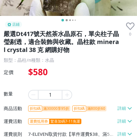
店鋪
嚴選Dt417號天然茶水晶原石，單尖柱子晶
0
瑩剔透，適合裝飾與收藏。晶柱款 minera
l crystal 38 克 網購好物
類型：晶柱/n種類：水晶
$580
定價
數量
商品活動
折扣碼
滿30000享95折
折扣碼
滿800折60
運費活動
運費抵用券
驚喜加碼7-11免運
運費規則
7-ELEVEN取貨付款【單件運費$38、滿5件