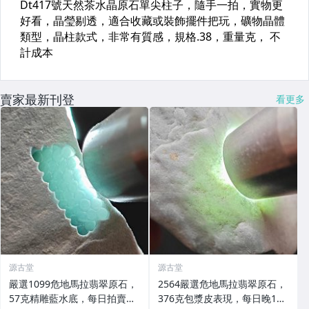
賣家最新刊登
看更多
源古堂
源古堂
嚴選1099危地馬拉翡翠原石，
2564嚴選危地馬拉翡翠原石，
57克精雕藍水底，每日拍賣晚
376克包漿皮表現，每日晚11