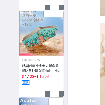
Y5898091025
6BUJ超輕小金傘太陽傘遮
陽防紫外線女晴雨兩用小
巧便攜 五折傘
$ 1,128
~
$ 1,303
直購