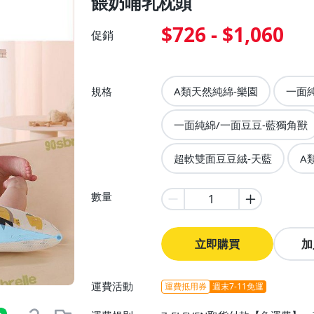
餵奶哺乳枕頭
$726 - $1,060
促銷
規格
A類天然純綿-樂園
一面
一面純綿/一面豆豆-藍獨角獸
超軟雙面豆豆絨-天藍
A
數量
立即購買
加
運費活動
運費抵用券
週末7-11免運