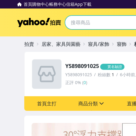
首頁
購物中心
帳務中心
信箱
App下載
Yahoo拍賣
拍賣
居家、家具與園藝
寢具/家飾
寢飾
Y5898091025
實名驗證
Y5898091025
粉絲數
1
6小時前
正評
0%
(
0
)
首頁主打
商品分類
直
sign