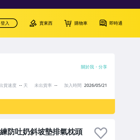
登入
賣東西
購物車
即時通
關於我
分享
出貨速度
--
天
未出貨率
--
加入時間
2026/05/21
訓練防吐奶斜坡墊排氣枕頭