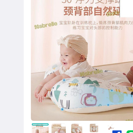
圖書/影音/文具
古董、藝術與礦石
手機、配件與通訊
美容保養與彩妝
電腦、平板與周邊
相機、攝影與周邊
運動、戶外與休閒
嬰幼兒與孕婦
汽機車精品百貨
居家、家具與園藝
玩具、模型與公仔