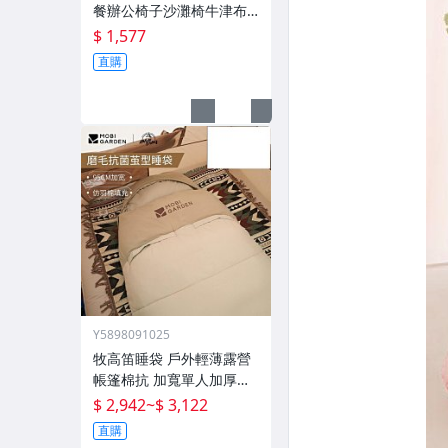
餐辦公椅子沙灘椅牛津布
新款外
$ 1,577
直購
Y5898091025
牧高笛睡袋 戶外輕薄露營
帳篷棉抗 加寬單人加厚攬
月防寒被子
$ 2,942
~
$ 3,122
直購