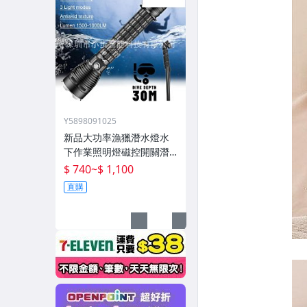
Y5898091025
新品大功率漁獵潛水燈水
下作業照明燈磁控開關潛
水深度50米高流明
$ 740
~
$ 1,100
直購