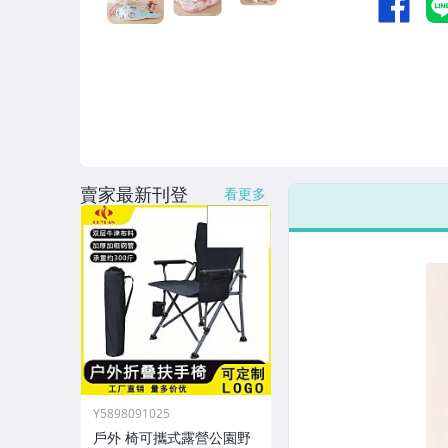
男性精品與服飾
偶像、球員卡與郵幣
女裝與服飾配件
手錶與飾品配件
女包精品與女鞋
賣家最新刊登
看更多
家電與影音視聽
Y5898091025
戶外 椅可攜式露營公園野