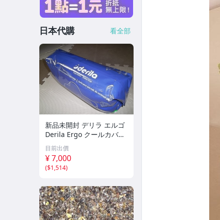
日本代購
看全部
新品未開封 デリラ エルゴ
Derila Ergo クールカバー
付 枕 低反発 頚椎サポート
目前出價
人間工学 横向き 仰向け メ
¥ 7,000
モリーフォーム 54×36cm
(
$1,514
)