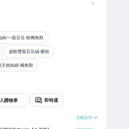
0
純綿/一面豆豆-粉獨角獸
超軟雙面豆豆絨-暖粉
類天然純綿-獨角獸
入購物車
即時通