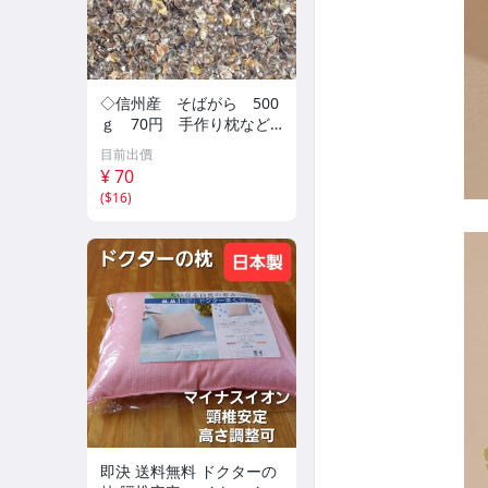
◇信州産 そばがら 500
ｇ 70円 手作り枕など
いかがですか わが社のそ
目前出價
ば粉の引いたそば殻になり
¥ 70
ます。(6)
(
$16
)
即決 送料無料 ドクターの