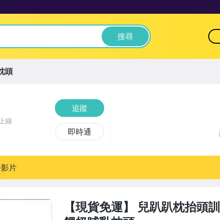
搜尋
枕頭
追蹤
上線
即時通
播影片
【現貨免運】 兒趴趴枕抬頭