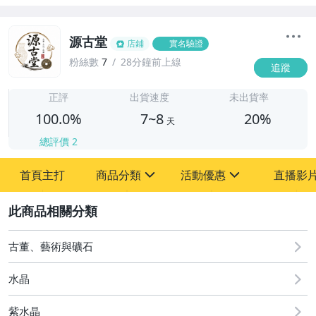
源古堂
店鋪
實名驗證
粉絲數
7
28分鐘前上線
追蹤
7
正評
出貨速度
未出貨率
100.0%
7~8
20%
天
總評價
2
首頁主打
商品分類
活動優惠
直播影
sign
sign
2
其它
[全店] 周年慶
[全店] 粉絲專享
古董、藝術與礦石
水晶
紫水晶