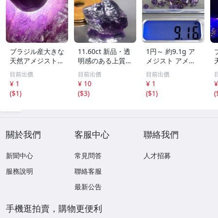
ブラジル産大きな
11.60ct 新品・透
1円～ 約9.1g ア
天然アメジスト結
明感のある上質な
メジスト アメシ
晶895g［紫水
天然アメシスト原
スト ルース ビー
目前出價
目前出價
目前出價
晶］1本剣^ ^綺麗
石 ブラジル産
ズ おまとめ セッ
¥ 1
¥ 10
¥ 1
¥
ト 宝石 色石 ルー
(
$1
)
(
$3
)
(
$1
)
(
ス ジュエリー 外
し石 0808⑧
關於我們
客服中心
聯絡我們
新聞中心
常見問答
人才招募
服務說明
聯絡客服
最新公告
手機逛拍賣，購物更便利