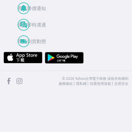
商品降價通知
買賣即時溝通
商品到貨動態
APP Store
Google Play
facebook
Instagram
©
2026
Yahoo台灣電子商務 保留所有權利
服務條款
隱私權
拍賣使用規範
交易安全