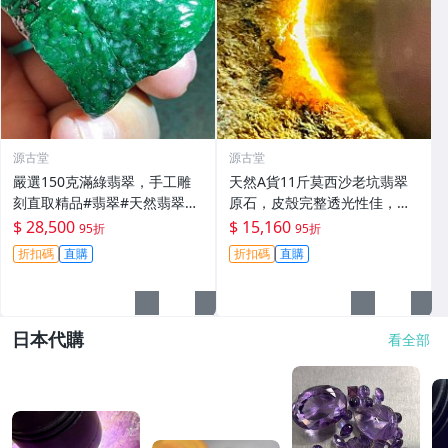
源古堂
源古堂
嚴選150克滿綠翡翠，手工雕
天然A貨11斤莫西沙老坑翡翠
刻直取精品#翡翠#天然翡翠#A
原石，皮殼完整透光性佳，黃
貨翡翠玉石
霧美如冰裂，適合製作手鐲或
$ 28,500
$ 15,160
95折
95折
牌子。嚴選原石未動，保存完
折扣碼
直購
折扣碼
直購
好。冰感強，種水優良。翡翠
玉石 翡翠原石 老
日本代購
看全部