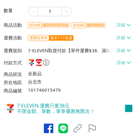
數量
商品活動
折扣碼
滿30000享95折
折扣碼
滿800折60
運費活動
運費抵用券
週末7-11免運
運費規則
7-ELEVEN取貨付款【單件運費$38、滿5件
或消費滿$1298免運費】、7-ELEVEN取貨
付款方式
不付款【免運費】、萊爾富取貨付款【單件
運費$60、滿5件或消費滿$1298免運
全新品
商品狀況
費】、宅配/貨運【單件運費$120、滿5件
台北市
所在地區
或消費滿$1598免運費】
101746015479
商品編號
7-ELEVEN 運費只要
38
元
不限金額、筆數，筆筆優惠無限次！