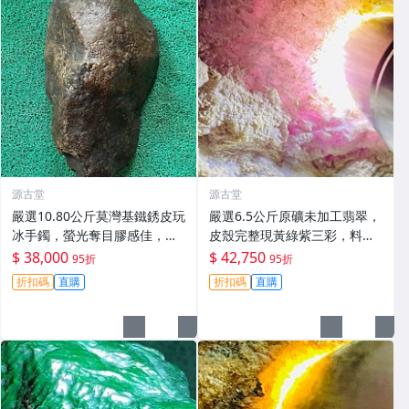
源古堂
源古堂
嚴選10.80公斤莫灣基鐵銹皮玩
嚴選6.5公斤原礦未加工翡翠，
冰手鐲，螢光奪目膠感佳，收
皮殼完整現黃綠紫三彩，料質
藏把玩兩相宜 磯石 標本 翡翠
細膩春色佳，適合把玩與收藏
$ 38,000
$ 42,750
95折
95折
玉石
高級春帶彩手鐲 翡翠 碧玉
折扣碼
直購
折扣碼
直購