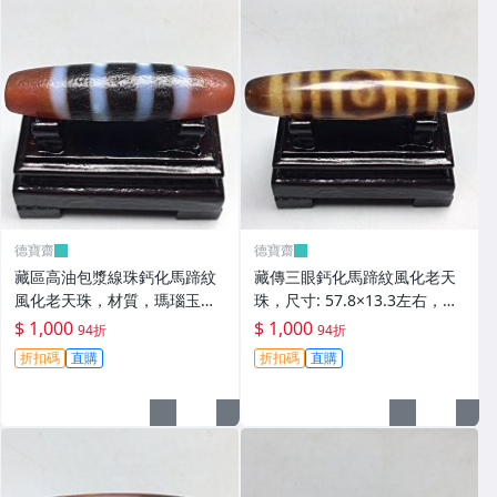
德寶齋
德寶齋
藏區高油包漿線珠鈣化馬蹄紋
藏傳三眼鈣化馬蹄紋風化老天
風化老天珠，材質，瑪瑙玉
珠，尺寸: 57.8×13.3左右，材
髓，尺寸：49.4×13左 天珠 瑪
質：瑪瑙，玉髓， 天珠 瑪瑙
$ 1,000
$ 1,000
94折
94折
瑙 硃砂【德寶齋】408
硃砂【德寶齋】407
折扣碼
直購
折扣碼
直購