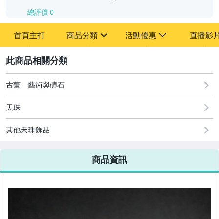
總評價
0
-
首頁主打
商品分類
活動優惠
直播影
-
sign
sign
其它
[全店] 追蹤本賣場立減60元【粉絲轉享】
2
古董、藝術與礦石
天珠
其他天珠飾品
商品資訊