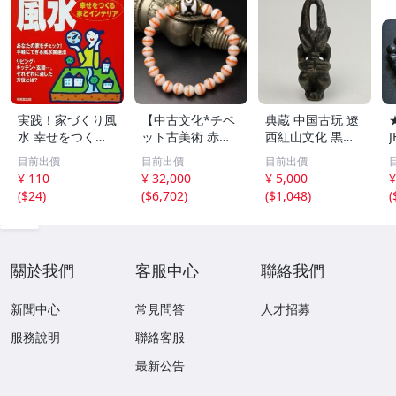
実践！家づくり風
【中古文化*チベ
典蔵 中国古玩 遼
水 幸せをつくる
ット古美術 赤縞
西紅山文化 黒曜
家とインテリア/
天眼瑪瑙丸珠 天
石 黒皮玉 太陽神
目前出價
目前出價
目前出價
浅野八郎(著者)
地天珠組み合わせ
祈祷像 唐物 骨董
¥ 110
¥ 32,000
¥ 5,000
¥
ブレスレット 縞
品 古美術 古玉 彫
(
$24
)
(
$6,702
)
(
$1,048
)
(
瑪瑙 古玩 アンテ
刻 時代物 魔除け
ィーク お守り コ
古代風 守護像 置
レクション 腕輪
物
】
關於我們
客服中心
聯絡我們
新聞中心
常見問答
人才招募
服務說明
聯絡客服
最新公告