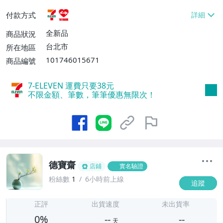
貨付款【免運費】
付款方式
全新品
商品狀況
台北市
所在地區
101746015671
商品編號
7-ELEVEN 運費只要
38
元
不限金額、筆數，筆筆優惠無限次！
德寶齋
店鋪
實名驗證
粉絲數
1
6小時前上線
追蹤
-
-
正評
出貨速度
未出貨率
0%
--
--
天