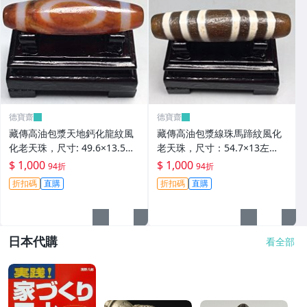
德寶齋
德寶齋
藏傳高油包漿天地鈣化龍紋風
藏傳高油包漿線珠馬蹄紋風化
化老天珠，尺寸: 49.6×13.5左
老天珠，尺寸：54.7×13左
右，材質：瑪瑙， 天珠 瑪瑙
右，材質：瑪瑙，玉髓 天珠 瑪
$ 1,000
$ 1,000
94折
94折
硃砂【德寶齋】406
瑙 硃砂【德寶齋】405
折扣碼
直購
折扣碼
直購
日本代購
看全部