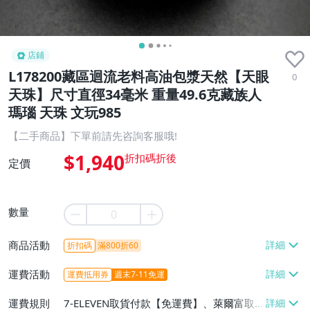
店鋪
L178200藏區迴流老料高油包漿天然【天眼
0
天珠】尺寸直徑34毫米 重量49.6克藏族人
瑪瑙 天珠 文玩985
【二手商品】下單前請先咨詢客服哦!
$1,940
定價
數量
商品活動
折扣碼
滿800折60
運費活動
運費抵用券
週末7-11免運
運費規則
7-ELEVEN取貨付款【免運費】、萊爾富取