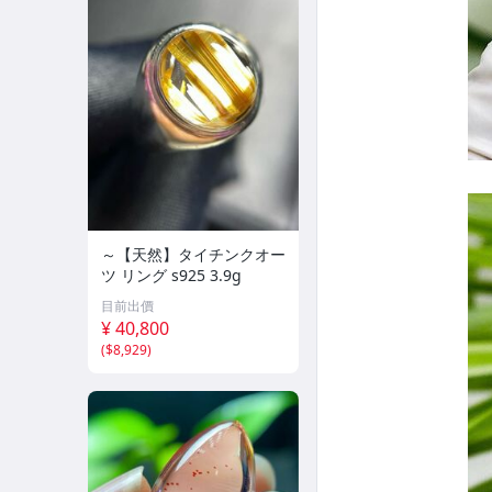
～【天然】タイチンクオー
ツ リング s925 3.9g
目前出價
¥ 40,800
(
$8,929
)