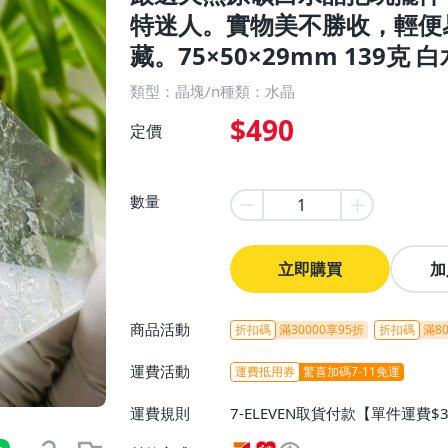
特迷人。實物美不勝收，輕便
藏。75×50×29mm 139克 
類型：晶塊/n種類：水晶
$490
定價
數量
立即購買
加
商品活動
折扣碼
滿30000享95折
折扣碼
滿80
運費活動
運費抵用券
驚喜加碼7-11免運
運費規則
7-ELEVEN取貨付款【單件運費$
ELEVEN取貨不付款【免運費】