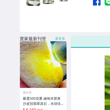
賣家最新刊登
看更多
源古堂
嚴選500克重 緬甸木那黃
沙皮殻翡翠原石，水頭佳
種水化開，肉質細膩強壓
$ 6,160