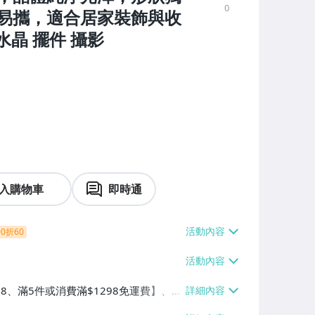
0
易攜，適合居家裝飾與收
白水晶 擺件 攝影
入購物車
即時通
0折60
38、滿5件或消費滿$1298免運費】、7-
、萊爾富取貨付款【單件運費$60、滿5件