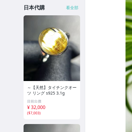
日本代購
看全部
～【天然】タイチンクオー
ツ リング s925 3.1g
目前出價
¥ 32,000
(
$7,003
)