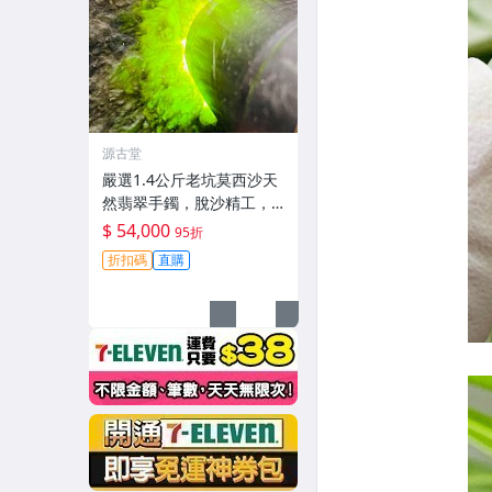
源古堂
嚴選1.4公斤老坑莫西沙天
然翡翠手鐲，脫沙精工，
冰凍Feel足，熒光璀璨，
$ 54,000
95折
保真收藏級#翡翠 #天然翡
折扣碼
直購
翠 #A貨翡翠玉石