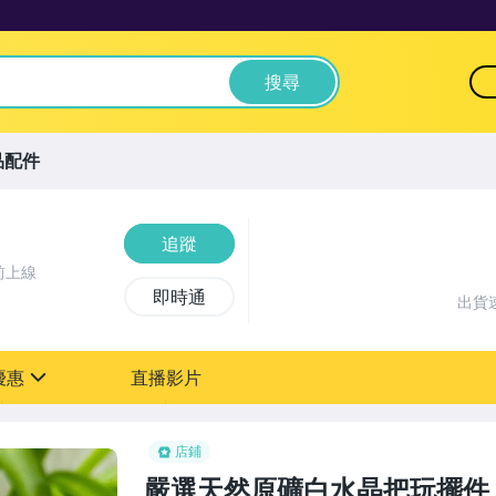
搜尋
品配件
追蹤
前上線
即時通
出貨
優惠
直播影片
sign
店鋪
嚴選天然原礦白水晶把玩擺件