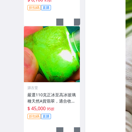
95折
手感，皮殼完整，適合打
折扣碼
直購
造手鐲、把件及牌子，天
然A貨翡翠可收藏。手鐲
打造 把件
源古堂
嚴選110克正冰至高冰玻璃
種天然A貨翡翠，適合收藏
與把玩 天然A貨翡翠 玻璃
$ 45,000
95折
種 110克
折扣碼
直購