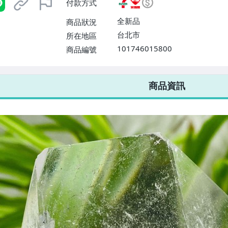
付款方式
或消費滿$1298免運費】、宅配
$1598免運費】
全新品
商品狀況
台北市
所在地區
101746015800
商品編號
7-ELEVEN 運費只要
38
元
不限金額、筆數，筆筆優惠無限次！
商品資訊