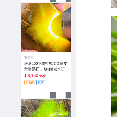
源古堂
嚴選200克重打馬坎黃霧皮
黃翡原石，肉細種老水頭
足，適合雕琢為手鐲/牌子/
$ 8,160
95折
把件，A貨翡翠原石#黃翡
折扣碼
直購
手鐲 玉石