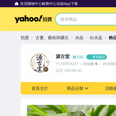
首頁
購物中心
帳務中心
信箱
App下載
Yahoo拍賣
拍賣
古董、藝術與礦石
水晶
白水晶
飾
源古堂
店鋪
實名驗證
Y1735853237
粉絲數
6
26分鐘
正評
100.0%
(
2
)
首頁主打
商品分類
活動
sign
其它
[全店] 周年慶
[全店] 粉絲專享