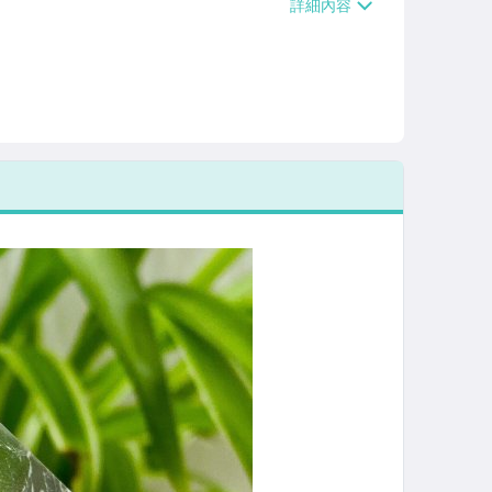
/貨運【單件運費$120、滿5件或消費滿