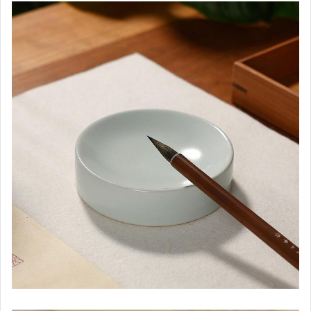
運動、戶外與休閒
電玩遊戲與主機
嬰幼兒與孕婦
汽機車精品百貨
居家、家具與園藝
玩具、模型與公仔
男性精品與服飾
偶像、球員卡與郵幣
女裝與服飾配件
手錶與飾品配件
女包精品與女鞋